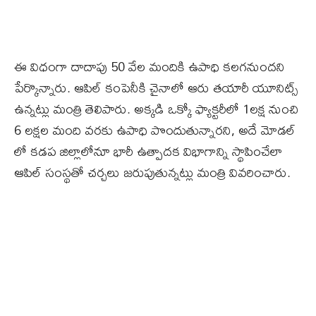
ఈ విధంగా దాదాపు 50 వేల మందికి ఉపాధి కలగనుందని
పేర్కొన్నారు. ఆపిల్ కంపెనీకి చైనాలో ఆరు తయారీ యూనిట్స్
ఉన్నట్లు మంత్రి తెలిపారు. అక్కడి ఒక్కో ఫ్యాక్టరీలో 1లక్ష నుంచి
6 లక్షల మంది వరకు ఉపాధి పొందుతున్నారని, అదే మోడల్
లో కడప జిల్లాలోనూ భారీ ఉత్పాదక విభాగాన్ని స్థాపించేలా
ఆపిల్ సంస్థతో చర్చలు జరుపుతున్నట్లు మంత్రి వివరించారు.