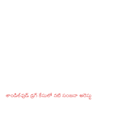
శాండిల్‌వుడ్‌ డ్రగ్‌ కేసులో నటి సంజనా అరెస్టు