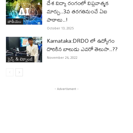
దేశ విద్యా రంగంలో విప్లవాత్మక
మార్పు..3వ తరగతినుంచే ఏఐ
పాఠాలు..!
జాతీయం
October 13, 2025
Karnataka:DRDO లో ఉద్యోగం
దొరికిన బాలుడు ఎవరో తెలుసా..??
సైన్స్‌ & టెక్నాలజీ
November 26, 2022
- Advertisment -