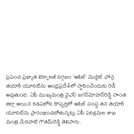
ప్రపంచ ప్రఖ్యాత టెక్నాలజీ దిగ్గజం ‘ఆపిల్‌’ మొబైల్‌ ఫోన్ల
తయారీ యూనిట్‌ను ఆంధ్రప్రదేశ్‌లో స్థాపించేందుకు రెడీ
అవుతుంది. ఏపీ ముఖ్యమంత్రి వైఎస్‌ జగన్‌మోహన్‌రెడ్డి సొంత
జిల్లా అయిన కడపలోని కొప్పర్తిలో ఆపిల్‌ సంస్థ తన తయారీ
యూనిట్‌ను ప్రారంభించబోతున్నట్లు ఏపీ పరిశ్రమల శాఖ
మంత్రి మేకపాటి గౌతమ్‌రెడ్డి తెలిపారు.