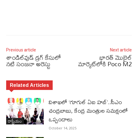
Previous article
Next article
శాండిల్‌వుడ్‌ డ్రగ్‌ కేసులో
భారత్‌ మొబైల్‌
నటి సంజనా అరెస్టు
మార్కెట్‌లోకి Poco M2
Related Articles
విశాఖలో ‘గూగుల్ ఏఐ హబ్’..సీఎం
చంద్రబాబు, కేంద్ర మంత్రుల సమక్షంలో
ఒప్పందాలు
రాష్ట్రీయం
October 14, 2025