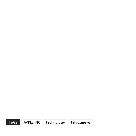
TAGS
APPLE INC
technology
telugunews