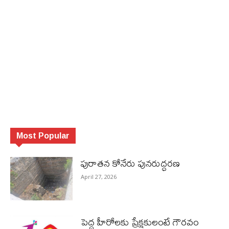
Most Popular
పురాత‌న కోనేరు పున‌రుద్ధ‌ర‌ణ
April 27, 2026
పెద్ద హీరోల‌కు ప్రేక్ష‌కులంటే గౌర‌వం