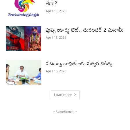
లేదా?
April 18, 2026
పుష్ప రికార్డు ఔట్‌.. దురంధ‌ర్ 2 సునామీ
April 18, 2026
వడదెబ్బ బాధితులకు సత్వర చికిత్స
April 15, 2026
Load more
- Advertisment -