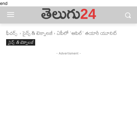
end
ఫీచ‌ర్స్ ‌
సైన్స్‌ & టెక్నాలజీ
ఏపీలో 'ఆపిల్‌' తయారీ యూనిట్‌
సైన్స్‌ & టెక్నాలజీ
- Advertisment -