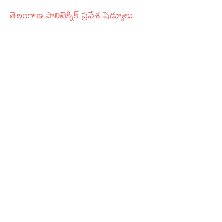
తెలంగాణ పాలిటెక్నిక్‌ ప్రవేశ షెడ్యూలు