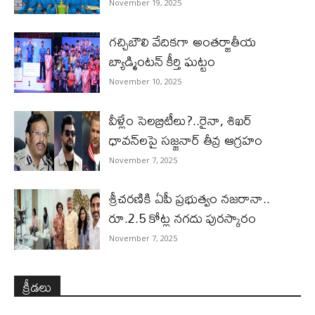
November 19, 2025
గచ్చిబౌలి వేదికగా అంతర్జాతీయ
బ్యాడ్మింటన్ కీర్తి ఘట్టం
November 10, 2025
వీళ్లేం సెలబ్రిటీలు?..రైనా, శిఖర్
ధావన్‌లపై సజ్జనార్ తీవ్ర ఆగ్రహం
November 7, 2025
శ్రీచరణికి ఏపీ ప్రభుత్వం నజరానా..
రూ.2.5 కోట్ల నగదు పురస్కారం
November 7, 2025
క్రీడలు