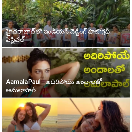
హైదరాబాద్‌లో ఇండియన్ వెడ్డింగ్ ఫొటోగ్రఫీ
ఫెస్టివల్
AamalaPaul | అదిరిపోయే అందాలతో
అమలాపాల్‌