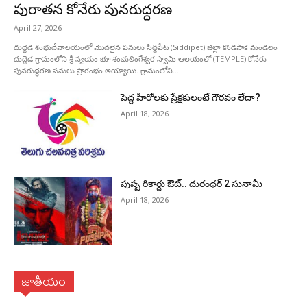
పురాత‌న కోనేరు పున‌రుద్ధ‌ర‌ణ
April 27, 2026
దుద్దెడ శంభుదేవాల‌యంలో మొద‌లైన ప‌నులు సిద్దిపేట (Siddipet) జిల్లా కొండ‌పాక మండ‌లం
దుద్దెడ గ్రామంలోని శ్రీ స్వ‌యం భూ శంభులింగేశ్వ‌ర స్వామి ఆల‌యంలో (TEMPLE) కోనేరు
పున‌రుద్ధ‌ర‌ణ ప‌నులు ప్రారంభం అయ్యాయి. గ్రామంలోని...
పెద్ద హీరోల‌కు ప్రేక్ష‌కులంటే గౌర‌వం లేదా?
April 18, 2026
పుష్ప రికార్డు ఔట్‌.. దురంధ‌ర్ 2 సునామీ
April 18, 2026
జాతీయం