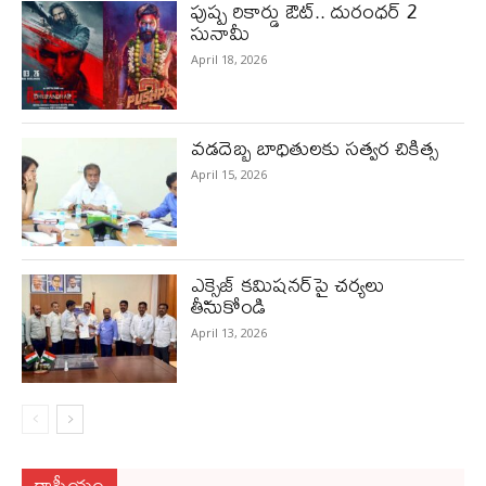
పుష్ప రికార్డు ఔట్‌.. దురంధ‌ర్ 2
సునామీ
April 18, 2026
వడదెబ్బ బాధితులకు సత్వర చికిత్స
April 15, 2026
ఎక్సైజ్ క‌మిష‌న‌ర్‌పై చ‌ర్య‌లు
తీసుకోండి
April 13, 2026
రాష్ట్రీయం