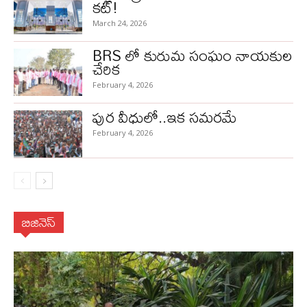
క‌ట్!
March 24, 2026
BRS లో కురుమ సంఘం నాయకుల
చేరిక
February 4, 2026
పుర వీధులో..ఇక సమరమే
February 4, 2026
బిజినెస్‌