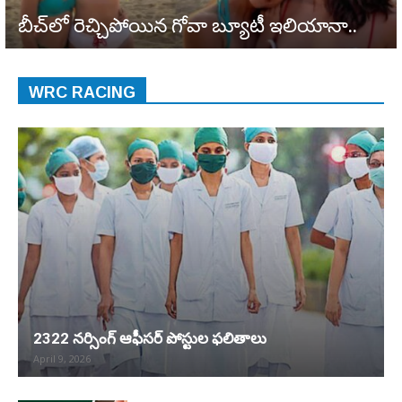
బీచ్‌లో రెచ్చిపోయిన గోవా బ్యూటీ ఇలియానా..
WRC RACING
2322 నర్సింగ్ ఆఫీసర్ పోస్టుల ఫలితాలు
April 9, 2026