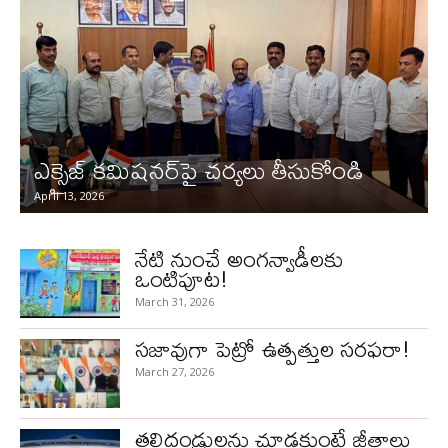
ఎక్సైజ్ క‌మిష‌న‌ర్‌పై చ‌ర్య‌లు తీసుకోండి
April 13, 2026
నేటి నుంచే అంగన్వాడీల‌కు
ఒంటిపూట!
March 31, 2026
స‌జావుగా పెట్రో ఉత్ప‌త్తుల స‌ర‌ఫ‌రా!
March 27, 2026
త‌ల్లిదండ్రుల‌ను చూడ‌కుంటే జీతాలు