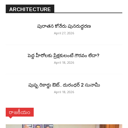
ARCHITECTURE
పురాత‌న కోనేరు పున‌రుద్ధ‌ర‌ణ
April 27, 2026
పెద్ద హీరోల‌కు ప్రేక్ష‌కులంటే గౌర‌వం లేదా?
April 18, 2026
పుష్ప రికార్డు ఔట్‌.. దురంధ‌ర్ 2 సునామీ
April 18, 2026
రాజకీయం