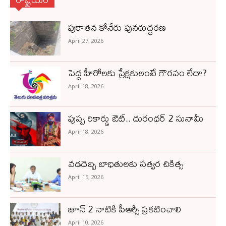
పురాత‌న కోనేరు పున‌రుద్ధ‌ర‌ణ
April 27, 2026
పెద్ద హీరోల‌కు ప్రేక్ష‌కులంటే గౌర‌వం లేదా?
April 18, 2026
పుష్ప రికార్డు ఔట్‌.. దురంధ‌ర్ 2 సునామీ
April 18, 2026
వడదెబ్బ బాధితులకు సత్వర చికిత్స
April 15, 2026
జూన్ 2 నాటికి పీఆర్సీ ప్రకటించాలి
April 10, 2026