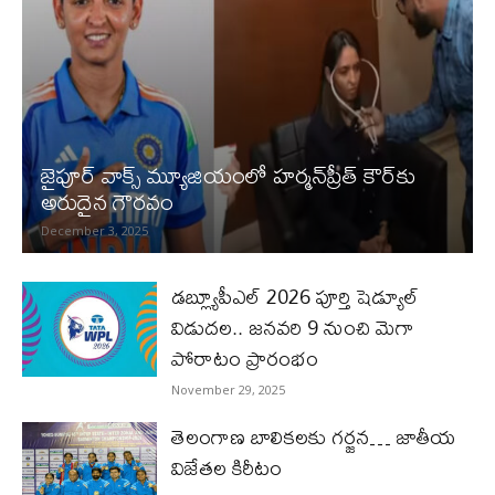
జైపూర్ వాక్స్ మ్యూజియంలో హర్మన్‌ప్రీత్ కౌర్‌కు
అరుదైన గౌరవం
December 3, 2025
డబ్ల్యూపీఎల్ 2026 పూర్తి షెడ్యూల్
విడుదల.. జనవరి 9 నుంచి మెగా
పోరాటం ప్రారంభం
November 29, 2025
తెలంగాణ బాలికలకు గర్జన… జాతీయ
విజేతల కిరీటం