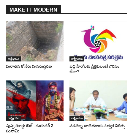
MAKE IT MODERN
రాష్ట్రీయం
రాష్ట్రీయం
పురాత‌న కోనేరు పున‌రుద్ధ‌ర‌ణ
పెద్ద హీరోల‌కు ప్రేక్ష‌కులంటే గౌర‌వం
లేదా?
రాష్ట్రీయం
రాష్ట్రీయం
పుష్ప రికార్డు ఔట్‌.. దురంధ‌ర్ 2
వడదెబ్బ బాధితులకు సత్వర చికిత్స
సునామీ