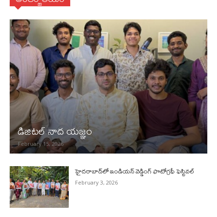
డిజిటల్ నాద యజ్ఞం
February 15, 2026
హైదరాబాద్‌లో ఇండియన్ వెడ్డింగ్ ఫొటోగ్రఫీ ఫెస్టివల్
February 3, 2026