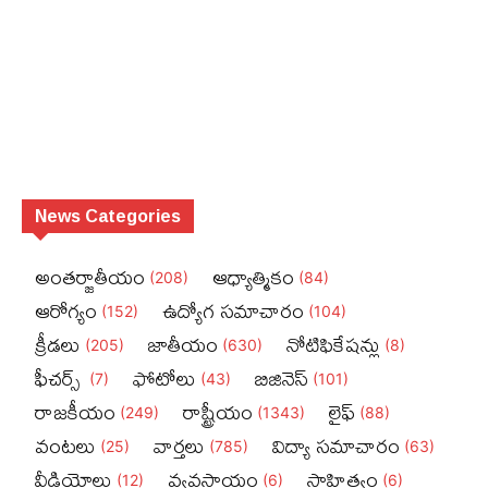
News Categories
అంతర్జాతీయం
ఆధ్యాత్మికం
(208)
(84)
ఆరోగ్యం
ఉద్యోగ సమాచారం
(152)
(104)
క్రీడలు
జాతీయం
నోటిఫికేషన్లు
(205)
(630)
(8)
ఫీచ‌ర్స్ ‌
ఫోటోలు
బిజినెస్‌
(7)
(43)
(101)
రాజకీయం
రాష్ట్రీయం
లైఫ్‌
(249)
(1343)
(88)
వంటలు
వార్తలు
విద్యా సమాచారం
(25)
(785)
(63)
వీడియోలు
వ్యవసాయం
సాహిత్యం
(12)
(6)
(6)