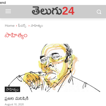
end
Home
ఫీచ‌ర్స్ ‌
సాహిత్యం
సాహిత్యం
సాహిత్యం
ప్రజల మనిషికి
August 10, 2020