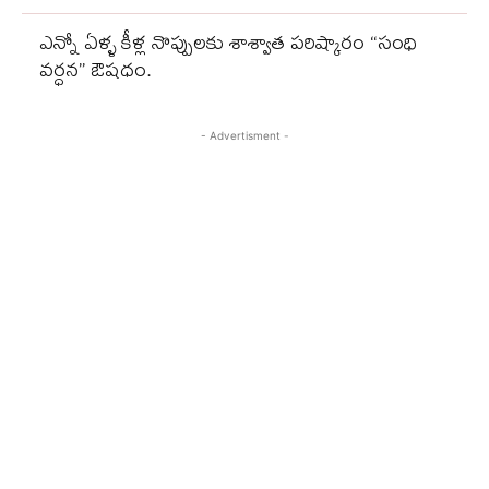
ఎన్నో ఏళ్ళ కీళ్ల నొప్పులకు శాశ్వాత పరిష్కారం “సంధి
వర్ధన” ఔషధం.
- Advertisment -