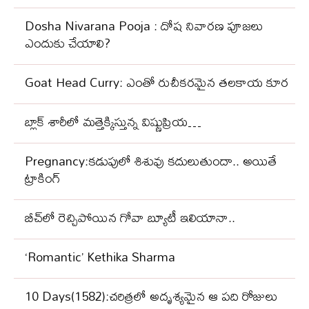
Dosha Nivarana Pooja : దోష నివారణ పూజలు
ఎందుకు చేయాలి?
Goat Head Curry: ఎంతో రుచీకరమైన తలకాయ కూర
బ్లాక్‌ శారీలో మత్తెక్కిస్తున్న విష్ణుప్రియ…
Pregnancy:కడుపులో శిశువు కదులుతుందా.. అయితే
ట్రాకింగ్
బీచ్‌లో రెచ్చిపోయిన గోవా బ్యూటీ ఇలియానా..
‘Romantic’ Kethika Sharma
10 Days(1582):చరిత్రలో అదృశ్యమైన ఆ పది రోజులు