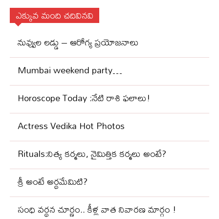
ఎక్కువ మంది చదివినవి
నువ్వుల లడ్డు – ఆరోగ్య ప్రయోజనాలు
Mumbai weekend party…
Horoscope Today :నేటి రాశి ఫలాలు!
Actress Vedika Hot Photos
Rituals:నిత్య కర్మలు, నైమిత్తిక కర్మలు అంటే?
శ్రీ అంటే అర్థమేమిటి?
సంధి వ‌ర్థ‌న చూర్ణం.. కీళ్ల వాత నివార‌ణ మార్గం !