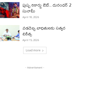
పుష్ప రికార్డు ఔట్‌.. దురంధ‌ర్ 2
సునామీ
April 18, 2026
వడదెబ్బ బాధితులకు సత్వర
చికిత్స
April 15, 2026
Load more
- Advertisment -