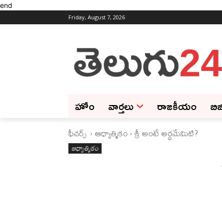
end
Friday, August 7, 2026
హోం
వార్తలు
రాజకీయం
బిజ
ఫీచ‌ర్స్ ‌
ఆధ్యాత్మికం
శ్రీ అంటే అర్థమేమిటి?
ఆధ్యాత్మికం