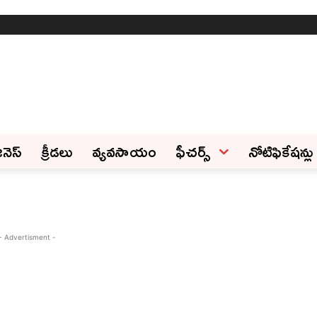
ినెస్‌
క్రీడలు
వ్యవసాయం
ఫీచ‌ర్స్ ‌
నోటిఫికేషన్లు
- Advertisment -