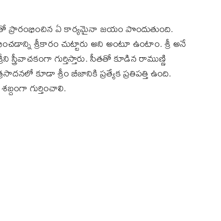
ంతో ప్రారంభించిన ఏ కార్యమైనా జయం పొందుతుంది.
ించడాన్ని శ్రీకారం చుట్టారు అని అంటూ ఉంటాం. శ్రీ అనే
రీని స్త్రీవాచకంగా గుర్తిస్తారు. సీతతో కూడిన రాముణ్ణి
నలో కూడా శ్రీం బీజానికి ప్రత్యేక ప్రతిపత్తి ఉంది.
బ్దంగా గుర్తించాలి.