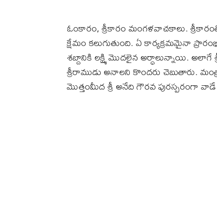
ఓంకారం, శ్రీకారం మంగళవాచకాలు. శ్రీకార
క్షేమం కలుగుతుంది. ఏ కార్యక్రమమైనా ప్రారంభ
శబ్దానికి లక్ష్మి మొదలైన అర్ధాలున్నాయి. అలాగే శ్
శ్రీరాముడు అనాలని కొందరు చెబుతారు. మంత్రసాద
మొత్తంమీద శ్రీ అనేది గౌరవ పురస్పరంగా వాడే శ