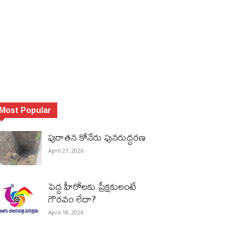
Most Popular
పురాత‌న కోనేరు పున‌రుద్ధ‌ర‌ణ
April 27, 2026
పెద్ద హీరోల‌కు ప్రేక్ష‌కులంటే
గౌర‌వం లేదా?
April 18, 2026