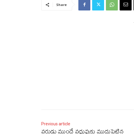
Share
Previous article
వరుడు ముందే వధువుకు ముద్దుపెట్టిన