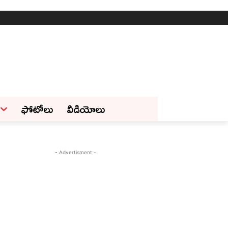
ఫోటోలు
వీడియోలు
- Advertisment -