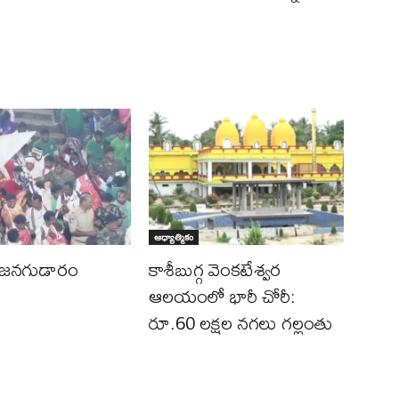
ఆధ్యాత్మికం
 జనగుడారం
కాశీబుగ్గ వెంకటేశ్వర
ఆలయంలో భారీ చోరీ:
రూ.60 లక్షల నగలు గల్లంతు