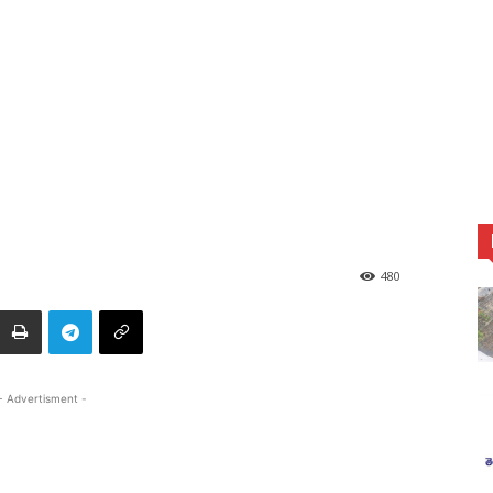
480
- Advertisment -