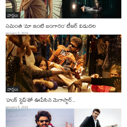
వార్తలు
సమంత ‘మా ఇంటి బంగారం’ టీజర్ విడుదల
January 9, 2026
వార్తలు
‘హుక్ స్టెప్’తో ఊపేసిన మెగాస్టార్..
January 8, 2026