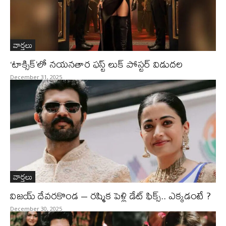
వార్తలు
‘టాక్సిక్’లో నయనతార ఫస్ట్ లుక్ పోస్టర్ విడుదల
December 31, 2025
వార్తలు
విజయ్ దేవరకొండ – రష్మిక పెళ్లి డేట్ ఫిక్స్.. ఎక్కడంటే ?
December 30, 2025