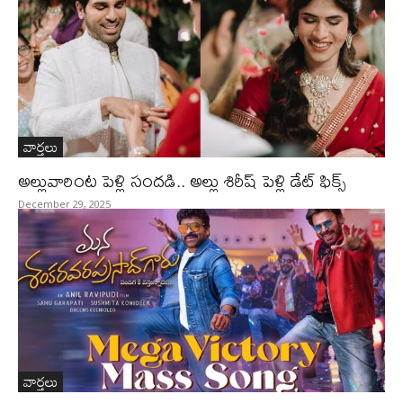
వార్తలు
అల్లువారింట పెళ్లి సందడి.. అల్లు శిరీష్ పెళ్లి డేట్ ఫిక్స్
December 29, 2025
వార్తలు