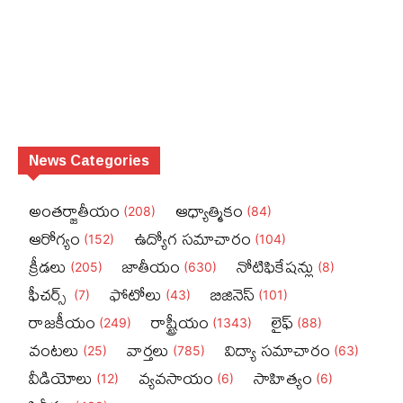
News Categories
అంతర్జాతీయం
ఆధ్యాత్మికం
(208)
(84)
ఆరోగ్యం
ఉద్యోగ సమాచారం
(152)
(104)
క్రీడలు
జాతీయం
నోటిఫికేషన్లు
(205)
(630)
(8)
ఫీచ‌ర్స్ ‌
ఫోటోలు
బిజినెస్‌
(7)
(43)
(101)
రాజకీయం
రాష్ట్రీయం
లైఫ్‌
(249)
(1343)
(88)
వంటలు
వార్తలు
విద్యా సమాచారం
(25)
(785)
(63)
వీడియోలు
వ్యవసాయం
సాహిత్యం
(12)
(6)
(6)