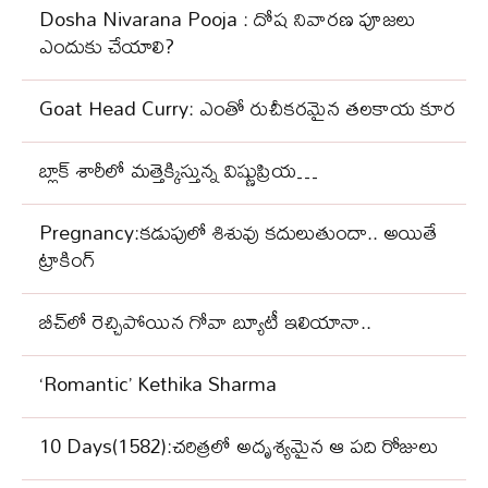
Dosha Nivarana Pooja : దోష నివారణ పూజలు
ఎందుకు చేయాలి?
Goat Head Curry: ఎంతో రుచీకరమైన తలకాయ కూర
బ్లాక్‌ శారీలో మత్తెక్కిస్తున్న విష్ణుప్రియ…
Pregnancy:కడుపులో శిశువు కదులుతుందా.. అయితే
ట్రాకింగ్
బీచ్‌లో రెచ్చిపోయిన గోవా బ్యూటీ ఇలియానా..
‘Romantic’ Kethika Sharma
10 Days(1582):చరిత్రలో అదృశ్యమైన ఆ పది రోజులు