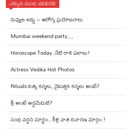
ఎక్కువ మంది చదివినవి
నువ్వుల లడ్డు – ఆరోగ్య ప్రయోజనాలు
Mumbai weekend party…
Horoscope Today :నేటి రాశి ఫలాలు!
Actress Vedika Hot Photos
Rituals:నిత్య కర్మలు, నైమిత్తిక కర్మలు అంటే?
శ్రీ అంటే అర్థమేమిటి?
సంధి వ‌ర్థ‌న చూర్ణం.. కీళ్ల వాత నివార‌ణ మార్గం !