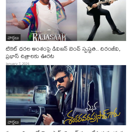
వార్తలు
టికెట్ ధరల అంశంపై డివిజన్ బెంచ్ స్పష్టత.. చిరంజీవి,
ప్రభాస్ చిత్రాలకు ఊరట
January 7, 2026
వార్తలు