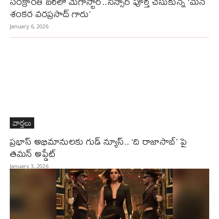
సంక్రాంతి బరిలో మెగాస్టార్..సెన్సార్ పూర్తి చేసుకున్న ‘మన
శంకర వరప్రసాద్ గారు’
January 6, 2026
వార్తలు
ప్రభాస్ అభిమానులకు గుడ్ న్యూస్.. ‘ది రాజాసాబ్’ పై
తమన్ అప్డేట్
January 3, 2026