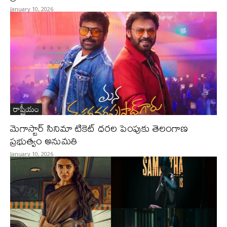
January 10, 2026
రాష్ట్రీయం
మెగాస్టార్ సినిమా టికెట్ ధరల పెంపుకు తెలంగాణ
ప్రభుత్వం అనుమతి
January 10, 2026