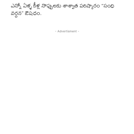
ఎన్నో ఏళ్ళ కీళ్ల నొప్పులకు శాశ్వాత పరిష్కారం “సంధి
వర్ధన” ఔషధం.
- Advertisment -