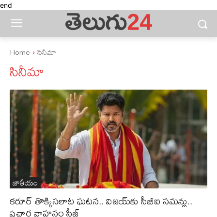
end
Home
సినీమా
సినీమా
జాతీయం
కరూర్ తొక్కిసలాట ఘటన.. విజయ్‌కు సీబీఐ సమన్లు..
ప్రచార వాహనం సీజ్