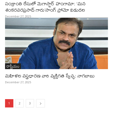
సంక్రాంతి రేసులో మెగాస్టార్ హంగామా: ‘మన
శంకరవరప్రసాద్ గారు’సాంగ్ ప్రోమో విడుదల
December 27, 2025
రాష్ట్రీయం
మహిళల వస్త్రధారణ వారి వ్యక్తిగత స్వేచ్ఛ: నాగబాబు
December 27, 2025
1
2
3