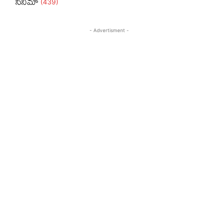
సినీమా
(439)
- Advertisment -