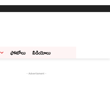
ఫోటోలు
వీడియోలు
- Advertisment -