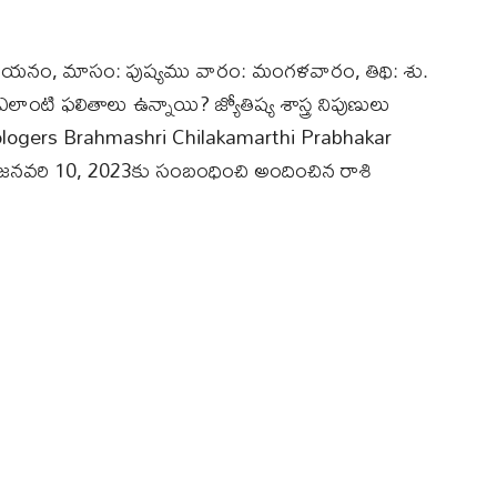
ాయనం, మాసం: పుష్యము వారం: మంగళవారం, తిథి: శు.
లాంటి ఫలితాలు ఉన్నాయి? జ్యోతిష్య శాస్త్ర నిపుణులు
మ (Astrologers Brahmashri Chilakamarthi Prabhakar
ీ జనవరి 10, 2023కు సంబంధించి అందించిన రాశి