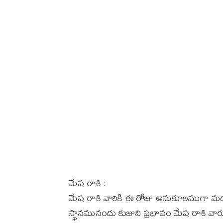
మేష రాశి :
మేష రాశి వారికి ఈ రోజు అనుకూలముగా మధ్యస
స్థానమునందు కుజుని ప్రభావం మేష రాశి వ