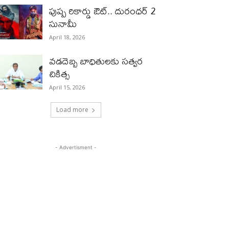
పుష్ప రికార్డు ఔట్‌.. దురంధ‌ర్ 2
సునామీ
April 18, 2026
వడదెబ్బ బాధితులకు సత్వర
చికిత్స
April 15, 2026
Load more
- Advertisment -