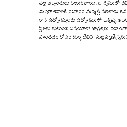
వల్ల ఇబ్బందులు కలుగుతాయి. భాగ్యములో 
మేషరాశివారికి ఈవారం మధ్యస్థ ఫలితాలు కన
రాశి ఉద్యోగస్తులకు ఉద్యోగములో ఒత్తిళ్ళు అ
స్త్రీలకు కుటుంబ విషయాల్లో జాగ్రత్తలు వహ
పొందడం కోసం దుర్గాదేవిని, సుబ్రహ్మణ్యేశ్వ