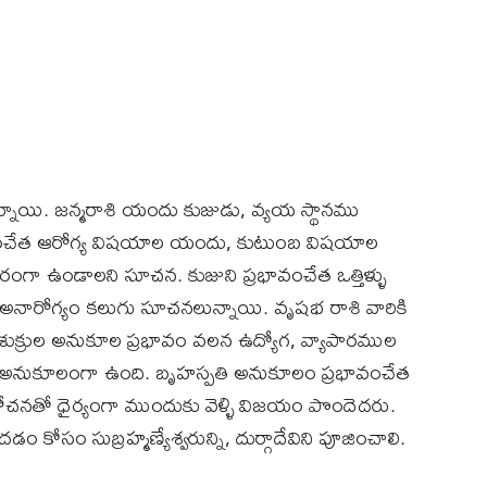
న్నాయి. జన్మరాశి యందు కుజుడు, వ్యయ స్థానము
భావంచేత ఆరోగ్య విషయాల యందు, కుటుంబ విషయాల
ంగా ఉండాలని సూచన. కుజుని ప్రభావంచేత ఒత్తిళ్ళు
నారోగ్యం కలుగు సూచనలున్నాయి. వృషభ రాశి వారికి
ుక్రుల అనుకూల ప్రభావం వలన ఉద్యోగ, వ్యాపారముల
జు అనుకూలంగా ఉంది. బృహస్పతి అనుకూలం ప్రభావంచేత
ఆలోచనతో ధైర్యంగా ముందుకు వెళ్ళి విజయం పొందెదరు.
కోసం సుబ్రహ్మణ్యేశ్వరున్ని, దుర్గాదేవిని పూజించాలి.