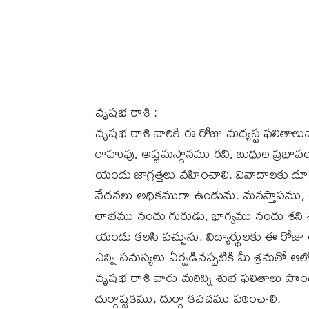
వృషభ రాశి :
వృషభ రాశి వారికి ఈ రోజు మధ్యస్థ ఫలితాలు
రాహువు, అష్టమస్థానము రవి, బుధుల ప్ర
యందు జాగ్రత్తలు వహించాలి. వివాదాలకు దూర
వేదనలు అధికముగా ఉండును. మనస్తాపము, అ
లాభము నందు గురుడు, భాగ్యము నందు శని శ
యందు కలసి వచ్చును. విద్యార్థులకు ఈ రో
ఎన్ని సమస్యలు ఏర్పడినప్పటికి మీ శ్రమతో 
వృషభ రాశి వారు మరిన్ని శుభ ఫలితాలు పొందడం 
దుర్గాష్టకము, దుర్గా కవచము పఠించాలి.