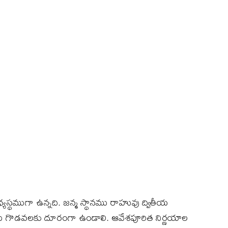
్థముగా ఉన్నది. జన్మ స్థానము రాహువు ద్వితీయ
ారు గొడవలకు దూరంగా ఉండాలి. ఆవేశపూరిత నిర్ణయాల