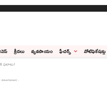
ినెస్‌
క్రీడలు
వ్యవసాయం
ఫీచ‌ర్స్ ‌
నోటిఫికేషన్లు
శి ఫలాలు!
- Advertisment -