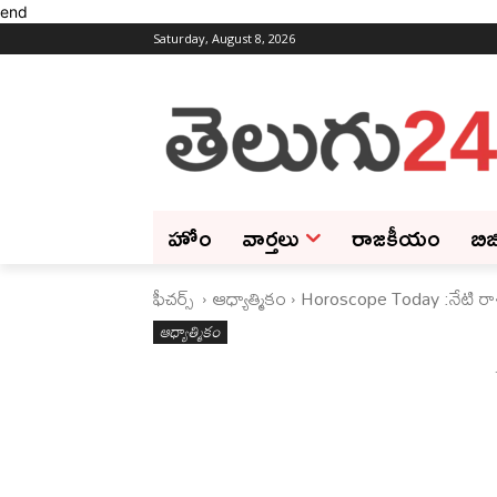
end
Saturday, August 8, 2026
హోం
వార్తలు
రాజకీయం
బిజ
ఫీచ‌ర్స్ ‌
ఆధ్యాత్మికం
Horoscope Today :నేటి రా
ఆధ్యాత్మికం