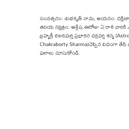
సంవత్సరం: శుభకృత్ నామ, అయనం: దక్షిణ
తదియ నక్షత్రం: ఆశ్లేష.ఈరోజు ఏ రాశి వారికి ఎ
బ్రహ్మశ్రీ చిలకమర్తి ప్రభాకర చక్రవర్తి శర్
Chakraborty Sharma)చెప్పిన విధంగా తేద
ఫలాలు చూసుకోండి.