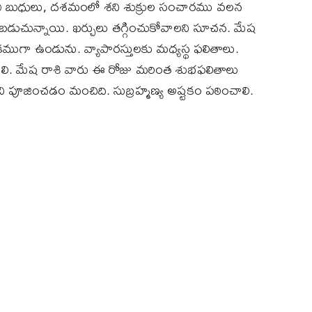
రవి బుధులు, దశమంలో శని శుక్రుల సంచారము వలన
బడుచున్నాయి. ఖర్చులు తగ్గించుకోవాలని సూచన. మేష
ధికముగా ఉండును. వ్యాపారస్తులకు మధ్యస్థ ఫలితాలు.
ించాలి. మేష రాశి వారు ఈ రోజు మరింత శుభఫలితాలు
రుని పూజించడం మంచిది. సుబ్రహ్మణ్య అష్టకం పఠించాలి.