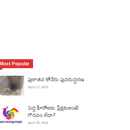
Most Popular
పురాత‌న కోనేరు పున‌రుద్ధ‌ర‌ణ
April 27, 2026
పెద్ద హీరోల‌కు ప్రేక్ష‌కులంటే
గౌర‌వం లేదా?
April 18, 2026