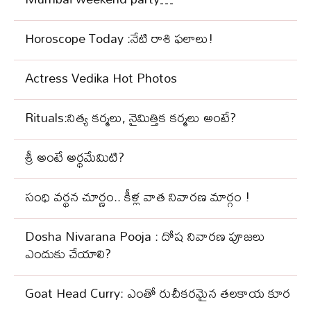
Horoscope Today :నేటి రాశి ఫలాలు!
Actress Vedika Hot Photos
Rituals:నిత్య కర్మలు, నైమిత్తిక కర్మలు అంటే?
శ్రీ అంటే అర్థమేమిటి?
సంధి వ‌ర్థ‌న చూర్ణం.. కీళ్ల వాత నివార‌ణ మార్గం !
Dosha Nivarana Pooja : దోష నివారణ పూజలు
ఎందుకు చేయాలి?
Goat Head Curry: ఎంతో రుచీకరమైన తలకాయ కూర