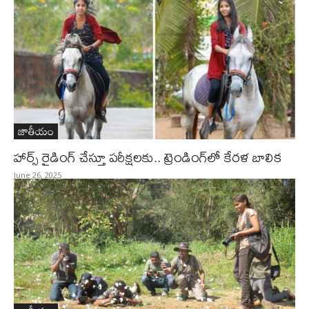
జాతీయం
హార్స్​ రైడింగ్​ చేస్తూ పరీక్షలకు.. ట్రెండింగ్​లో కేరళ బాలిక
June 26, 2025