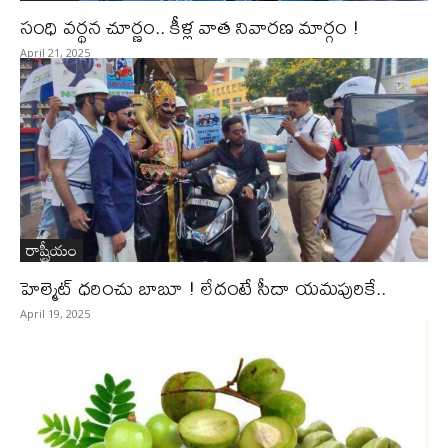
సంధి వ‌ర్థ‌న చూర్ణం.. కీళ్ల వాత నివార‌ణ మార్గం !
April 21, 2025
రాష్ట్రీయం
హెల్మెట్ ధ‌రించు బాబూ ! లేదంటే సీదా య‌మ‌పురికే..
April 19, 2025