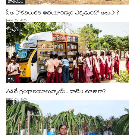
జాతీయం
సీతాకోకచిలుకల అభయారణ్యం ఎక్కడుందో తెలుసా?
June 25, 2025
లైఫ్‌
నడిచే గ్రంథాలయాలున్నాయ్​.. వాటిని చూశారా?
June 23, 2025