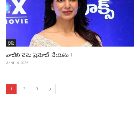
లైఫ్‌
వాటిని నేను ప్ర‌మోట్ చేయ‌ను !
April 14, 2025
1
2
3