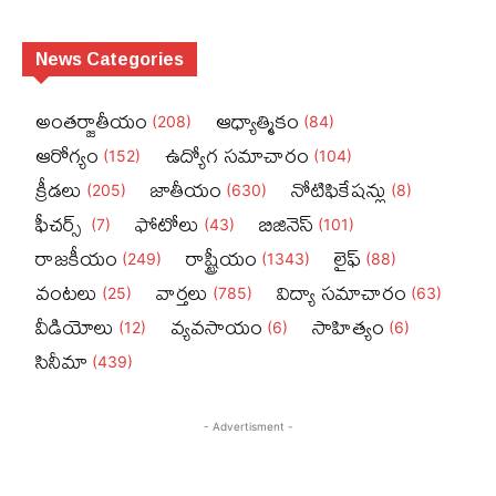
News Categories
అంతర్జాతీయం
ఆధ్యాత్మికం
(208)
(84)
ఆరోగ్యం
ఉద్యోగ సమాచారం
(152)
(104)
క్రీడలు
జాతీయం
నోటిఫికేషన్లు
(205)
(630)
(8)
ఫీచ‌ర్స్ ‌
ఫోటోలు
బిజినెస్‌
(7)
(43)
(101)
రాజకీయం
రాష్ట్రీయం
లైఫ్‌
(249)
(1343)
(88)
వంటలు
వార్తలు
విద్యా సమాచారం
(25)
(785)
(63)
వీడియోలు
వ్యవసాయం
సాహిత్యం
(12)
(6)
(6)
సినీమా
(439)
- Advertisment -