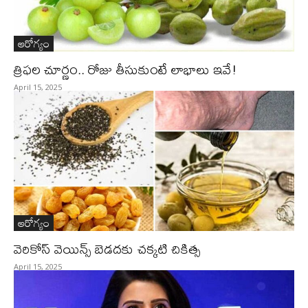
ఆరోగ్యం
త్రిఫ‌ల చూర్ణం.. రోజు తీసుకుంటే లాభాలు ఇవే!
April 15, 2025
ఆరోగ్యం
వెరికోస్ వెయిన్స్ బెడ‌ద‌కు చ‌క్క‌టి చికిత్స‌
April 15, 2025