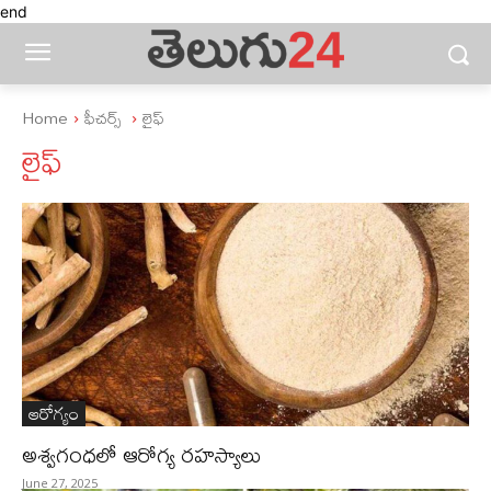
end
Home
ఫీచ‌ర్స్ ‌
లైఫ్‌
లైఫ్‌
ఆరోగ్యం
అశ్వగంధలో ఆరోగ్య రహస్యాలు
June 27, 2025