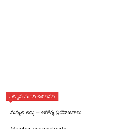
ఎక్కువ మంది చదివినవి
నువ్వుల లడ్డు – ఆరోగ్య ప్రయోజనాలు
Mumbai weekend party…