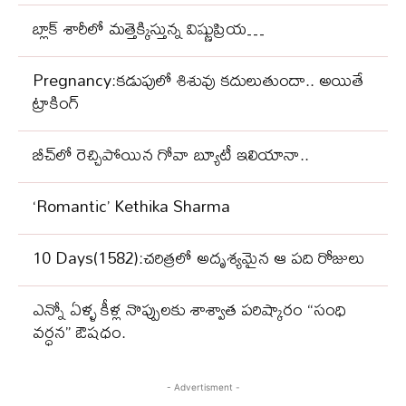
బ్లాక్‌ శారీలో మత్తెక్కిస్తున్న విష్ణుప్రియ…
Pregnancy:కడుపులో శిశువు కదులుతుందా.. అయితే
ట్రాకింగ్
బీచ్‌లో రెచ్చిపోయిన గోవా బ్యూటీ ఇలియానా..
‘Romantic’ Kethika Sharma
10 Days(1582):చరిత్రలో అదృశ్యమైన ఆ పది రోజులు
ఎన్నో ఏళ్ళ కీళ్ల నొప్పులకు శాశ్వాత పరిష్కారం “సంధి
వర్ధన” ఔషధం.
- Advertisment -