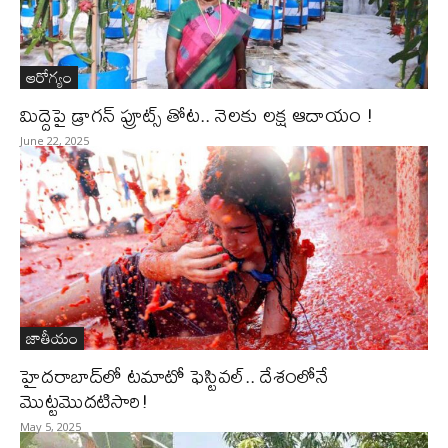
ఆరోగ్యం
మిద్దెపై డ్రాగన్​ ప్రూట్స్​ తోట.. నెలకు లక్ష ఆదాయం !
June 22, 2025
జాతీయం
హైదరాబాద్​లో టమాటో ఫెస్టివల్​.. దేశంలోనే
మొట్టమొదటిసారి!
May 5, 2025