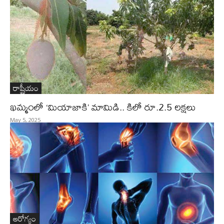
రాష్ట్రీయం
ఖమ్మంలో ‘మియాజాకి’ మామిడి.. కిలో రూ.2.5 లక్షలు
May 5, 2025
ఆరోగ్యం