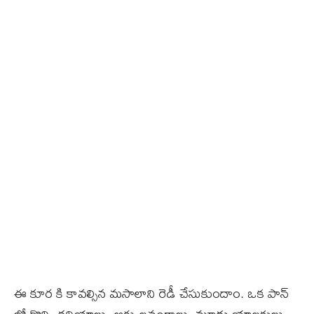
ఈ కూర కి కావల్సిన మసాలాని రెడీ చేసుకుందాం. ఒక పాన్