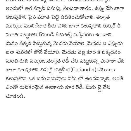
ఇందులో అర స్పూన్ పసుపు, సరిపడా కారం, ఉప్పు వేసి బాగా
కలుపుకొని పైన మూత పెట్టి ఉడికించుకోవాలి. తర్వాత
ముక్కలు మునిగేదాక నీరు పోసి బాగా కలుపుకొని కుక్కర్ కి
మూత పెట్టుకొని 5నుండి 6 విజిల్స్ వచ్చేవరకు ఉంచాలి.
మనం పక్కన పెట్టుకున్న మెదడు వేయాలి. మెదడు ని ఎప్పుడు
ఐనా చివరలో లోనే వేయాలి. మెదడు వల్ల కూర కి చిక్కదనం
మంచి రుచి వస్తుంది.తర్వాత రెడీ చేసి పెట్టుకున్న మసాలా వేసి
బాగా కలుపుకొని చివర్లో కొత్తిమీర(Coriander) వేసి బాగా
కలుపుకొని ఒక ఐదు నిమిషాలు సిమ్ లో ఉండనివ్వాలి. అంతే
ఎంతో రుచీకరమైన తలకాయ కూర రెడీ. మీరు ట్రై చేసి
చూడండి.