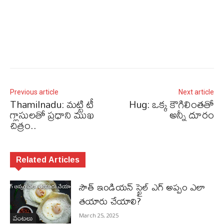
Previous article
Next article
Thamilnadu: మట్టి టీ
Hug: ఒక్క కౌగిలింతతో
గ్లాసులతో ప్రధాని ముఖ
అన్నీ దూరం
చిత్రం..
Related Articles
సౌత్ ఇండియన్ స్టైల్ ఎగ్ అప్పం ఎలా
తయారు చేయాలి?
వంటలు
March 25, 2025