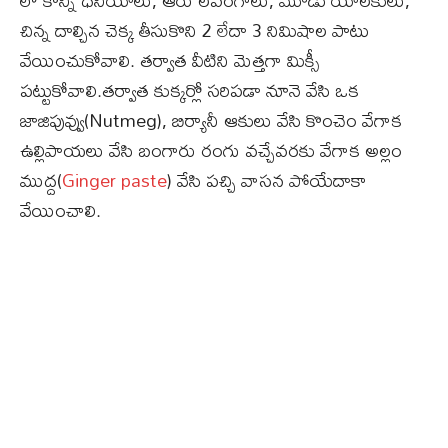
లో కొన్ని ధనియాలు, ఆరు లవంగాలు, మూడు యాలకులు,
చిన్న దాల్చిన చెక్క తీసుకొని 2 లేదా 3 నిమిషాల పాటు
వేయించుకోవాలి. తర్వాత వీటిని మెత్తగా మిక్సీ
పట్టుకోవాలి.తర్వాత కుక్కర్లో సరిపడా నూనె వేసి ఒక
జాజిపువ్వు(Nutmeg), బిర్యానీ ఆకులు వేసి కొంచెం వేగాక
ఉల్లిపాయలు వేసి బంగారు రంగు వచ్చేవరకు వేగాక అల్లం
ముద్ద(
Ginger paste
) వేసి పచ్చి వాసన పోయేదాకా
వేయించాలి.