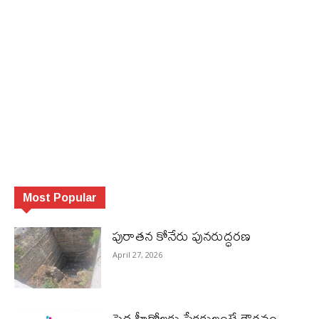
Most Popular
పురాత‌న కోనేరు పున‌రుద్ధ‌ర‌ణ
April 27, 2026
పెద్ద హీరోల‌కు ప్రేక్ష‌కులంటే గౌర‌వం