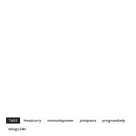
TAGS
Headcurry
immunitypower
jointpains
pregnantlady
telugu24in