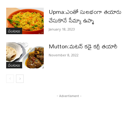
Upma:ఎంతో సులభంగా తయారు
చేసుకొనే సేమ్యా ఉప్మా
వంటలు
January 18, 2023
Mutton:మటన్ కడై కర్రీ తయారీ
November 8, 2022
వంటలు
- Advertisment -