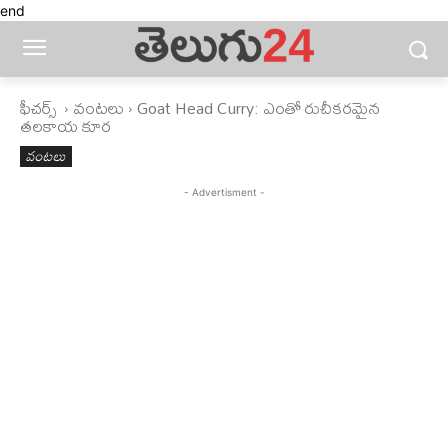
end
ఫీచ‌ర్స్ ‌
వంటలు
Goat Head Curry: ఎంతో రుచీకరమైన
తలకాయ కూర
వంటలు
- Advertisment -