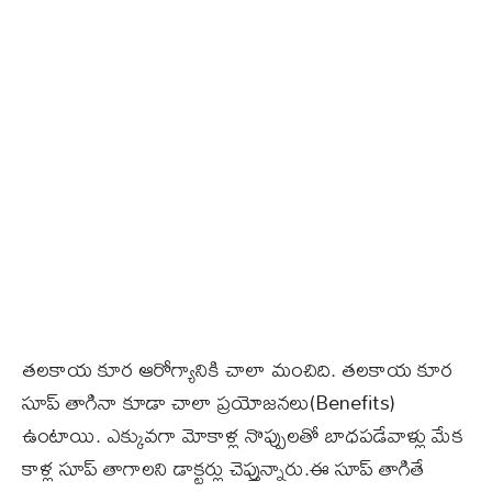
తలకాయ కూర ఆరోగ్యానికి చాలా మంచిది. తలకాయ కూర
సూప్ తాగినా కూడా చాలా ప్రయోజనలు(Benefits)
ఉంటాయి. ఎక్కువగా మోకాళ్ల నొప్పులతో బాధపడేవాళ్లు మేక
కాళ్ల సూప్ తాగాలని డాక్టర్లు చెప్తున్నారు.ఈ సూప్ తాగితే