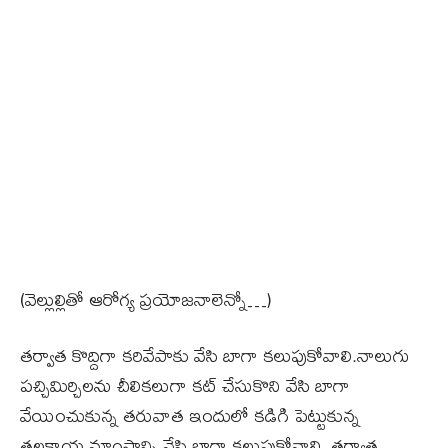
(వెల్లుల్లితో ఆరోగ్య ప్రయోజనాలెన్నో…)
తర్వాత కొద్దిగా కరివేపాకు వేసి బాగా కలుపుకోవాలి.నాలుగు
పచ్చిమిర్చిలను చీలికలుగా కట్ చేసుకొని వేసి బాగా
వేయించుకున్న తరువాత ఇందులో కడిగి పెట్టుకున్న
తలకాయ మాంసాన్ని వేసి బాగా కలుపుకోవాలి. తర్వాత