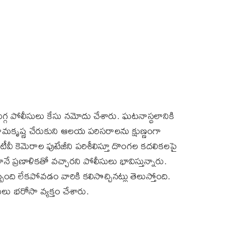
గ్గ పోలీసులు కేసు నమోదు చేశారు. ఘటనాస్థలానికి
 రామకృష్ణ చేరుకుని ఆలయ పరిసరాలను క్షుణ్ణంగా
ీవీ కెమెరాల ఫుటేజీని పరిశీలిస్తూ దొంగల కదలికలపై
 ప్రణాళికతో వచ్చారని పోలీసులు భావిస్తున్నారు.
ి లేకపోవడం వారికి కలిసొచ్చినట్లు తెలుస్తోంది.
లు భరోసా వ్యక్తం చేశారు.