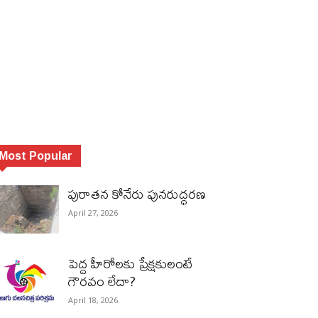
Most Popular
పురాత‌న కోనేరు పున‌రుద్ధ‌ర‌ణ
April 27, 2026
పెద్ద హీరోల‌కు ప్రేక్ష‌కులంటే
గౌర‌వం లేదా?
April 18, 2026