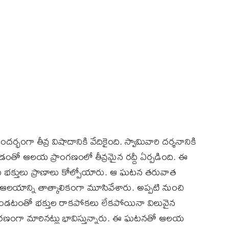
ా తీవ్ర విషాదానికి వేదికైంది. స్వామివారి దర్శనానికి
డంతో ఆలయ ప్రాంగణంలో తీవ్రమైన రద్దీ ఏర్పడింది. ఈ
ది భక్తులు ప్రాణాలు కోల్పోయారు. ఆ ఘటన తరువాత
లయాన్ని తాత్కాలికంగా మూసివేశారు. అప్పటి నుంచి
డటంతో భక్తుల రాకపోకలు లేకపోయినా విలువైన
రణంగా మారినట్లు భావిస్తున్నారు. ఈ ఘటనతో ఆలయ