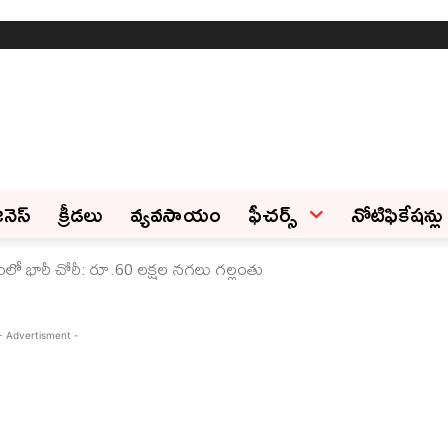
ినెస్‌
క్రీడలు
వ్యవసాయం
ఫీచ‌ర్స్ ‌
నోటిఫికేషన్లు
లో భారీ చోరీ: రూ.60 లక్షల నగలు గల్లంతు
- Advertisment -