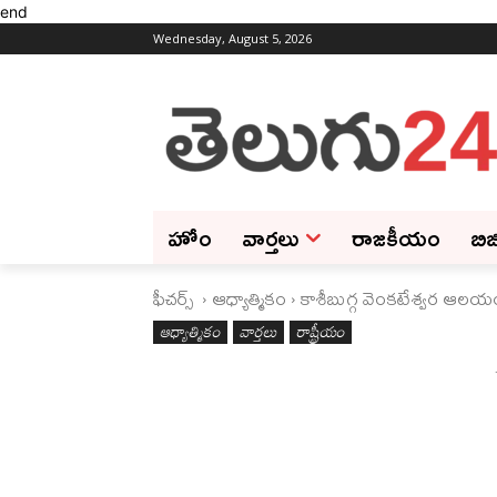
end
Wednesday, August 5, 2026
హోం
వార్తలు
రాజకీయం
బిజ
ఫీచ‌ర్స్ ‌
ఆధ్యాత్మికం
కాశీబుగ్గ వెంకటేశ్వర ఆలయం
ఆధ్యాత్మికం
వార్తలు
రాష్ట్రీయం