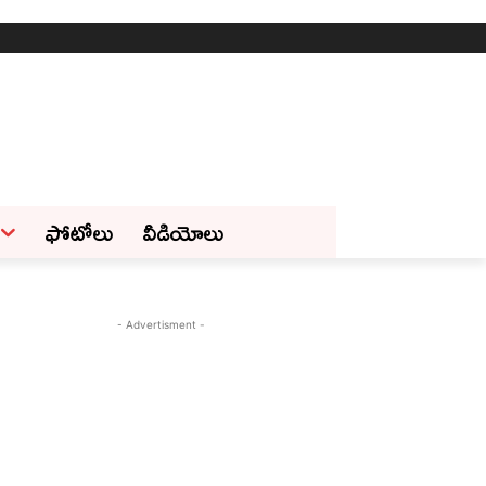
ఫోటోలు
వీడియోలు
- Advertisment -