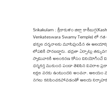
Srikakulam : శ్రీకాకుళం జిల్లా కాశీబుగ్గ(K
Venkateswara Swamy Temple) లో గత రాత్
భక్తుల దర్శనాలకు మూసివుండిన ఈ ఆలయాన్ని 
లోపలికి చొరబడ్డారు. భద్రతా ఏర్పాట్లు తక్క
స్వామివారికి అలంకరణ కోసం వినియోగించే
ధర్మకర్త ముకుంద పండా తెలిపిన వివరాల ప్
లక్షల వరకు ఉంటుందని అంచనా. ఆలయం మూ
నగలు కనిపించకపోవడంతో ఆలయ నిర్వాహకు