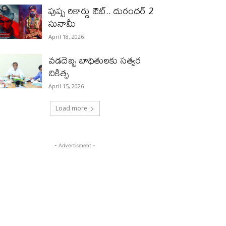
పుష్ప రికార్డు ఔట్‌.. దురంధ‌ర్ 2
సునామీ
April 18, 2026
వడదెబ్బ బాధితులకు సత్వర
చికిత్స
April 15, 2026
Load more
- Advertisment -