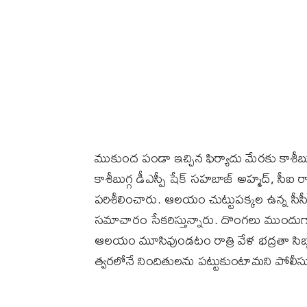
ముకుంద పండా ఇచ్చిన ఫిర్యాదు మేరకు కాశీబు
కాశీబుగ్గ డీఎస్పీ షేక్ సహబాజ్ అహ్మద్, సీఐ
పరిశీలించారు. ఆలయం చుట్టుపక్కల ఉన్న సీసీట
సమాచారం సేకరిస్తున్నారు. దొంగలు ముందుగానే
ఆలయం మూసివుండటం రాత్రి వేళ భద్రతా సిబ్బంద
త్వరలోనే నిందితులను పట్టుకుంటామని పోలీసు