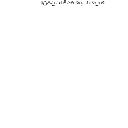
భద్రతపై మరోసారి చర్చ మొదలైంది.