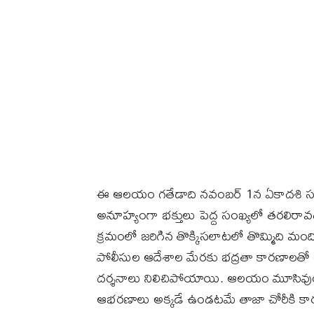
ఈ ఆలయం గతేడాది నవంబర్ 1న ఏకాదశి సందర్భంగ
అనూహ్యంగా భక్తులు పెద్ద సంఖ్యలో తరలిరావ
క్రమంలో జరిగిన తొక్కిసలాటలో తొమ్మిది మం
పోలీసుల ఆదేశాల మేరకు భద్రతా కారణాలతో ఆ
దర్శనాలు నిలిచిపోయాయి. ఆలయం మూసివుం
ఆభరణాలు అక్కడే ఉండటమే తాజా చోరీకి కా