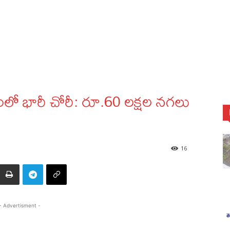
లో భారీ చోరీ: రూ.60 లక్షల నగలు
16
- Advertisment -