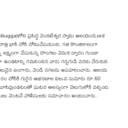
ashibugga)లోని ప్రసిద్ధ వెంకటేశ్వర స్వామి ఆలయం(Lord
రి భారీ చోరీ చోటుచేసుకుంది. గత కొంతకాలంగా
లక్ష్యంగా చేసుకున్న దొంగలు వెనుక ద్వారం గుండా
ువగా ఉండటాన్ని గమనించిన వారు గర్భగుడి వరకు చేరుకుని
 విలువైన బంగారు, వెండి నగలను అపహరించారు. ఆలయ
రకారం చోరీకి గురైన ఆభరణాల విలువ సుమారు రూ.60
సివుండటంతో ఘటన ఆలస్యంగా వెలుగులోకి వచ్చింది.
లు వెంటనే పోలీసులకు సమాచారం అందించారు.