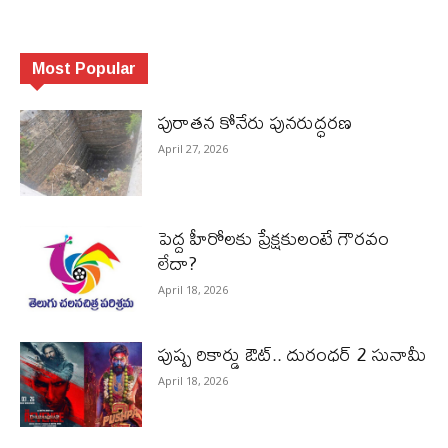
Most Popular
పురాత‌న కోనేరు పున‌రుద్ధ‌ర‌ణ
April 27, 2026
పెద్ద హీరోల‌కు ప్రేక్ష‌కులంటే గౌర‌వం
లేదా?
April 18, 2026
పుష్ప రికార్డు ఔట్‌.. దురంధ‌ర్ 2 సునామీ
April 18, 2026