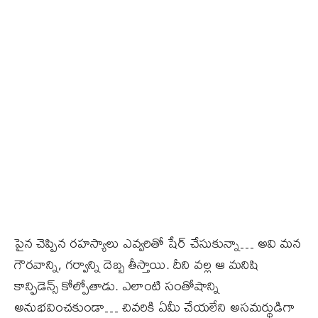
పైన చెప్పిన రహస్యాలు ఎవ్వరితో షేర్ చేసుకున్నా… అవి మన
గౌరవాన్ని, గర్వాన్ని దెబ్బ తీస్తాయి. దీని వల్ల ఆ మనిషి
కాన్ఫిడెన్స్ కోల్పోతాడు. ఎలాంటి సంతోషాన్ని
అనుభవించకుండా… చివరికి ఏమీ చేయలేని అసమర్థుడిగా