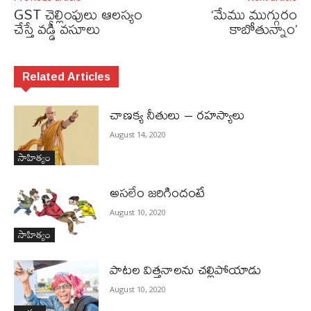
GST చెల్లింపులు ఆలస్యం
‘మేము ముగ్గురం
చేస్తే వడ్డీ వసూలు
కాబోతున్నాం’
Related Articles
చాణక్య నీతులు – రహస్యాలు
August 14, 2020
సాహిత్యం
అసలేం జరిగిందంటే
August 10, 2020
సాహిత్యం
పాటల విత్తనాలను చల్లిపోయాడు
August 10, 2020