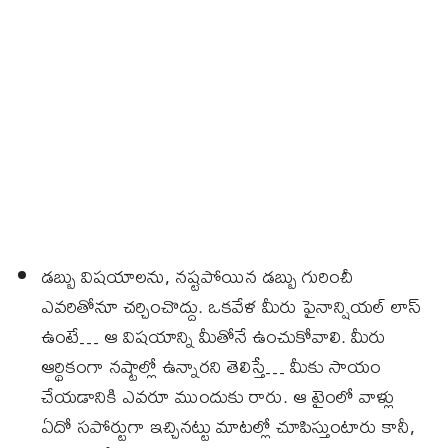
డబ్బు విషయాలను, నష్టపోయిన డబ్బు గురించీ
ఎవరితోనూ చర్చించొద్దు. ఒకవేళ మీరు ఫైనాన్షియల్ లాస్
ఉంటే… ఆ విషయాన్ని మీతోనే ఉంచుకోవాలి. మీరు
ఆర్థికంగా నష్టాల్లో ఉన్నారని తెలిస్తే… మీకు సాయం
చేయడానికి ఎవరూ ముందుకు రారు. ఆ టైంలో వాళ్లు
ఏదో సపోర్టుగా ఇచ్చినట్టు మాటల్లో చూపిస్తుంటారు కానీ,