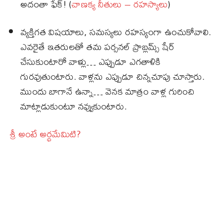
అదంతా ఫేక్! (
చాణక్య నీతులు – రహస్యాలు
)
వ్యక్తిగత విషయాలు, సమస్యలు రహస్యంగా ఉంచుకోవాలి.
ఎవరైతే ఇతరులతో తమ పర్సనల్ ప్రాబ్లమ్స్ షేర్
చేసుకుంటారో వాళ్లు… ఎప్పుడూ ఎగతాళికి
గురవుతుంటారు. వాళ్లను ఎప్పుడూ చిన్నచూపు చూస్తారు.
ముందు బాగానే ఉన్నా… వెనక మాత్రం వాళ్ల గురించి
మాట్లాడుకుంటూ నవ్వుకుంటారు.
శ్రీ అంటే అర్థమేమిటి?