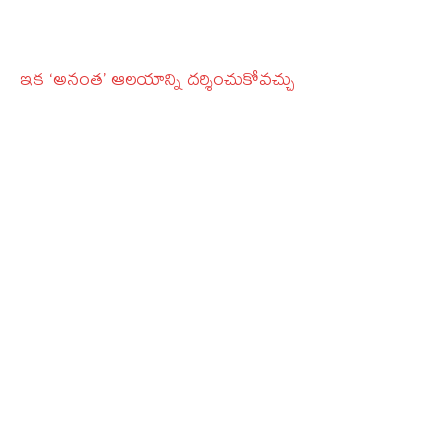
ఇక ‘అనంత’ ఆలయాన్ని దర్శించుకోవచ్చు