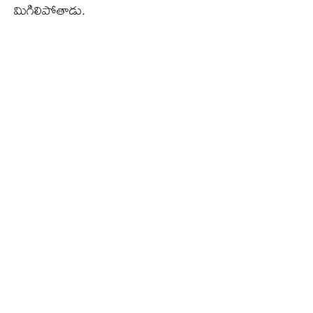
మిగిలిపోతాడు.