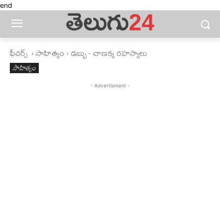
end
ఫీచ‌ర్స్ ‌
సాహిత్యం
డబ్బు - చాణక్య రహస్యాలు
సాహిత్యం
- Advertisment -