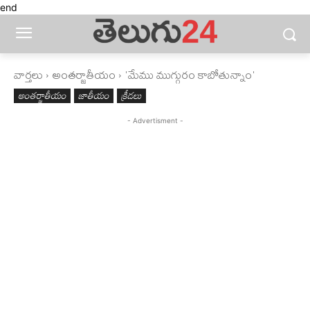
end
వార్తలు
అంతర్జాతీయం
'మేము ముగ్గురం కాబోతున్నాం'
అంతర్జాతీయం
జాతీయం
క్రీడలు
- Advertisment -