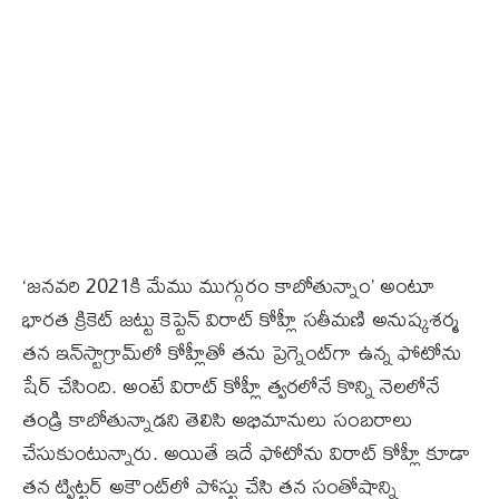
‘జనవరి 2021కి మేము ముగ్గురం కాబోతున్నాం’ అంటూ
భారత క్రికెట్‌ జట్టు కెప్టెన్‌ విరాట్‌ కోహ్లీ సతీమణి అనుష్కశర్మ
తన ఇన్‌స్టాగ్రామ్‌లో కోహ్లీతో తను ప్రెగ్నెంట్‌గా ఉన్న ఫోటోను
షేర్‌ చేసింది. అంటే విరాట్‌ కోహ్లీ త్వరలోనే కొన్ని నెలలోనే
తండ్రి కాబోతున్నాడని తెలిసి అభిమానులు సంబరాలు
చేసుకుంటున్నారు. అయితే ఇదే ఫోటోను విరాట్‌ కోహ్లీ కూడా
తన ట్విట్టర్‌ అకౌంట్‌లో పోస్టు చేసి తన సంతోషాన్ని