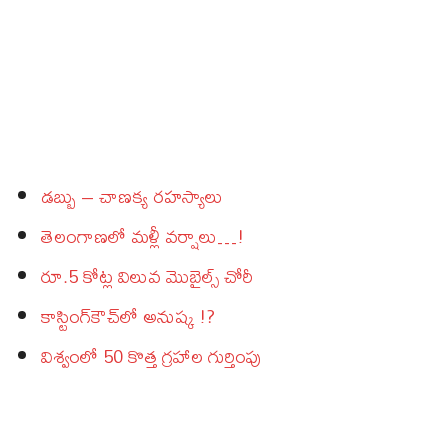
డబ్బు – చాణక్య రహస్యాలు
తెలంగాణలో మళ్లీ వర్షాలు…!
రూ.5 కోట్ల విలువ మొబైల్స్‌ చోరీ
కాస్టింగ్‌కౌచ్‌లో అనుష్క !?
విశ్వంలో 50 కొత్త గ్రహాల గుర్తింపు