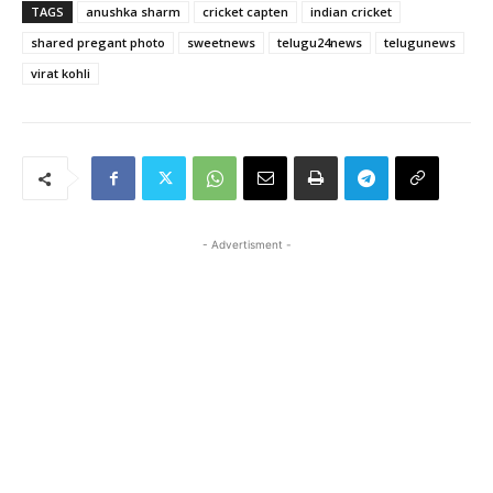
TAGS
anushka sharm
cricket capten
indian cricket
shared pregant photo
sweetnews
telugu24news
telugunews
virat kohli
- Advertisment -