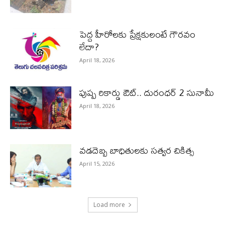
పెద్ద హీరోల‌కు ప్రేక్ష‌కులంటే గౌర‌వం
లేదా?
April 18, 2026
పుష్ప రికార్డు ఔట్‌.. దురంధ‌ర్ 2 సునామీ
April 18, 2026
వడదెబ్బ బాధితులకు సత్వర చికిత్స
April 15, 2026
Load more