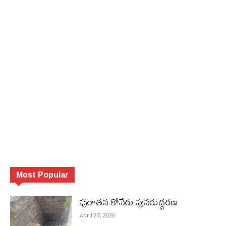
Most Popular
పురాత‌న కోనేరు పున‌రుద్ధ‌ర‌ణ
April 27, 2026