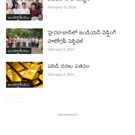
February 15, 2026
అంతర్జాతీయం
హైదరాబాద్‌లో ఇండియన్ వెడ్డింగ్
ఫొటోగ్రఫీ ఫెస్టివల్
అంతర్జాతీయం
February 3, 2026
పసిడి ధరలు పతనం
February 3, 2026
అంతర్జాతీయం
- Advertisment -