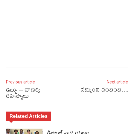
Previous article
Next article
డబ్బు – చాణక్య
నమ్మించి వంచించి…
రహస్యాలు
Related Articles
డిజిటల్ నాద యజ్ఞం