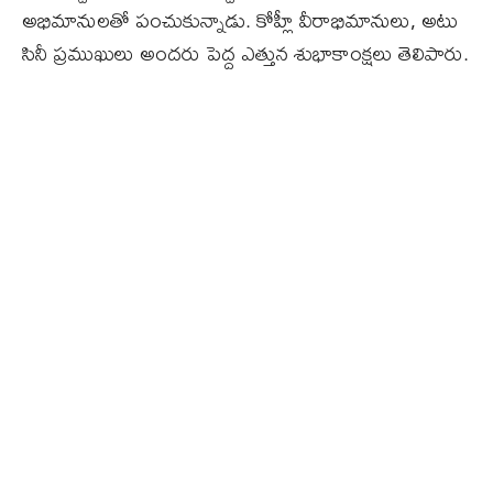
అభిమానులతో పంచుకున్నాడు. కోహ్లీ వీరాభిమానులు, అటు
సినీ ప్రముఖులు అందరు పెద్ద ఎత్తున శుభాకాంక్షలు తెలిపారు.