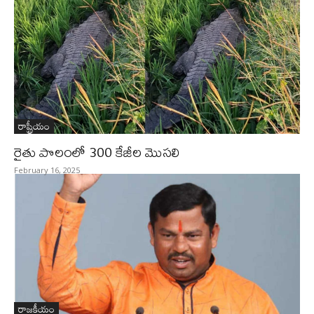
రాష్ట్రీయం
రైతు పొలంలో 300 కేజీల మొసలి
February 16, 2025
రాజకీయం