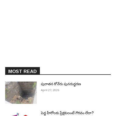
MOST READ
పురాత‌న కోనేరు పున‌రుద్ధ‌ర‌ణ
April 27, 2026
పెద్ద హీరోల‌కు ప్రేక్ష‌కులంటే గౌర‌వం లేదా?