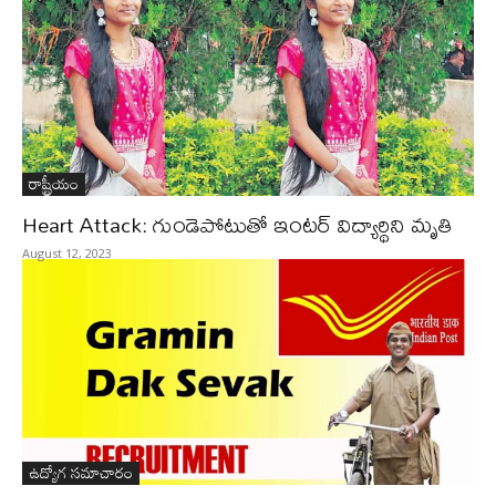
రాష్ట్రీయం
Heart Attack: గుండెపోటుతో ఇంటర్‌ విద్యార్థిని మృతి
August 12, 2023
ఉద్యోగ సమాచారం