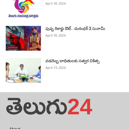
April 18, 2026
పుష్ప రికార్డు ఔట్‌.. దురంధ‌ర్ 2 సునామీ
April 18, 2026
వడదెబ్బ బాధితులకు సత్వర చికిత్స
April 15, 2026
About