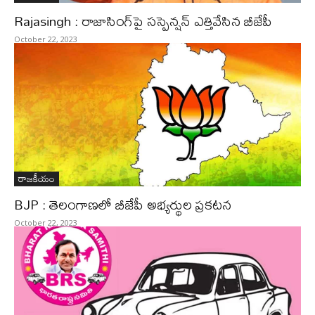
Rajasingh : రాజాసింగ్‌పై సస్పెన్షన్‌ ఎత్తివేసిన బీజేపీ
October 22, 2023
రాజకీయం
BJP : తెలంగాణలో బీజేపీ అభ్యర్థుల ప్రకటన
October 22, 2023