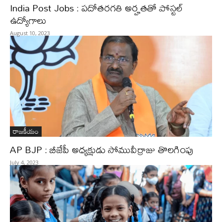
India Post Jobs : పదోతరగతి అర్హతతో పోస్టల్‌
ఉద్యోగాలు
August 10, 2023
రాజకీయం
AP BJP : బీజేపీ అధ్యక్షుడు సోమువీర్రాజు తొలగింపు
July 4, 2023