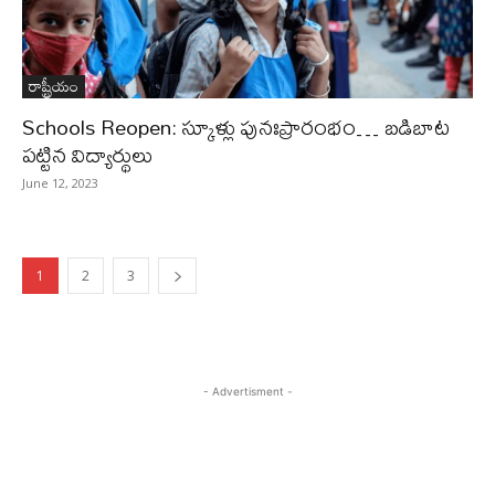
రాష్ట్రీయం
Schools Reopen: స్కూళ్లు పునఃప్రారంభం… బడిబాట
పట్టిన విద్యార్థులు
June 12, 2023
1
2
3
- Advertisment -