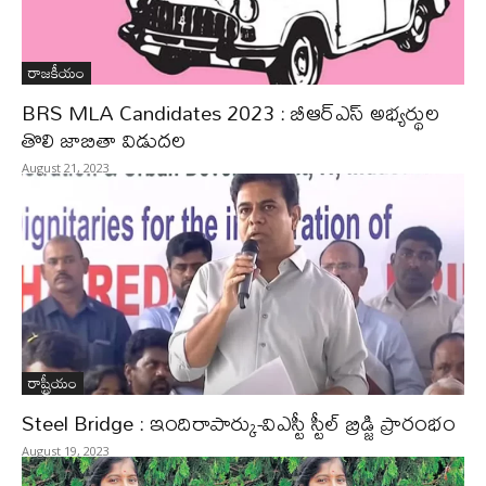
రాజకీయం
BRS MLA Candidates 2023 : బీఆర్‌ఎస్‌ అభ్యర్థుల
తొలి జాబితా విడుదల
August 21, 2023
రాష్ట్రీయం
Steel Bridge : ఇందిరాపార్కు-విఎస్టీ స్టీల్ బ్రిడ్జి ప్రారంభం
August 19, 2023