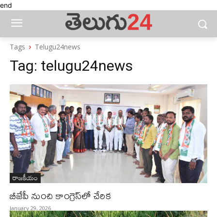
end
Tags
Telugu24news
Tag:
telugu24news
రాజకీయం
బీజేపీ నుంచి కాంగ్రెస్‌లో చేరిక
January 29, 2026