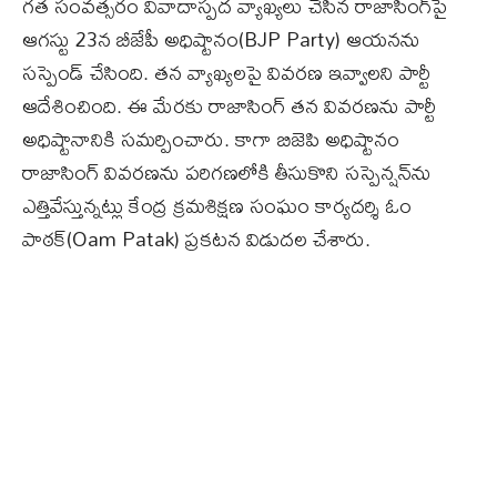
గత సంవత్సరం వివాదాస్పద వ్యాఖ్యలు చేసిన రాజాసింగ్‌పై
ఆగస్టు 23న బీజేపీ అధిష్టానం(BJP Party) ఆయనను
సస్పెండ్‌ చేసింది. తన వ్యాఖ్యలపై వివరణ ఇవ్వాలని పార్టీ
ఆదేశించింది. ఈ మేరకు రాజాసింగ్‌ తన వివరణను పార్టీ
అధిష్టానానికి సమర్పించారు. కాగా బిజెపి అధిష్టానం
రాజాసింగ్‌ వివరణను పరిగణలోకి తీసుకొని సస్పెన్షన్‌ను
ఎత్తివేస్తున్నట్లు కేంద్ర క్రమశిక్షణ సంఘం కార్యదర్శి ఓం
పాఠక్‌(Oam Patak) ప్రకటన విడుదల చేశారు.