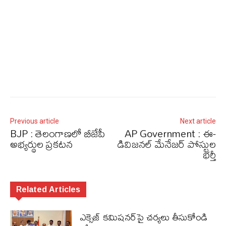
Previous article
Next article
BJP : తెలంగాణలో బీజేపీ
AP Government : ఈ-
అభ్యర్థుల ప్రకటన
డివిజనల్‌ మేనేజర్‌ పోస్టుల
భర్తీ
Related Articles
ఎక్సైజ్ క‌మిష‌న‌ర్‌పై చ‌ర్య‌లు తీసుకోండి