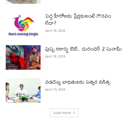
పెద్ద హీరోల‌కు ప్రేక్ష‌కులంటే గౌర‌వం
లేదా?
April 18, 2026
పుష్ప రికార్డు ఔట్‌.. దురంధ‌ర్ 2 సునామీ
April 18, 2026
వడదెబ్బ బాధితులకు సత్వర చికిత్స
April 15, 2026
Load more