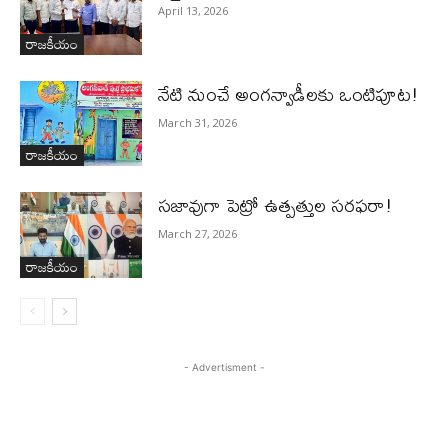
April 13, 2026
రాజకీయం
నేటి నుంచే అంగన్వాడీల‌కు ఒంటిపూట!
March 31, 2026
రాజకీయం
స‌జావుగా పెట్రో ఉత్ప‌త్తుల స‌ర‌ఫ‌రా!
March 27, 2026
రాజకీయం
- Advertisment -