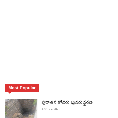
Most Popular
పురాత‌న కోనేరు పున‌రుద్ధ‌ర‌ణ
April 27, 2026