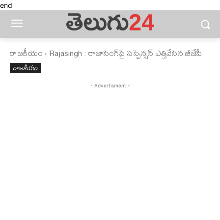
end
రాజకీయం
Rajasingh : రాజాసింగ్‌పై సస్పెన్షన్‌ ఎత్తివేసిన బీజేపీ
రాజకీయం
- Advertisment -