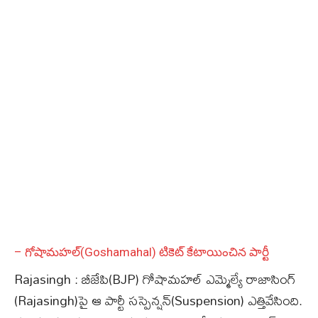
– గోషామహల్‌(Goshamahal) టికెట్‌ కేటాయించిన పార్టీ
Rajasingh : బీజేపి(BJP) గోషామహల్‌ ఎమ్మెల్యే రాజాసింగ్‌
(Rajasingh)పై ఆ పార్టీ సస్పెన్షన్‌(Suspension) ఎత్తివేసింది.