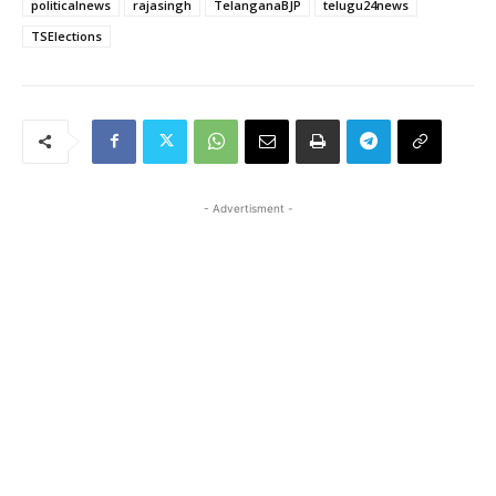
politicalnews
rajasingh
TelanganaBJP
telugu24news
TSElections
- Advertisment -