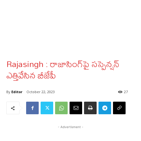
Rajasingh : రాజాసింగ్‌పై సస్పెన్షన్‌
ఎత్తివేసిన బీజేపీ
By
Editor
October 22, 2023
27
- Advertisment -