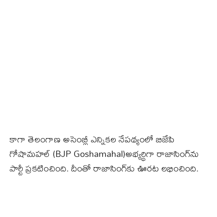
కాగా తెలంగాణ అసెంబ్లీ ఎన్నికల నేపథ్యంలో బిజేపి
గోషామహల్‌ (BJP Goshamahal)అభ్యర్థిగా రాజాసింగ్‌ను
పార్టీ ప్రకటించింది. దీంతో రాజాసింగ్‌కు ఊరట లభించింది.