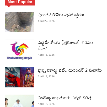
Most Popular
పురాత‌న కోనేరు పున‌రుద్ధ‌ర‌ణ
April 27, 2026
పెద్ద హీరోల‌కు ప్రేక్ష‌కులంటే గౌర‌వం
లేదా?
April 18, 2026
పుష్ప రికార్డు ఔట్‌.. దురంధ‌ర్ 2 సునామీ
April 18, 2026
వడదెబ్బ బాధితులకు సత్వర చికిత్స
April 15, 2026