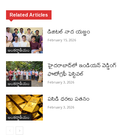
Related Articles
డిజిటల్ నాద యజ్ఞం
February 15, 2026
అంతర్జాతీయం
హైదరాబాద్‌లో ఇండియన్ వెడ్డింగ్
ఫొటోగ్రఫీ ఫెస్టివల్
అంతర్జాతీయం
February 3, 2026
పసిడి ధరలు పతనం
February 3, 2026
అంతర్జాతీయం