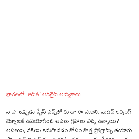
భారత్‌లో ‘ఆపిల్‌’ ఆన్‌లైన్‌ అమ్మకాలు
నాసా ఇప్పుడు స్పేస్‌ సైన్స్‌లో కూడా ఈ ఎ.ఐని, మెషిన్‌ లెర్నింగ్‌
టెక్నాలజీ ఉపయోగించి అసలు గ్రహాలు ఎన్ని ఉన్నాయి?
అసలువి, నకిలివి కనుగొనడం కోసం కొత్త ప్రోగ్రామ్స్‌ తయారు