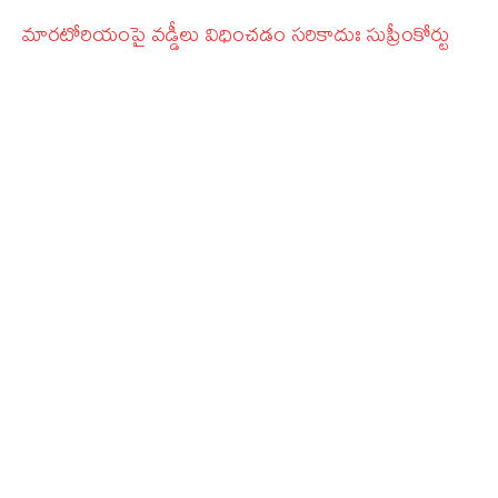
మారటోరియంపై వడ్డీలు విధించడం సరికాదుః సుప్రీంకోర్టు