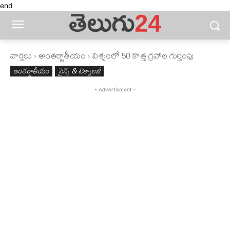
end
వార్తలు
అంతర్జాతీయం
విశ్వంలో 50 కొత్త గ్రహాల గుర్తింపు
అంతర్జాతీయం
సైన్స్‌ & టెక్నాలజీ
- Advertisment -