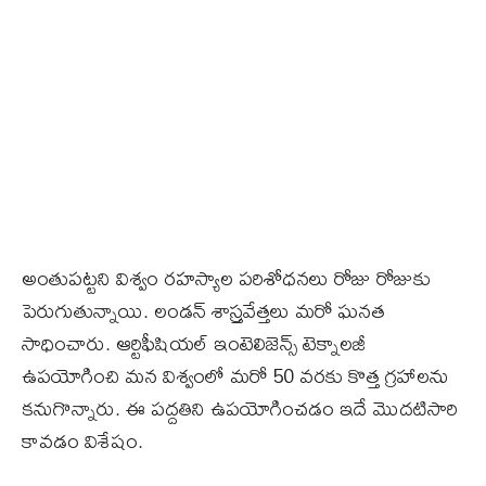
అంతుపట్టని విశ్వం రహస్యాల పరిశోధనలు రోజు రోజుకు
పెరుగుతున్నాయి. లండన్‌ శాస్ర్తవేత్తలు మరో ఘనత
సాధించారు. ఆర్టిఫీషియల్‌ ఇంటెలిజెన్స్‌ టెక్నాలజీ
ఉపయోగించి మన విశ్వంలో మరో 50 వరకు కొత్త గ్రహాలను
కనుగొన్నారు. ఈ పద్దతిని ఉపయోగించడం ఇదే మొదటిసారి
కావడం విశేషం.