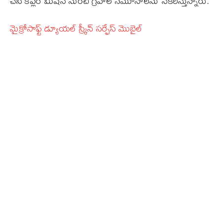
చేసి కెప్లర్‌ మిషన్‌ నుంచి గ్రహాల నమూనాలను సేకరిస్తున్నారు.
మైక్రోసాఫ్ట్‌ డ్యూయల్‌ స్ర్కీన్‌ సర్ఫేస్‌ మొబైల్‌