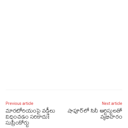
Previous article
Next article
మారటోరియంపై వడ్డీలు
షాపూర్‌లో సినీ ఆర్టిస్టులతో
విధించడం సరికాదుః
వ్యభిచారం
సుప్రీంకోర్టు