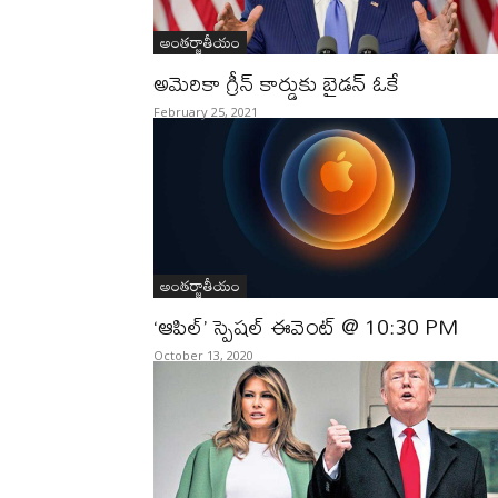
అంతర్జాతీయం
అమెరికా గ్రీన్‌ కార్డుకు బైడన్‌ ఓకే
February 25, 2021
అంతర్జాతీయం
‘ఆపిల్’‌ స్పెషల్‌ ఈవెంట్‌ @ 10:30 PM
October 13, 2020