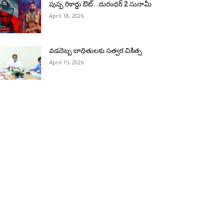
పుష్ప రికార్డు ఔట్‌.. దురంధ‌ర్ 2 సునామీ
April 18, 2026
వడదెబ్బ బాధితులకు సత్వర చికిత్స
April 15, 2026