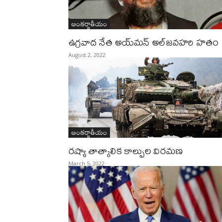
అంతర్జాతీయం
ఉగ్రవాద నేత అయ్‌మన్‌ అల్‌జవహరి హతం
August 2, 2022
అంతర్జాతీయం
రష్యా తాత్కాలిక కాల్పుల విరమణ
March 5, 2022