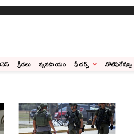
ినెస్‌
క్రీడలు
వ్యవసాయం
ఫీచ‌ర్స్ ‌
నోటిఫికేషన్లు