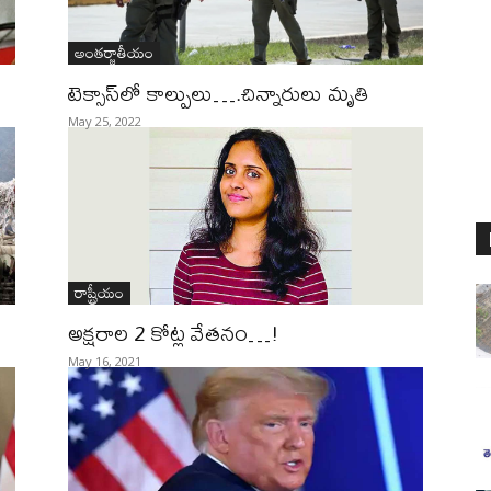
అంతర్జాతీయం
టెక్సాస్‌లో కాల్పులు….చిన్నారులు మృతి
May 25, 2022
రాష్ట్రీయం
అక్షరాల 2 కోట్ల వేతనం…!
May 16, 2021