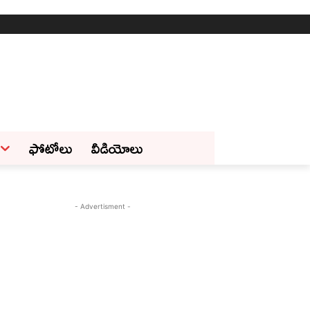
ఫోటోలు
వీడియోలు
- Advertisment -