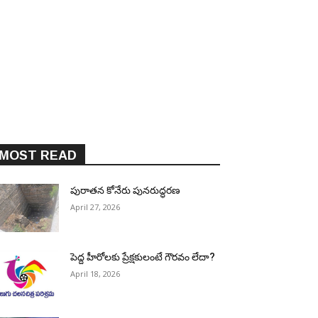
MOST READ
పురాత‌న కోనేరు పున‌రుద్ధ‌ర‌ణ
April 27, 2026
పెద్ద హీరోల‌కు ప్రేక్ష‌కులంటే గౌర‌వం లేదా?
April 18, 2026