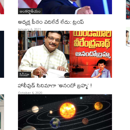
అంతర్జాతీయం
అధ్యక్ష పీఠం వదిలేదే లేదు: ట్రంప్‌
January 6, 2021
సినీమా
హాలీవుడ్‌ సినిమాగా ‘అనందో బ్రహ్మ’ !
October 6, 2020