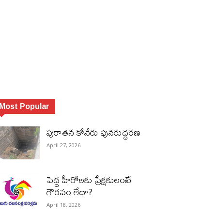
Most Popular
పురాత‌న కోనేరు పున‌రుద్ధ‌ర‌ణ
April 27, 2026
పెద్ద హీరోల‌కు ప్రేక్ష‌కులంటే
గౌర‌వం లేదా?
April 18, 2026