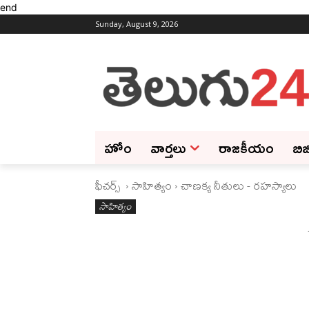
end
Sunday, August 9, 2026
హోం
వార్తలు
రాజకీయం
బిజ
ఫీచ‌ర్స్ ‌
సాహిత్యం
చాణక్య నీతులు - రహస్యాలు
సాహిత్యం