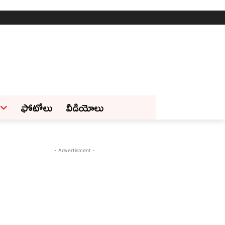
ఫోటోలు
వీడియోలు
- Advertisment -