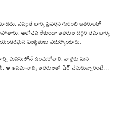
పకూడదు. ఎవరైతే భార్య ప్రవర్తన గురించి ఇతరులతో
ిలిపోతారు. ఆలోచన లేకుండా ఇతరుల దగ్గర తమ భార్య
ో భయంకరమైన పరిస్థితులు ఎదుర్కొంటారు.
ాన్ని మనసులోనే ఉంచుకోవాలి. వాళ్లకు మన
ీ, ఆ అవమానాన్ని ఇతరులతో షేర్ చేసుకున్నారంటే…