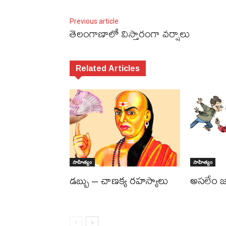
Previous article
తెలంగాణాలో విస్తారంగా వర్షాలు
Related Articles
సాహిత్యం
సాహిత్యం
డబ్బు – చాణక్య రహస్యాలు
అసలేం జ