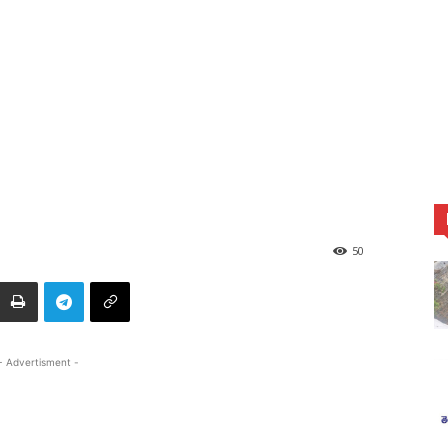
50
- Advertisment -