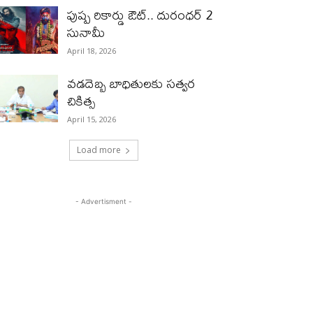
పుష్ప రికార్డు ఔట్‌.. దురంధ‌ర్ 2
సునామీ
April 18, 2026
వడదెబ్బ బాధితులకు సత్వర
చికిత్స
April 15, 2026
Load more
- Advertisment -