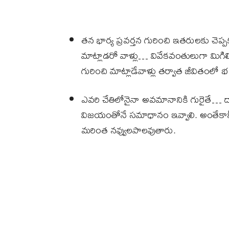
తన భార్య ప్రవర్తన గురించి ఇతరులకు చెప్
మాట్లాడరో వాళ్లు… వివేకవంతులుగా మిగ
గురించి మాట్లాడేవాళ్లు తర్వాత జీవితంల
ఎవరి చేతిలోనైనా అవమానానికి గురైతే… ద
విజయంతోనే సమాధానం ఇవ్వాలి. అంతేకాన
మరింత నవ్వులపాలవుతారు.