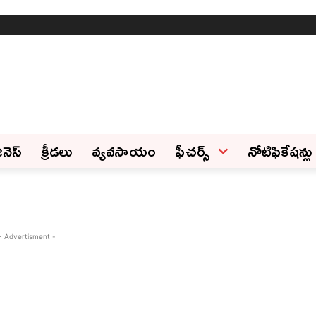
ినెస్‌
క్రీడలు
వ్యవసాయం
ఫీచ‌ర్స్ ‌
నోటిఫికేషన్లు
- Advertisment -