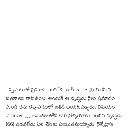
రెప్పపాటులో ప్రమాదం జరిగేది. కానీ ఇంకా భూమి మీద
బతకాలని రాసిఉంది. అందుకే ఆ వృద్ధుడు రైలు ప్రమాదం
నుండి కను రెప్పపాటులో బతికి బయటపడ్డాడు. విషయం
ఏంటంటే … అమెరికాలోని కాలిఫోర్నియాకు చెందిన వృద్ధుడు
(66) నడవలేడు వీల్‌ చైర్‌కు పరిమితమయ్యాడు. రైల్వేట్రాక్‌