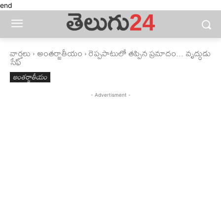
end
వార్తలు
అంతర్జాతీయం
రెప్పపాటులో తప్పిన ప్రమాదం... వృద్ధుడు
సేఫ్‌
అంతర్జాతీయం
- Advertisment -