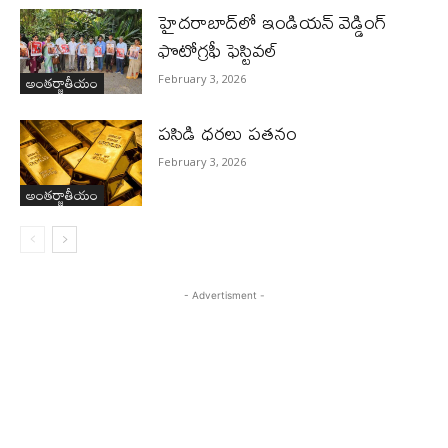
హైదరాబాద్‌లో ఇండియన్ వెడ్డింగ్
ఫొటోగ్రఫీ ఫెస్టివల్
అంతర్జాతీయం
February 3, 2026
పసిడి ధరలు పతనం
February 3, 2026
అంతర్జాతీయం
- Advertisment -