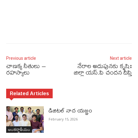
Previous article
Next article
చాణక్య నీతులు –
నేరాల అదుపునకు కృషిః
రహస్యాలు
జిల్లా యస్.పి చందన దీప్తి
Related Articles
డిజిటల్ నాద యజ్ఞం
February 15, 2026
అంతర్జాతీయం