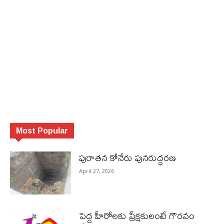
Most Popular
పురాత‌న కోనేరు పున‌రుద్ధ‌ర‌ణ
April 27, 2026
పెద్ద హీరోల‌కు ప్రేక్ష‌కులంటే గౌర‌వం