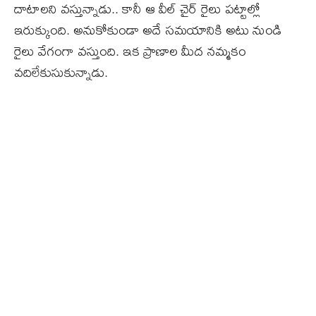
దాటాలని వస్తున్నాడు.. కానీ ఆ వీల్‌ చైర్‌ రైలు పట్టాల్లో
ఇరుక్కుంది. అనుకోకుండా అదే సమయానికి అటు నుండి
రైలు వేగంగా వస్తుంది. ఇక ప్రాణాల మీద నమ్మకం
వదిలేకుసుకున్నాడు.