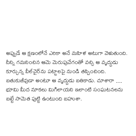
అప్పుడే ఆ క్షణంలోనే ఎరికా అనే మహిళ అటుగా వెళుతుంది.
దీన్ని గమనించిన ఆమె మెరుపువేగంతో వచ్చి ఆ వృద్ధుడు
కూర్చున్న వీల్‌చైర్‌ను పట్టాలపై నుండి తప్పించింది.
బతుకుజీవుడా అంటూ ఆ వృద్ధుడు బతికాడు. చూశారా …
భూమి మీద నూకలు మిగిలాయని ఇలాంటి సంఘటనలను
బట్టే సామెత పుట్టి ఉంటుంది బహుశా.