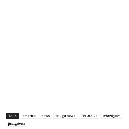
TAGS
america
news
telugu news
TELUGU24
కాలిఫోర్నియా
రైలు ప్రమాదం