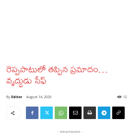
రెప్పపాటులో తప్పిన ప్రమాదం…
వృద్ధుడు సేఫ్‌
By
Editor
August 14, 2020
12
- Advertisment -