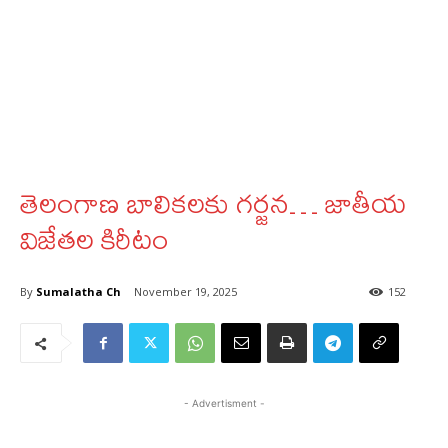
తెలంగాణ బాలికలకు గర్జన… జాతీయ
విజేతల కిరీటం
By
Sumalatha Ch
November 19, 2025
152
- Advertisment -