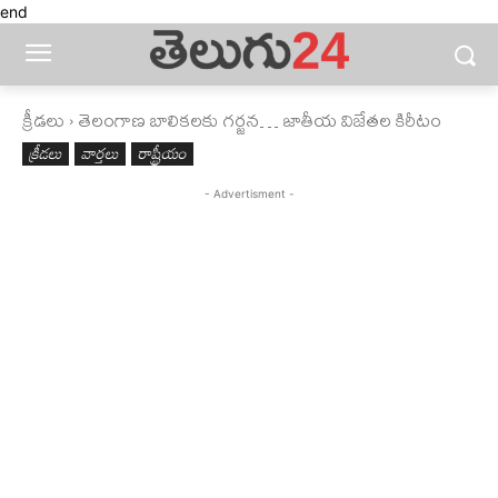
end
క్రీడలు
తెలంగాణ బాలికలకు గర్జన… జాతీయ విజేతల కిరీటం
క్రీడలు
వార్తలు
రాష్ట్రీయం
- Advertisment -