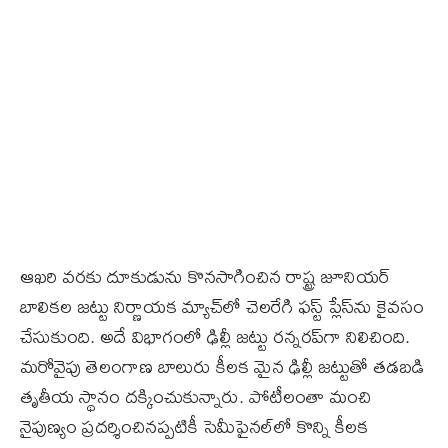
ఆఖరి వరకు దూకుడును కొనసాగించిన రాష్ట్ర జూనియర్‌
బాలికల జట్టు నిర్ణాయక మ్యాచ్‌లో చెలరేగి ఫస్ట్‌ ప్లేస్‌ను కైవసం
చేసుకుంది. అదే విభాగంలో ఢిల్లీ జట్టు రన్నరప్‌గా నిలిచింది.
మరోవైపు తెలంగాణ బాలురు కీలక మైన ఢిల్లీ జట్టుతో తడబడి
తృతీయ స్థానం దక్కించుకున్నారు. పోటీలంతా మంచి
నైపుణ్యం ప్రదర్శించినప్పటికీ సెమీఫైనల్‌లో కొన్ని కీలక