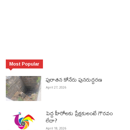
Most Popular
పురాత‌న కోనేరు పున‌రుద్ధ‌ర‌ణ
April 27, 2026
పెద్ద హీరోల‌కు ప్రేక్ష‌కులంటే గౌర‌వం
లేదా?
April 18, 2026