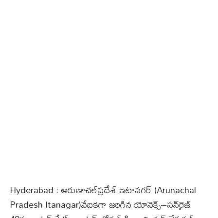
Hyderabad : అరుణాచల్‌ప్రదేశ్‌ ఇటానగర్‌ (Arunachal
Pradesh Itanagar)వేదికగా జరిగిన యోనెక్స్–సన్‌రైజ్‌