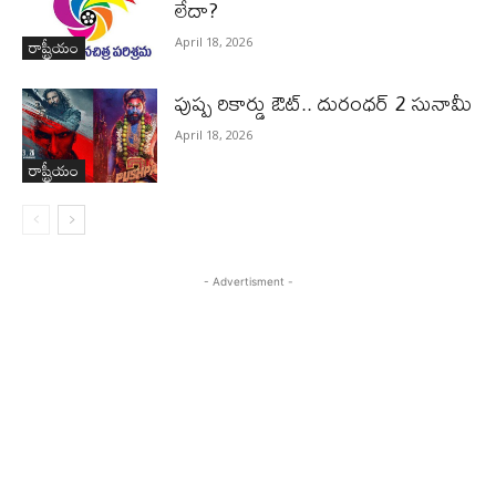
లేదా?
రాష్ట్రీయం
April 18, 2026
పుష్ప రికార్డు ఔట్‌.. దురంధ‌ర్ 2 సునామీ
April 18, 2026
రాష్ట్రీయం
- Advertisment -