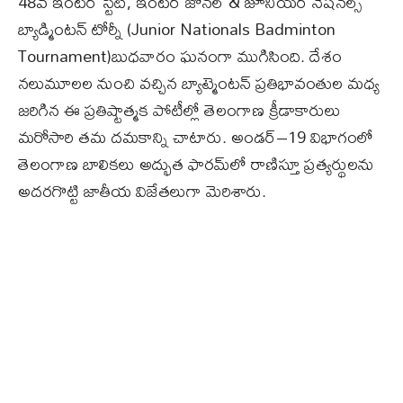
48వ ఇంటర్‌ స్టేట్‌, ఇంటర్‌ జోనల్‌ & జూనియర్‌ నేషనల్స్‌
బ్యాడ్మింటన్‌ టోర్నీ (Junior Nationals Badminton
Tournament)బుధవారం ఘనంగా ముగిసింది. దేశం
నలుమూలల నుంచి వచ్చిన బ్యాట్మెంటన్ ప్రతిభావంతుల మధ్య
జరిగిన ఈ ప్రతిష్టాత్మక పోటీల్లో తెలంగాణ క్రీడాకారులు
మరోసారి తమ దమకాన్ని చాటారు. అండర్–19 విభాగంలో
తెలంగాణ బాలికలు అద్భుత ఫారమ్‌లో రాణిస్తూ ప్రత్యర్థులను
అదరగొట్టి జాతీయ విజేతలుగా మెరిశారు.