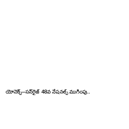
యోనెక్స్–సన్‌రైజ్‌ 48వ నేషనల్స్‌ ముగింపు..