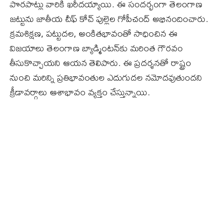
పొరపాట్లు వారికి ఖరీదయ్యాయి. ఈ సందర్భంగా తెలంగాణ
జట్టును జాతీయ చీఫ్‌ కోచ్‌ పుల్లెల గోపీచంద్ అభినందించారు.
క్రమశిక్షణ, పట్టుదల, అంకితభావంతో సాధించిన ఈ
విజయాలు తెలంగాణ బ్యాడ్మింటన్‌కు మరింత గౌరవం
తీసుకొచ్చాయని ఆయన తెలిపారు. ఈ ప్రదర్శనతో రాష్ట్రం
నుంచి మరిన్ని ప్రతిభావంతుల ఎదుగుదల నమోదవుతుందని
క్రీడావర్గాలు ఆశాభావం వ్యక్తం చేస్తున్నాయి.