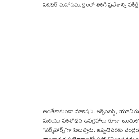
పసిఫిక్ మహాసముద్రంలో తిరిగి ప్రవేశాన్ని పర
అంతేకాకుండా మారిషస్, లక్సెంబర్గ్, యూఏఈ,
మరియు పరిశోధన ఉపగ్రహాలు కూడా ఇందులో భా
“వర్క్‌హార్స్”గా పిలుస్తారు. ఇప్పటివరకు చంద్