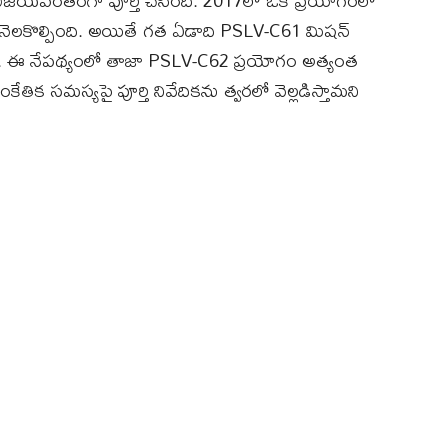
 విజయవంతంగా పూర్తి చేసింది. 2017లో ఒకే ప్రయోగంలో
ు నెలకొల్పింది. అయితే గత ఏడాది PSLV-C61 మిషన్
ి. ఈ నేపథ్యంలో తాజా PSLV-C62 ప్రయోగం అత్యంత
తిక సమస్యపై పూర్తి నివేదికను త్వరలో వెల్లడిస్తామని