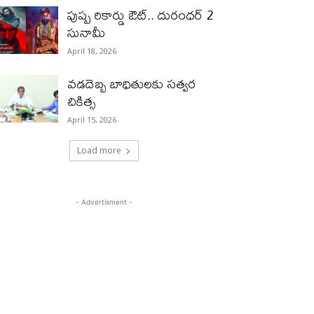
పుష్ప రికార్డు ఔట్‌.. దురంధ‌ర్ 2
సునామీ
April 18, 2026
వడదెబ్బ బాధితులకు సత్వర
చికిత్స
April 15, 2026
Load more
- Advertisment -