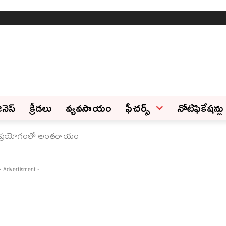
ినెస్‌
క్రీడలు
వ్యవసాయం
ఫీచ‌ర్స్ ‌
నోటిఫికేషన్లు
కెట్‌ ప్రయోగంలో అంతరాయం
- Advertisment -