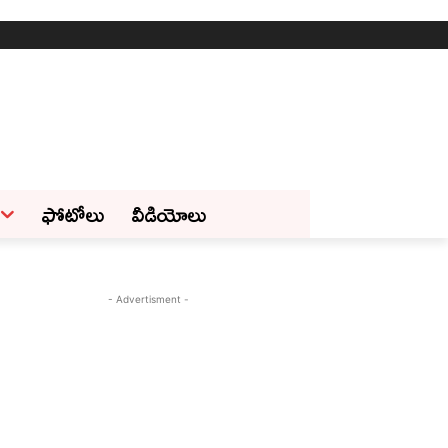
ఫోటోలు
వీడియోలు
- Advertisment -