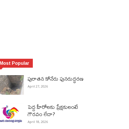
Most Popular
పురాత‌న కోనేరు పున‌రుద్ధ‌ర‌ణ
April 27, 2026
పెద్ద హీరోల‌కు ప్రేక్ష‌కులంటే
గౌర‌వం లేదా?
April 18, 2026