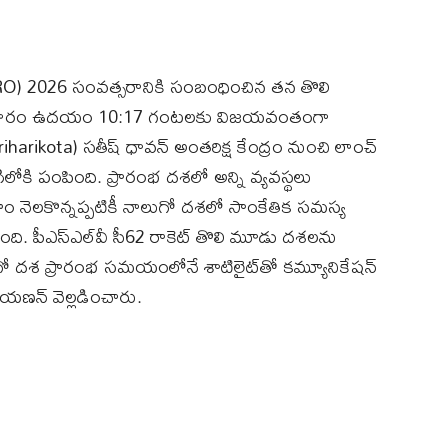
SRO) 2026 సంవత్సరానికి సంబంధించిన తన తొలి
 సోమవారం ఉదయం 10:17 గంటలకు విజయవంతంగా
(Sriharikota) సతీష్ ధావన్ అంతరిక్ష కేంద్రం నుంచి లాంచ్
ింగిలోకి పంపింది. ప్రారంభ దశలో అన్ని వ్యవస్థలు
ాహం నెలకొన్నప్పటికీ నాలుగో దశలో సాంకేతిక సమస్య
ి. పీఎస్‌ఎల్‌వీ సీ62 రాకెట్ తొలి మూడు దశలను
గో దశ ప్రారంభ సమయంలోనే శాటిలైట్‌తో కమ్యూనికేషన్
రాయణన్ వెల్లడించారు.