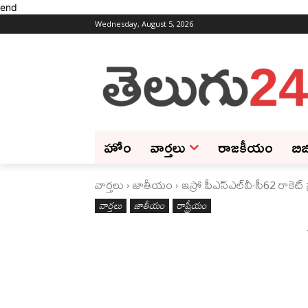
end
Wednesday, August 5, 2026
హోం
వార్తలు
రాజకీయం
బిజ
వార్తలు
జాతీయం
ఇస్రో పీఎస్‌ఎల్‌వీ-సీ62 రా
వార్తలు
జాతీయం
రాష్ట్రీయం