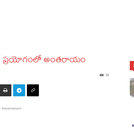
ాకెట్‌ ప్రయోగంలో అంతరాయం
19
- Advertisment -