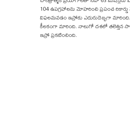
చారిత్రాత్మక ప్రయోగాలతో సహా 63 మిషన్లను
104 ఉపగ్రహాలను మోహరించి ప్రపంచ రికార్డ
విఫలమవడం ఇస్రోకు ఎదురుదెబ్బగా మారింద
కీలకంగా మారింది. నాలుగో దశలో తలెత్తిన సాంకే
ఇస్రో ప్రకటించింది.