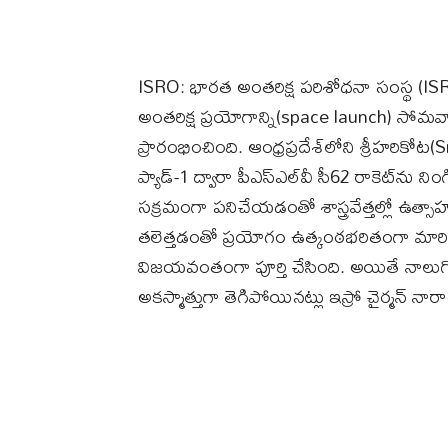
ISRO: భారత అంతరిక్ష పరిశోధనా సంస్థ (I
అంతరిక్ష ప్రయోగాన్ని(space launch)
ప్రారంభించింది. ఆంధ్రప్రదేశ్‌లోని శ్రీహరికోట
ప్యాడ్-1 ద్వారా పీఎస్‌ఎల్‌వీ సీ62 రాకెట్‌ను న
సక్రమంగా పనిచేయడంతో శాస్త్రవేత్తల్లో ఉత్స
తలెత్తడంతో ప్రయోగం ఉత్కంఠభరితంగా మారింద
విజయవంతంగా పూర్తి చేసింది. అయితే నాలు
అకస్మాత్తుగా తెగిపోయినట్లు ఇస్రో చైర్మన్ నా