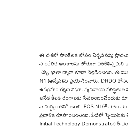
ఈ దశలో సాంకేతిక లోపం ఏర్పడినట్లు ప్రాథమికం
సాంకేతిక అంశాలను లోతుగా పరిశీలిస్తామని ఇస
‘ఎక్స్’ ఖాతా ద్వారా కూడా వెల్లడించింది. ఈ
N1 (అన్వేష)ను ప్రయోగించారు. DRDO కోసం అభి
ఉపగ్రహం రక్షణ నిఘా, వ్యవసాయ పరిస్థితుల వి
అనేక కీలక రంగాలకు సేవలందించేందుకు రూపొ
సామర్థ్యం కలిగి ఉంది. EOS-N1తో పాటు మొత్
ప్రణాళిక రూపొందించింది. వీటిలో స్పెయిన్‌కు చ
Initial Technology Demonstrator) రీ-ఎంట్రీ 