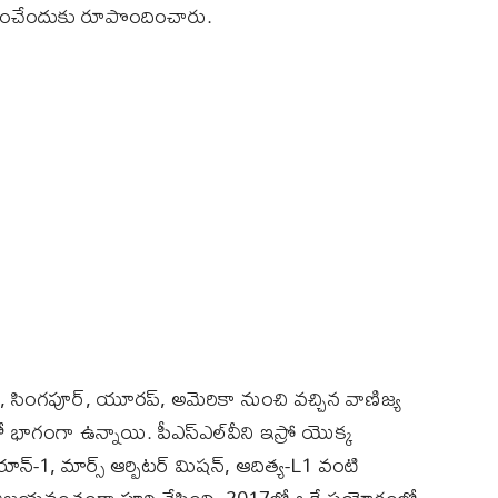
ీక్షించేందుకు రూపొందించారు.
 సింగపూర్, యూరప్, అమెరికా నుంచి వచ్చిన వాణిజ్య
గంగా ఉన్నాయి. పీఎస్‌ఎల్‌వీని ఇస్రో యొక్క
రయాన్-1, మార్స్ ఆర్బిటర్ మిషన్, ఆదిత్య-L1 వంటి