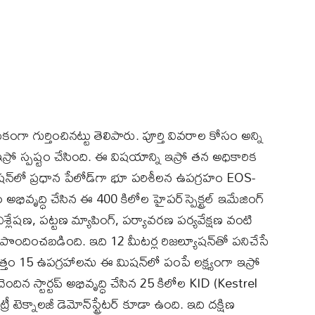
గా గుర్తించినట్టు తెలిపారు. పూర్తి వివరాల కోసం అన్ని
్రో స్పష్టం చేసింది. ఈ విషయాన్ని ఇస్రో తన అధికారిక
 మిషన్‌లో ప్రధాన పేలోడ్‌గా భూ పరిశీలన ఉపగ్రహం EOS-
వృద్ధి చేసిన ఈ 400 కిలోల హైపర్‌స్పెక్ట్రల్ ఇమేజింగ్
శ్లేషణ, పట్టణ మ్యాపింగ్, పర్యావరణ పర్యవేక్షణ వంటి
ందించబడింది. ఇది 12 మీటర్ల రిజల్యూషన్‌తో పనిచేసే
తం 15 ఉపగ్రహాలను ఈ మిషన్‌లో పంపే లక్ష్యంగా ఇస్రో
ెందిన స్టార్టప్ అభివృద్ధి చేసిన 25 కిలోల KID (Kestrel
టెక్నాలజీ డెమోన్‌స్ట్రేటర్ కూడా ఉంది. ఇది దక్షిణ