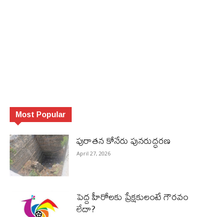
Most Popular
పురాత‌న కోనేరు పున‌రుద్ధ‌ర‌ణ
April 27, 2026
పెద్ద హీరోల‌కు ప్రేక్ష‌కులంటే గౌర‌వం
లేదా?