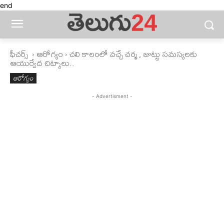
end
ఫీచ‌ర్స్ ‌
ఆరోగ్యం
చలి కాలంలో వచ్చే చర్మ , జుట్టు సమస్యలకు
ఆయుర్వేద చిట్కాలు..
ఆరోగ్యం
- Advertisment -