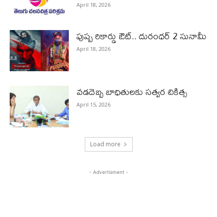
April 18, 2026
పుష్ప రికార్డు ఔట్‌.. దురంధ‌ర్ 2 సునామీ
April 18, 2026
వడదెబ్బ బాధితులకు సత్వర చికిత్స
April 15, 2026
Load more
- Advertisment -