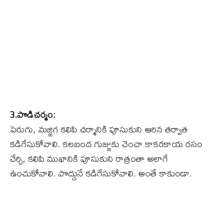
3.పొడిచర్మం:
పెరుగు, మజ్జిగ కలిపి చర్మానికి పూసుకుని ఆరిన తర్వాత
కడిగేసుకోవాలి. కలబంద గుజ్జుకు చెంచా కాకరకాయ రసం
చేర్చి, కలిపి ముఖానికి పూసుకుని రాత్రంతా అలాగే
ఉంచుకోవాలి. పొద్దునే కడిగేసుకోవాలి. అంతే కాకుండా.