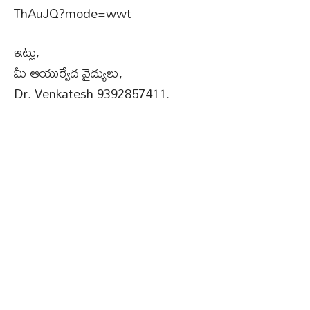
ThAuJQ?mode=wwt
ఇట్లు,
మీ ఆయుర్వేద వైద్యులు,
Dr. Venkatesh 9392857411.