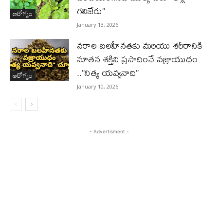
గలిజేరు”
ఆరోగ్యం
January 13, 2026
నరాల బలహీనతకు మరియు శరీరానికి
నూతన శక్తిని ప్రసాదించే వజ్రాయుధం
..”నిత్య యవ్వనాది”
ఆరోగ్యం
January 10, 2026
- Advertisment -