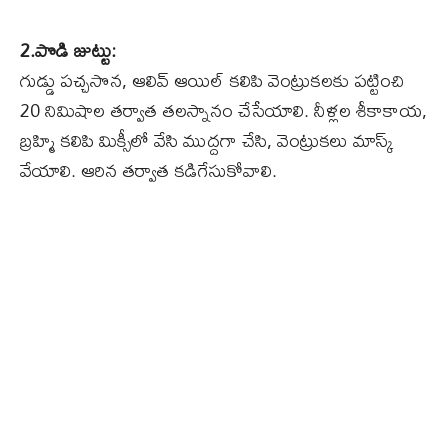
2.పొడి జుట్టు:
గుడ్డు పచ్చసొన, ఆలివ్‌ ఆయిల్‌ కలిపి వెంట్రుకలకు పట్టించి
20 నిమిషాల తర్వాత తలస్నానం చేసేయాలి. నీళ్లల శీకాకాయ,
బ్రహ్మి కలిపి మిక్సీలో వేసి ముద్దగా చేసి, వెంట్రుకలు మాస్క్‌
వేయాలి. ఆరిన తర్వాత కడిగేసుకోవాలి.