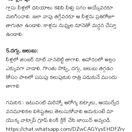
గ్లాసు నీళ్లలో ధనియాలు కలిపి నీళ్లు సగం అయ్యేవరకూ
మరిగించాలి. ఇలా వాపు తగ్గేవరకూ ఆ నీళ్లను ప్రతిరోజూ
తాగుతూ ఉండాలి. కాళ్లను నువ్వుల నూనెతో మర్దన చేస్తూ
ఉండాలి.
5.దగ్గు, జలుబు:
నీళ్లలో జింజర్‌ రూట్‌ నానబెట్టి తాగాలి. ఆహారంలో అల్లం
ఎక్కువగా వాడాలి. గొంతు నొప్పి, దగ్గు, జలుబు తగ్గడం
కోసం పాలలో పసుపు కలుపుకుని రాత్రి పడుకునే ముందు
తాగాలి
గమనిక:- ఇటువంటి మరెన్నో ఆరోగ్య చిట్కాలు, ఆయుర్వేద
వనమూలికల విశిష్టతలు తెలుసుకోవాలి అనుకుంటే మా
యొక్క వాట్సాప్ గ్రూప్ లింక్ క్లిక్ చేసి జాయిన్ అవ్వండి.
https://chat.whatsapp.com/DZwCAGYysEHDFZrv