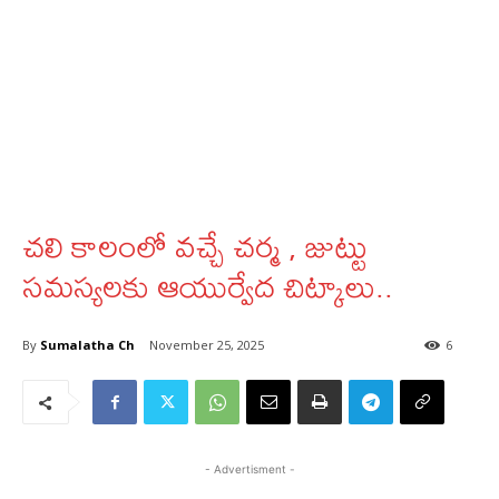
చలి కాలంలో వచ్చే చర్మ , జుట్టు
సమస్యలకు ఆయుర్వేద చిట్కాలు..
By
Sumalatha Ch
November 25, 2025
6
- Advertisment -