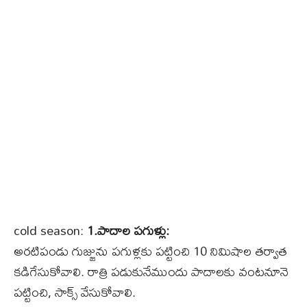
cold season:
1.పాదాల పగుళ్లు:
అరటిపండు గుజ్జును పగుళ్లకు పట్టించి 10 నిమిషాల తర్వాత
కడిగేసుకోవాలి. రాత్రి పడుకునేముందు పాదాలకు వంటనూనె
పట్టించి, సాక్స్‌ వేసుకోవాలి.