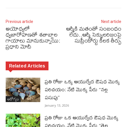
Previous article
Next article
అయోధ్యలో
ఆర్మీకి మతంతో సంబంధం
ధ్వజారోహణతో శతాబ్దాల
లేదు..ఆర్మీ సెక్యులరిజంపై
గాయాలు మానుకున్నాయి:
సుప్రీంకోర్టు కీలక తీర్పు
ప్రధాని మోదీ
Related Articles
ప్రతి రోజు ఒక్క ఆయుర్వేద ఔషధ మొక్క
పరిచయం: నేటి మొక్క పేరు “నల్ల
పసుపు”
ఆరోగ్యం
January 13, 2026
ప్రతి రోజు ఒక ఆయుర్వేద ఔషధ మొక్క
పరిచయం..నేటి మొక్క పేరు “తెల్ల