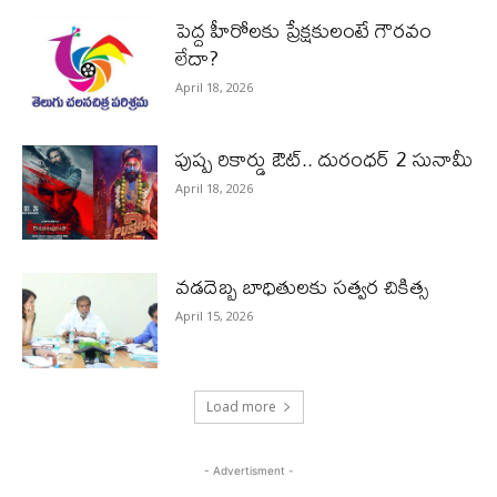
పెద్ద హీరోల‌కు ప్రేక్ష‌కులంటే గౌర‌వం
లేదా?
April 18, 2026
పుష్ప రికార్డు ఔట్‌.. దురంధ‌ర్ 2 సునామీ
April 18, 2026
వడదెబ్బ బాధితులకు సత్వర చికిత్స
April 15, 2026
Load more
- Advertisment -