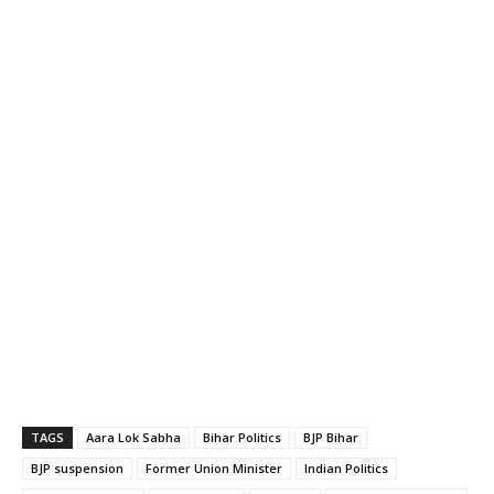
TAGS
Aara Lok Sabha
Bihar Politics
BJP Bihar
BJP suspension
Former Union Minister
Indian Politics