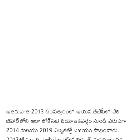
ఆతరువాత 2013 సంవత్సరంలో ఆయన బీజేపీలో చేరి,
బీహార్‌లోని ఆరా లోక్‌సభ నియోజకవర్గం నుండి వరుసగా
2014 మరియు 2019 ఎన్నికల్లో విజయం సాధించారు.
2017లో ప్రధాని మోదీ కేబినెట్‌లో విద్యుత్, పునరుత్పాదక