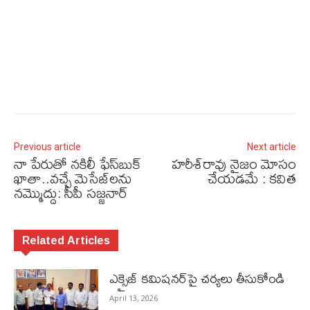
Previous article
Next article
నా పేరుతో నకిలీ ఫేస్‌బుక్
హరీశ్‌రావు నైజం మోసం
ఖాతా..వచ్చే మెసేజ్‌లను
చేయడమే : కవిత
నమ్మొద్దు: సీపీ సజ్జనార్‌
Related Articles
ఎక్సైజ్ క‌మిష‌న‌ర్‌పై చ‌ర్య‌లు తీసుకోండి
April 13, 2026