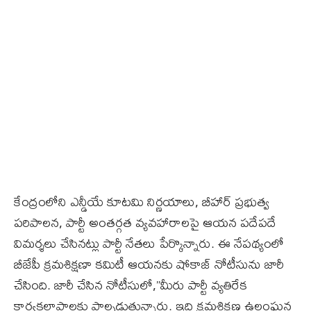
కేంద్రంలోని ఎన్డీయే కూటమి నిర్ణయాలు, బీహార్ ప్రభుత్వ
పరిపాలన, పార్టీ అంతర్గత వ్యవహారాలపై ఆయన పదేపదే
విమర్శలు చేసినట్లు పార్టీ నేతలు పేర్కొన్నారు. ఈ నేపథ్యంలో
బీజేపీ క్రమశిక్షణా కమిటీ ఆయనకు షోకాజ్ నోటీసును జారీ
చేసింది. జారీ చేసిన నోటీసులో,”మీరు పార్టీ వ్యతిరేక
కార్యకలాపాలకు పాల్పడుతున్నారు. ఇది క్రమశిక్షణ ఉల్లంఘన