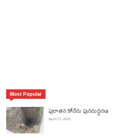
Most Popular
పురాత‌న కోనేరు పున‌రుద్ధ‌ర‌ణ
April 27, 2026