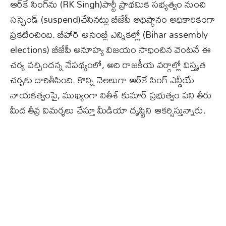
ఆర్‌కే సింగ్‌ను (RK Singh)పార్టీ ప్రాథమిక సభ్యత్వం నుంచి
సస్పెండ్ (suspend)చేసినట్లు బీజేపీ అధిష్ఠానం అధికారికంగా
ప్రకటించింది. బీహార్ అసెంబ్లీ ఎన్నికల్లో (Bihar assembly
elections) బీజేపీ అనూహ్య విజయం సాధించిన వెంటనే ఈ
చర్య వచ్చిందన్న నేపథ్యంలో, అది రాజకీయ వర్గాల్లో విస్తృత
చర్చకు దారితీసింది. కొన్ని నెలలుగా ఆర్‌కే సింగ్ ఎన్డీయే
నాయకత్వంపై, ముఖ్యంగా నితీశ్ కుమార్ ప్రభుత్వం పని తీరు
మీద తీవ్ర విమర్శలు చేస్తూ మీడియా దృష్టిని ఆకర్షిస్తున్నారు.