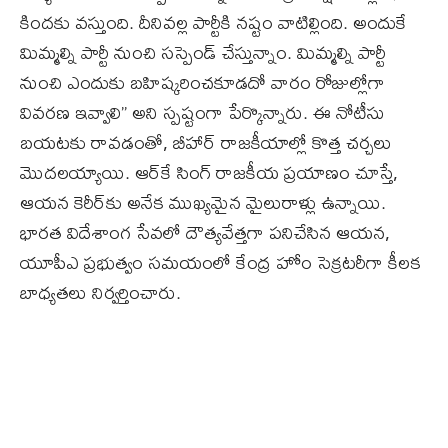
కిందకు వస్తుంది. దీనివల్ల పార్టీకి నష్టం వాటిల్లింది. అందుకే
మిమ్మల్ని పార్టీ నుంచి సస్పెండ్ చేస్తున్నాం. మిమ్మల్ని పార్టీ
నుంచి ఎందుకు బహిష్కరించకూడదో వారం రోజుల్లోగా
వివరణ ఇవ్వాలి” అని స్పష్టంగా పేర్కొన్నారు. ఈ నోటీసు
బయటకు రావడంతో, బీహార్ రాజకీయాల్లో కొత్త చర్చలు
మొదలయ్యాయి. ఆర్‌కే సింగ్‌ రాజకీయ ప్రయాణం చూస్తే,
ఆయన కెరీర్‌కు అనేక ముఖ్యమైన మైలురాళ్లు ఉన్నాయి.
భారత విదేశాంగ సేవలో దౌత్యవేత్తగా పనిచేసిన ఆయన,
యూపీఎ ప్రభుత్వం సమయంలో కేంద్ర హోం సెక్రటరీగా కీలక
బాధ్యతలు నిర్వర్తించారు.