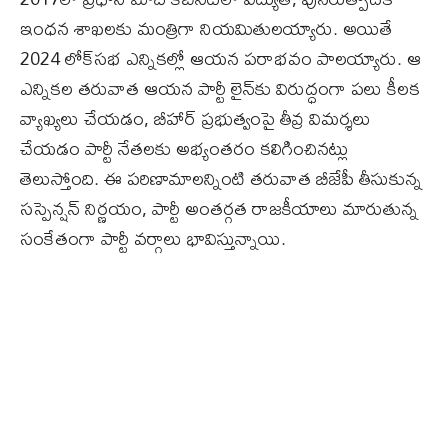
ఇంధన శాఖలకు మంత్రిగా నియమితులయ్యారు. అయితే
2024 లోక్‌సభ ఎన్నికల్లో ఆయన పరాభవం పాలయ్యారు. ఆ
ఎన్నికల తరువాత ఆయన పార్టీ లైన్‌కు విరుద్ధంగా పలు కీలక
వ్యాఖ్యలు చేయడం, బీహార్ ప్రభుత్వంపై తీవ్ర విమర్శలు
చేయడం పార్టీ నేతలకు అభ్యంతరం కలిగించినట్లు
తెలుస్తోంది. ఈ పరిణామాలన్నింటి తరువాత బీజేపీ తీసుకున్న
సస్పెన్షన్ నిర్ణయం, పార్టీ అంతర్గత రాజకీయాలు మారుతున్న
సంకేతంగా పార్టీ వర్గాలు భావిస్తున్నాయి.