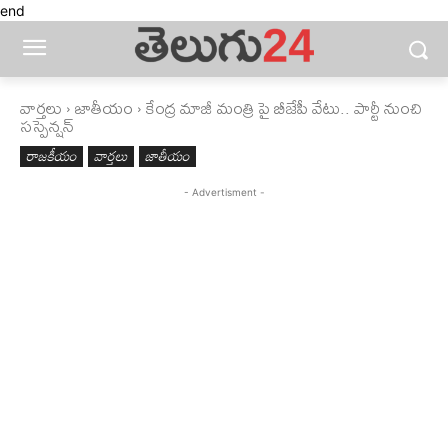
end
వార్తలు
జాతీయం
కేంద్ర మాజీ మంత్రి పై బీజేపీ వేటు.. పార్టీ నుంచి
సస్పెన్షన్
రాజకీయం
వార్తలు
జాతీయం
- Advertisment -