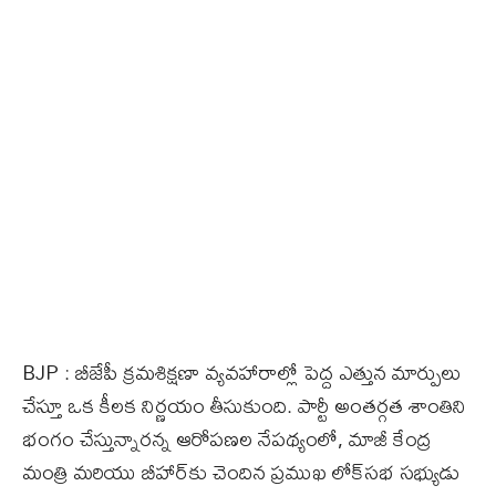
BJP : బీజేపీ క్రమశిక్షణా వ్యవహారాల్లో పెద్ద ఎత్తున మార్పులు
చేస్తూ ఒక కీలక నిర్ణయం తీసుకుంది. పార్టీ అంతర్గత శాంతిని
భంగం చేస్తున్నారన్న ఆరోపణల నేపథ్యంలో, మాజీ కేంద్ర
మంత్రి మరియు బీహార్‌కు చెందిన ప్రముఖ లోక్‌సభ సభ్యుడు