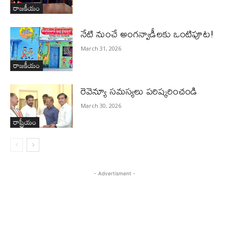
రాజకీయం
నేటి నుంచే అంగన్వాడీల‌కు ఒంటిపూట!
March 31, 2026
రాజకీయం
రెవెన్యూ సమస్యలు ప‌రిష్క‌రించండి
March 30, 2026
రాష్ట్రీయం
- Advertisment -