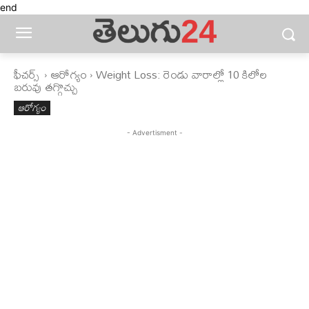
end
ఫీచ‌ర్స్ ‌
ఆరోగ్యం
Weight Loss: రెండు వారాల్లో 10 కిలోల
బరువు తగ్గొచ్చు
ఆరోగ్యం
- Advertisment -