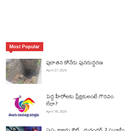
Most Popular
పురాత‌న కోనేరు పున‌రుద్ధ‌ర‌ణ
April 27, 2026
పెద్ద హీరోల‌కు ప్రేక్ష‌కులంటే గౌర‌వం
లేదా?
April 18, 2026
పుష్ప రికార్డు ఔట్‌.. దురంధ‌ర్ 2 సునామీ