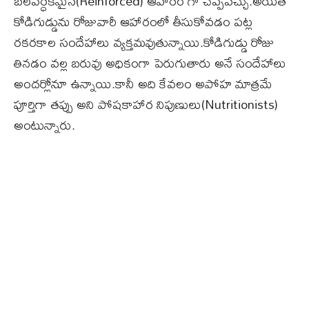
బలవర్ధకమైన(Reinforced) ఆహారం గా చెప్పవచ్చు.అయితే
కోడిగుడ్డును రోజువారీ ఆహారంలో తీసుకోవడం పట్ల
రకరకాల సందేహాలు వ్యక్తమవుతున్నాయి.కోడిగుడ్డు రోజు
తినడం వల్ల బరువు అధికంగా పెరుగుతారు అనే సందేహాలు
అందర్లోనూ ఉన్నాయి.కానీ అది కేవలం అపోహ మాత్రమే
పూర్తిగా తప్పు అని పోషకాహార నిపుణులు(Nutritionists)
అంటున్నారు.