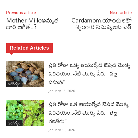
Previous article
Next article
Mother Milk:అమృత
Cardamom:యాల‌కుల‌తో
ధార ఆగితే..?
శృంగార స‌మ‌స్య‌ల‌కు చెక్‌
Related Articles
ప్రతి రోజు ఒక్క ఆయుర్వేద ఔషధ మొక్క
పరిచయం: నేటి మొక్క పేరు “నల్ల
పసుపు”
ఆరోగ్యం
January 13, 2026
ప్రతి రోజు ఒక ఆయుర్వేద ఔషధ మొక్క
పరిచయం..నేటి మొక్క పేరు “తెల్ల
గలిజేరు”
ఆరోగ్యం
January 13, 2026