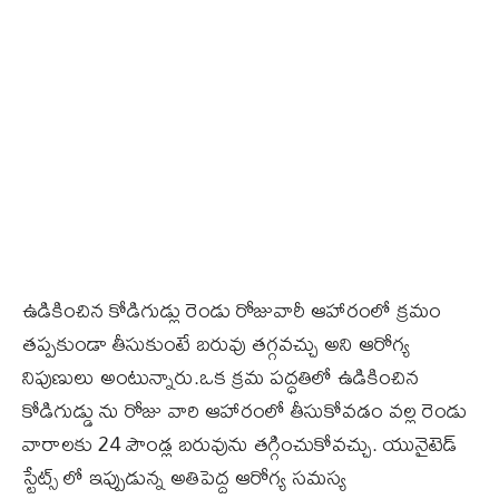
ఉడికించిన కోడిగుడ్లు రెండు రోజువారీ ఆహారంలో క్రమం
తప్పకుండా తీసుకుంటే బరువు తగ్గవచ్చు అని ఆరోగ్య
నిపుణులు అంటున్నారు.ఒక క్రమ పద్ధతిలో ఉడికించిన
కోడిగుడ్డు ను రోజు వారి ఆహారంలో తీసుకోవడం వల్ల రెండు
వారాలకు 24 పౌండ్ల బరువును తగ్గించుకోవచ్చు. యునైటెడ్
స్టేట్స్ లో ఇప్పుడున్న అతిపెద్ద ఆరోగ్య సమస్య