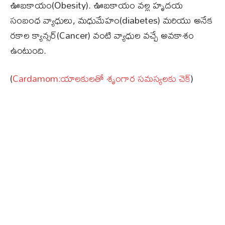
ఊబకాయం(Obesity). ఊబకాయం వల్ల హృదయ
సంబంధ వ్యాధులు, మధుమేహం(diabetes) మరియు అనేక
రకాల క్యాన్సర్(Cancer) వంటి వ్యాధుల వచ్చే అవకాశం
ఉంటుంది.
(
Cardamom:యాల‌కుల‌తో శృంగార స‌మ‌స్య‌ల‌కు చెక్‌
)