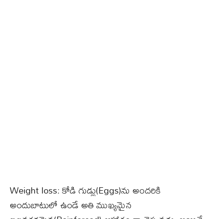
Weight loss: కోడి గుడ్లు(Eggs)ను అందరికి
అందుబాటులో ఉండే అతి ముఖ్యమైన