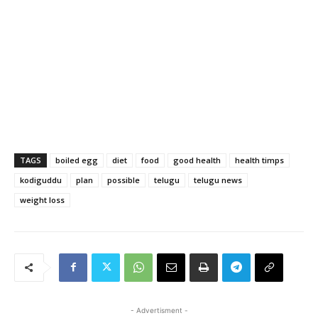
TAGS
boiled egg
diet
food
good health
health timps
kodiguddu
plan
possible
telugu
telugu news
weight loss
- Advertisment -