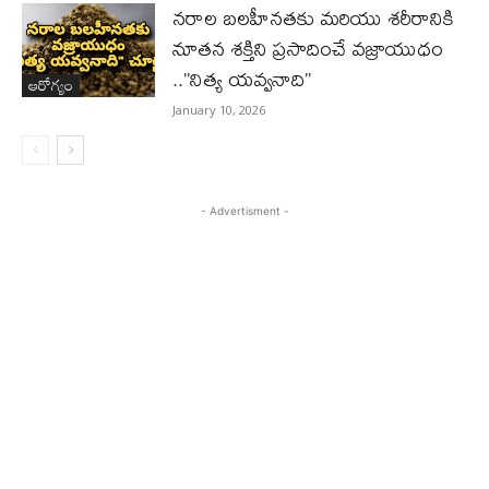
నరాల బలహీనతకు మరియు శరీరానికి
నూతన శక్తిని ప్రసాదించే వజ్రాయుధం
..”నిత్య యవ్వనాది”
ఆరోగ్యం
January 10, 2026
- Advertisment -