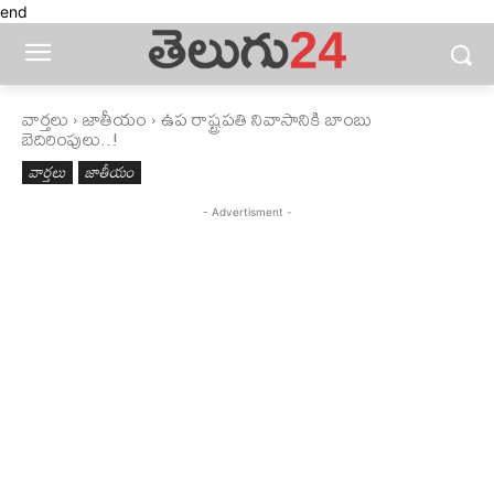
end
వార్తలు
జాతీయం
ఉప రాష్ట్రపతి నివాసానికి బాంబు
బెదిరింపులు..!
వార్తలు
జాతీయం
- Advertisment -