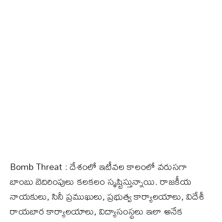
Bomb Threat : దేశంలో ఇటీవల కాలంలో వరుసగా
బాంబు బెదిరింపులు కలకలం సృష్టిస్తున్నాయి. రాజకీయ
నాయకులు, సినీ ప్రముఖులు, ప్రభుత్వ కార్యాలయాలు, విదేశీ
రాయబార కార్యాలయాలు, విద్యాసంస్థలు ఇలా అనేక