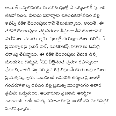
అయితే ఇప్పటివరకు ఈ బెదిరింపుల్లో ఏ ఒక్కదానికీ పునాది
లేకపోవడం, పేలుడు పదార్థాలు లభించకపోవడం వల్ల
ఇవన్నీ నకిలీ బెదిరింపులుగానే తేలుతున్నాయి. అయితే, ఈ
తరహా బెదిరింపులు చట్టపరంగా తీవ్రంగా తీసుకుంటామని
పోలీసులు చెబుతున్నారు. ప్రజల్లో భయభ్రాంతులు కలిగించే
ప్రయత్నాలపై సైబర్ సెల్‌, ఇంటెలిజెన్స్ విభాగాలు సమగ్ర
దర్యాప్తు చేపట్టాయి. ఈ నకిలీ బెదిరింపులు వెనుక ఉన్న
దుండగుల గుట్టును ככל వీలైనంత త్వరగా రహస్యంగా
ఛేదించి, వారికి చట్టపరమైన శిక్ష విధించేందుకు అధికారులు
ప్రయత్నిస్తున్నారు. ఇటువంటి అనుచిత చర్యలు ప్రజలలో
గందరగోళాన్ని రేపడం వల్ల ప్రభుత్వ యంత్రాంగం అపార
శ్రమను ఒడ్డుతుంది. అధికారులు ప్రజలను అలర్ట్‌గా
ఉండాలని, కానీ అసత్య సమాచారంపై ఆందోళన చెందవద్దని
సూచిస్తున్నారు.