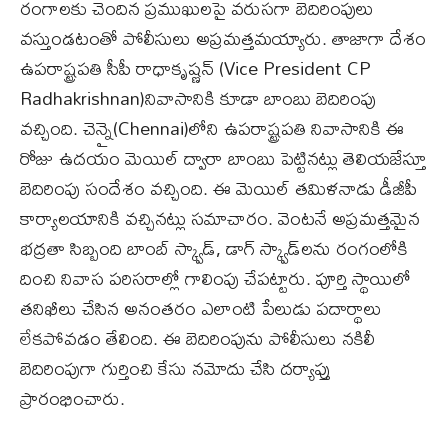
రంగాలకు చెందిన ప్రముఖులపై వరుసగా బెదిరింపులు
వస్తుండటంతో పోలీసులు అప్రమత్తమయ్యారు. తాజాగా దేశం
ఉపరాష్ట్రపతి సీపీ రాధాకృష్ణన్ (Vice President CP
Radhakrishnan)నివాసానికి కూడా బాంబు బెదిరింపు
వచ్చింది. చెన్నై(Chennai)లోని ఉపరాష్ట్రపతి నివాసానికి ఈ
రోజు ఉదయం మెయిల్ ద్వారా బాంబు పెట్టినట్లు తెలియజేస్తూ
బెదిరింపు సందేశం వచ్చింది. ఈ మెయిల్ తమిళనాడు డీజీపీ
కార్యాలయానికి వచ్చినట్లు సమాచారం. వెంటనే అప్రమత్తమైన
భద్రతా సిబ్బంది బాంబ్ స్క్వాడ్‌, డాగ్ స్క్వాడ్‌లను రంగంలోకి
దించి నివాస పరిసరాల్లో గాలింపు చేపట్టారు. పూర్తి స్థాయిలో
తనిఖీలు చేసిన అనంతరం ఎలాంటి పేలుడు పదార్థాలు
లేకపోవడం తేలింది. ఈ బెదిరింపును పోలీసులు నకిలీ
బెదిరింపుగా గుర్తించి కేసు నమోదు చేసి దర్యాప్తు
ప్రారంభించారు.