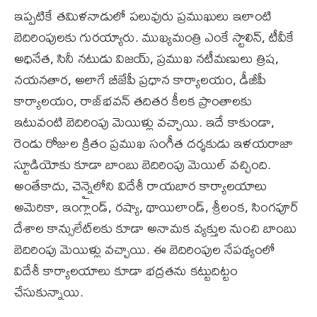
ఇప్పటికే తమిళనాడులో పలువురు ప్రముఖులు ఇలాంటి
బెదిరింపులకు గురయ్యారు. ముఖ్యమంత్రి ఎంకే స్టాలిన్‌, టీవీకే
అధినేత, సినీ నటుడు విజయ్‌, ప్రముఖ నటీమణులు త్రిష,
నయనతార, అలాగే బీజేపీ ప్రధాన కార్యాలయం, డీజీపీ
కార్యాలయం, రాజ్‌భవన్ తదితర కీలక ప్రాంతాలకు
ఇటువంటి బెదిరింపు మెయిళ్లు వచ్చాయి. ఇదే కాకుండా,
రెండు రోజుల క్రితం ప్రముఖ సంగీత దర్శకుడు ఇళయరాజా
స్టూడియోకు కూడా బాంబు బెదిరింపు మెయిల్ వచ్చింది.
అంతేకాదు, చెన్నైలోని విదేశీ రాయబార కార్యాలయాలు
అమెరికా, ఇంగ్లాండ్, రష్యా, థాయిలాండ్, శ్రీలంక, సింగపూర్
దేశాల కాన్సులేట్‌లకు కూడా అనామక వ్యక్తుల నుంచి బాంబు
బెదిరింపు మెయిళ్లు వచ్చాయి. ఈ బెదిరింపుల నేపథ్యంలో
విదేశీ కార్యాలయాలు కూడా భద్రతను కట్టుదిట్టం
చేసుకున్నాయి.