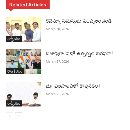
Related Articles
రెవెన్యూ సమస్యలు ప‌రిష్క‌రించండి
March 30, 2026
రాష్ట్రీయం
స‌జావుగా పెట్రో ఉత్ప‌త్తుల స‌ర‌ఫ‌రా!
March 27, 2026
రాజకీయం
భూ ప‌రిపాల‌న‌లో కొత్తశ‌కం!
March 26, 2026
రాష్ట్రీయం