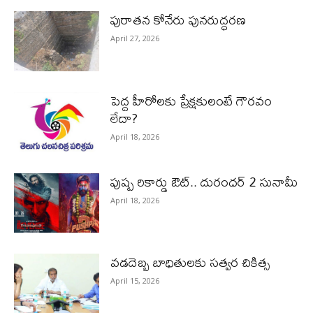
పురాత‌న కోనేరు పున‌రుద్ధ‌ర‌ణ
April 27, 2026
పెద్ద హీరోల‌కు ప్రేక్ష‌కులంటే గౌర‌వం
లేదా?
April 18, 2026
పుష్ప రికార్డు ఔట్‌.. దురంధ‌ర్ 2 సునామీ
April 18, 2026
వడదెబ్బ బాధితులకు సత్వర చికిత్స
April 15, 2026