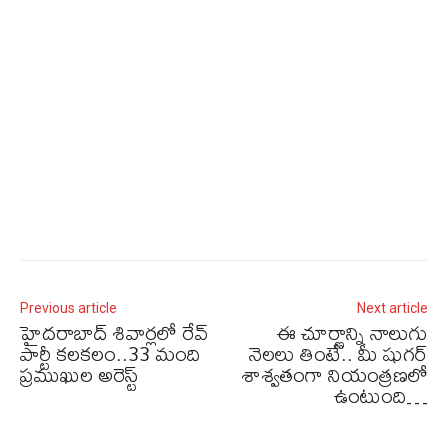
Previous article
Next article
హైదరాబాద్ శివార్లలో రేవ్‌
ఈ చూర్ణాన్ని నాలుగు
పార్టీ కలకలం..33 మంది
నెలలు తింటే.. మీ షుగర్
ప్రముఖుల అరెస్ట్
శాశ్వతంగా నియంత్రణలో
ఉంటుంది…