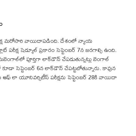
ణం
పరీక్ష మరోసారి వాయిదాపడింది. దేశంలో న్యాయ
ాట్‌ పరీక్ష షెడ్యూల్‌ ప్రకారం సెప్టెంబర్‌ 7న జరగాల్సి ఉంది.
బెంగాల్‌లో పూర్తిగా లాక్‌డౌన్‌ చేపడుతున్నట్లు బెంగాల్‌
 కూడా సెప్టెంబర్‌ 6న లాక్‌డౌన్‌ చేపట్టబోతున్నారు. కావున
 ఆఫ్‌ లా యూనివర్సిటీస్‌ పరీక్షను సెప్టెంబర్‌ 28కి వాయిదా