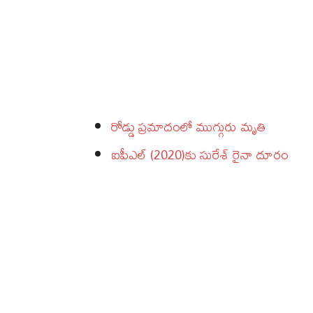
రోడ్డు ప్రమాదంలో ముగ్గురు మృతి
ఐపీఎల్ (2020)‌కు సురేశ్‌ రైనా దూరం