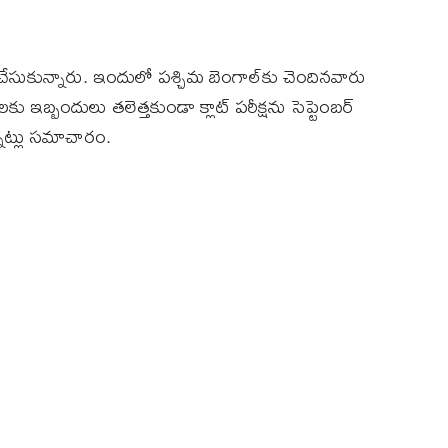
 చేసుకున్నారు. ఇందులో పశ్చిమ బెంగాల్‌కు చెందినవారు
 ఇబ్బందులు తలెత్తకుండా క్లాట్‌ పరీక్షను సెప్టెంబర్‌
న్నట్లు సమాచారం.