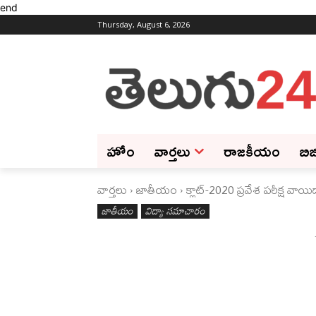
end
Thursday, August 6, 2026
హోం
వార్తలు
రాజకీయం
బిజ
వార్తలు
జాతీయం
క్లాట్‌-2020 ప్రవేశ పరీక్ష వాయి
జాతీయం
విద్యా సమాచారం