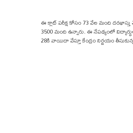
ఈ క్లాట్‌ పరీక్ష కోసం 73 వేల మంది దరఖాస్తు
3500 మంది ఉన్నారు. ఈ నేపథ్యంలో విద్యార్థులకు
28కి వాయిదా వేస్తూ కేంద్రం నిర్ణయం తీసుకు