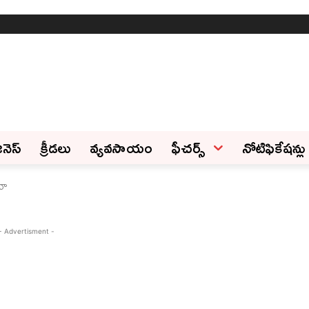
ినెస్‌
క్రీడలు
వ్యవసాయం
ఫీచ‌ర్స్ ‌
నోటిఫికేషన్లు
దా
- Advertisment -