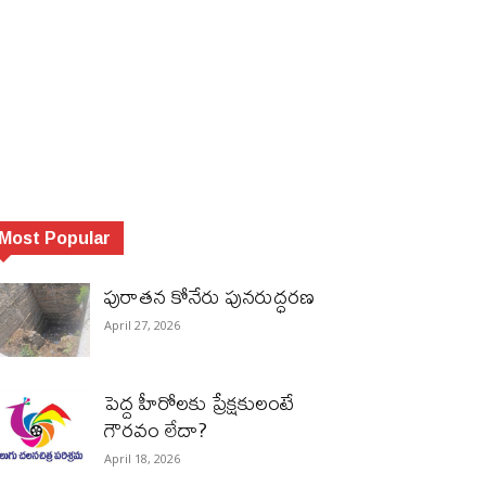
Most Popular
పురాత‌న కోనేరు పున‌రుద్ధ‌ర‌ణ
April 27, 2026
పెద్ద హీరోల‌కు ప్రేక్ష‌కులంటే
గౌర‌వం లేదా?
April 18, 2026