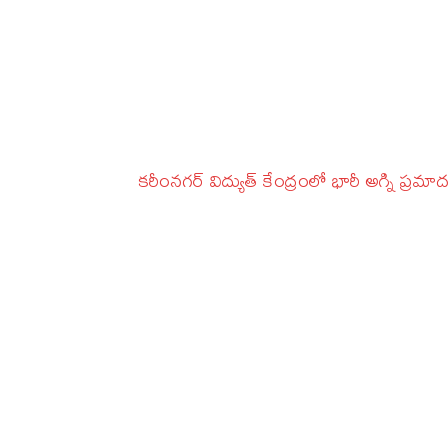
కరీంనగర్‌ విద్యుత్‌ కేంద్రంలో భారీ అగ్ని ప్రమా