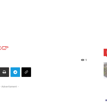
యిదా
9
- Advertisment -