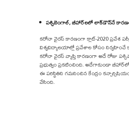
పశ్చిబెంగాల్‌, బీహార్‌లలో లాక్‌డౌన్‌నే కార
కరోనా వైరస్‌ కారణంగా క్లాట్‌-2020 ప్రవేశ 
విశ్వవిద్యాలయాల్లో ప్రవేశాల కోసం నిర్వహించే క్ల
కరోనా వైరస్‌ వ్యాప్తి కారణంగా అదే రోజు పశ్చిమ
ప్రభుత్వం ప్రకటించింది. అదేగాకుండా బీహార్‌లో
ఈ పరిస్థితిని గమనించిన కేంద్రం కన్సార్సిషియం
వేసింది.