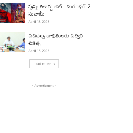
పుష్ప రికార్డు ఔట్‌.. దురంధ‌ర్ 2
సునామీ
April 18, 2026
వడదెబ్బ బాధితులకు సత్వర
చికిత్స
April 15, 2026
Load more
- Advertisment -