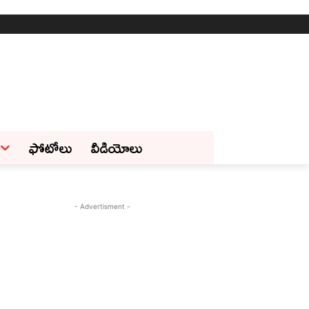
ఫోటోలు
వీడియోలు
- Advertisment -