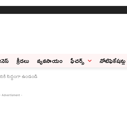
ినెస్‌
క్రీడలు
వ్యవసాయం
ఫీచ‌ర్స్ ‌
నోటిఫికేషన్లు
ికి సిద్ధంగా ఉండండి
- Advertisment -