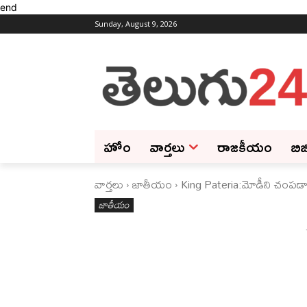
end
Sunday, August 9, 2026
హోం
వార్తలు
రాజకీయం
బిజ
వార్తలు
జాతీయం
King Pateria:మోడీని చంపడాన
జాతీయం