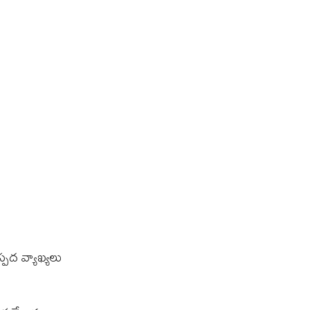
స్పద వ్యాఖ్యలు