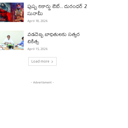
పుష్ప రికార్డు ఔట్‌.. దురంధ‌ర్ 2
సునామీ
April 18, 2026
వడదెబ్బ బాధితులకు సత్వర
చికిత్స
April 15, 2026
Load more
- Advertisment -