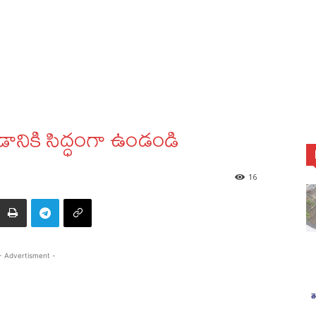
ానికి సిద్ధంగా ఉండండి
16
- Advertisment -