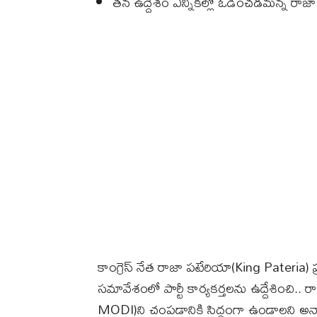
తన ఉద్దేశం ఎన్నికల్లో ఓడించడమన్న రాజ
కాంగ్రెస్ నేత రాజా పటేరియా(King Pateria) ప
సమావేశంలో పార్టీ కార్యకర్తలను ఉద్దేశించి.. ర
MODI)ని చంపడానికి సిద్ధంగా ఉండాలని అన్నా