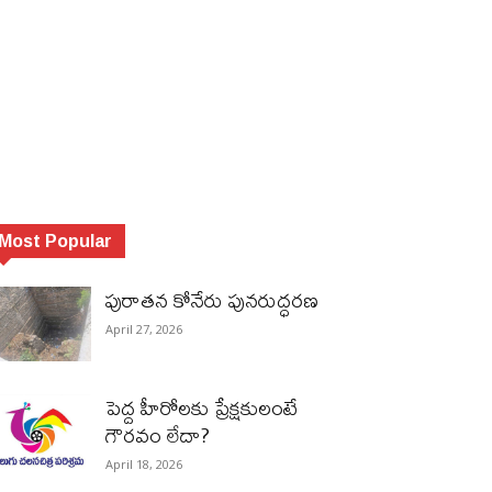
Most Popular
పురాత‌న కోనేరు పున‌రుద్ధ‌ర‌ణ
April 27, 2026
పెద్ద హీరోల‌కు ప్రేక్ష‌కులంటే
గౌర‌వం లేదా?
April 18, 2026