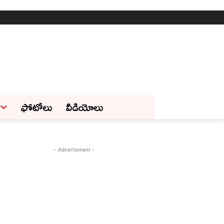
ఫోటోలు
వీడియోలు
- Advertisment -