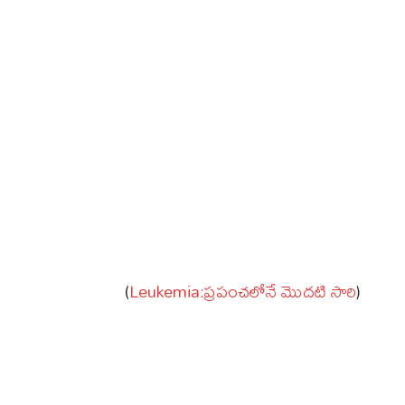
(
Leukemia:ప్రపంచలోనే మొదటి సారి
)