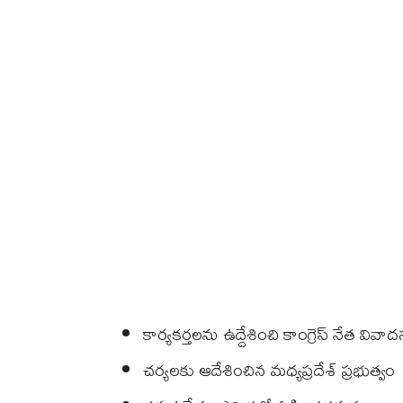
కార్యకర్తలను ఉద్దేశించి కాంగ్రెస్ నేత వివాద
చర్యలకు ఆదేశించిన మధ్యప్రదేశ్ ప్రభుత్వం