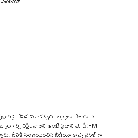
ా పటేరియా
్రధానిపై చేసిన వివాదస్పద వ్యాఖ్యలు చేశారు. ఓ
ాజ్యాంగాన్ని రక్షించాలని అంటే ప్రధాని మోడీ(PM
రు. దీనికి సంబంధించిన వీడియో కాస్తా వైరల్ గా