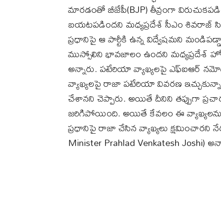
మారడంతో బీజేపీ(BJP) తీవ్రంగా విరుచుకపడింద
బయటపడిందని మధ్యప్రదేశ్ సీఎం శివరాజ్ సి
ప్రధానిపై ఆ పార్టీకి ఉన్న విద్వేషమని మండిపడ్
ముస్సోలిని భావజాలం ఉందని మధ్యప్రదేశ్ హ
అన్నారు. పటేరియా వ్యాఖ్యలపై ఎఫ్ఐఆర్ నమోద
వ్యాఖ్యలపై రాజా పటేరియా వివరణ ఇచ్చుకున్నా
చేశానని చెప్పారు. అయితే దీనిని తప్పుగా ప్రచా
జరిగిపోయింది. అయితే కేవలం ఈ వ్యాఖ్యలను మాత
ప్రధానిపై రాజా చేసిన వ్యాఖ్యలు క్షమించారని న
Minister Prahlad Venkatesh Joshi) అన్న