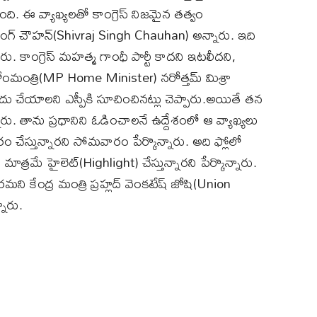
ి. ఈ వ్యాఖ్యలతో కాంగ్రెస్ నిజమైన తత్వం
ంగ్ చౌహన్(Shivraj Singh Chauhan) అన్నారు. ఇది
డారు. కాంగ్రెస్ మహత్మ గాంధీ పార్టీ కాదని ఇటలీదని,
ోంమంత్రి(MP Home Minister) నరోత్తమ్ మిశ్రా
ు చేయాలని ఎస్పీకి సూచించినట్లు చెప్పారు.అయితే తన
రు. తాను ప్రధానిని ఓడించాలనే ఉద్దేశంలో ఆ వ్యాఖ్యలు
రం చేస్తున్నారని సోమవారం పేర్కొన్నారు. అది ఫ్లోలో
్రమే హైలెట్(Highlight) చేస్తున్నారని పేర్కొన్నారు.
ేరమని కేంద్ర మంత్రి ప్రహ్లద్ వెంకటేష్ జోషి(Union
ారు.