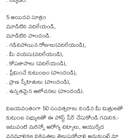
5 అయిదవ సూత్రం
మూడిటిని వదిలేయండి,
మూడిటిని పొందండి.
. గడిచిపోయిన రోజులు(వదిలేయండి),
. మీ వయసు(వదిలేయండి),
. కోపతాపాలు (వదిలేయండి),
. ప్రేమించే కుటుంబం (పొందండి),
. ప్రాణ స్నేహితులు (పొందండి),
. ఉన్నతమైన ఆలోచనలు (పొందండి).
విజయవంతంగా 50 సంవత్సరాలు నిండిన మీ మిత్రులతో
కుటుంబ సభ్యులతో ఈ పోస్ట్ షేర్ చేసుకోండి.గమనిక:-
ఇటువంటి మరెన్నో ఆరోగ్య చిట్కాలు, ఆయుర్వేద
వనమూలికల విశిష్టతలు తెలుసుకోవాలి అనుకుంటే మా