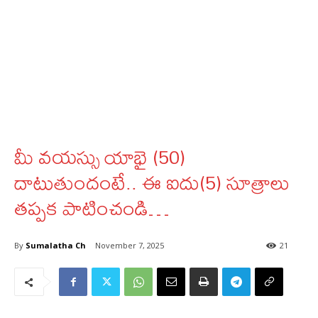
మీ వయస్సు యాభై (50)
దాటుతుందంటే.. ఈ ఐదు(5) సూత్రాలు
తప్పక పాటించండి…
By
Sumalatha Ch
November 7, 2025
21