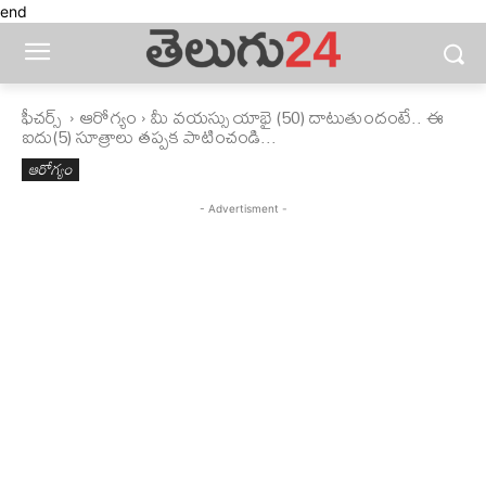
end
ఫీచ‌ర్స్ ‌
ఆరోగ్యం
మీ వయస్సు యాభై (50) దాటుతుందంటే.. ఈ
ఐదు(5) సూత్రాలు తప్పక పాటించండి...
ఆరోగ్యం
- Advertisment -