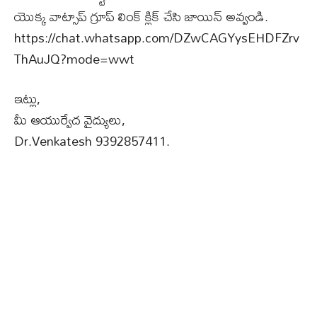
యొక్క వాట్సాప్ గ్రూప్ లింక్ క్లిక్ చేసి జాయిన్ అవ్వండి.
https://chat.whatsapp.com/DZwCAGYysEHDFZrv
ThAuJQ?mode=wwt
ఇట్లు,
మీ ఆయుర్వేద వైద్యులు,
Dr.Venkatesh 9392857411.