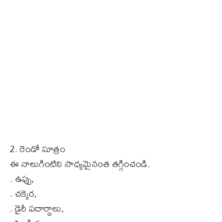
2. రెండో సూత్రం
ఈ నాలుగింటిని సాధ్యమైనంత తగ్గించండి.
. ఉప్పు,
. చక్కెర,
. డైరీ పదార్థాలు,