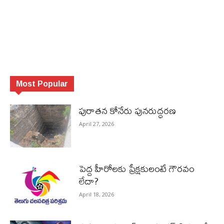
Most Popular
పురాత‌న కోనేరు పున‌రుద్ధ‌ర‌ణ
April 27, 2026
పెద్ద హీరోల‌కు ప్రేక్ష‌కులంటే గౌర‌వం
లేదా?
April 18, 2026