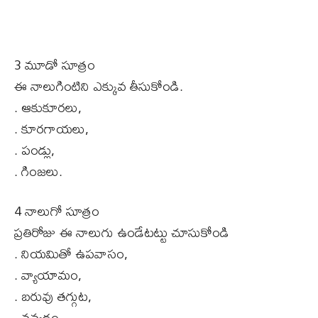
3 మూడో సూత్రం
ఈ నాలుగింటిని ఎక్కువ తీసుకోండి.
. ఆకుకూరలు,
. కూరగాయలు,
. పండ్లు,
. గింజలు.
4 నాలుగో సూత్రం
ప్రతిరోజు ఈ నాలుగు ఉండేటట్టు చూసుకోండి
. నియమితో ఉపవాసం,
. వ్యాయామం,
. బరువు తగ్గుట,
. నవ్వడం.