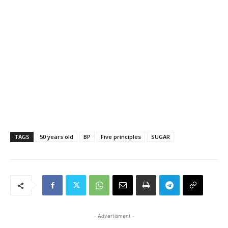
TAGS
50 years old
BP
Five principles
SUGAR
- Advertisment -