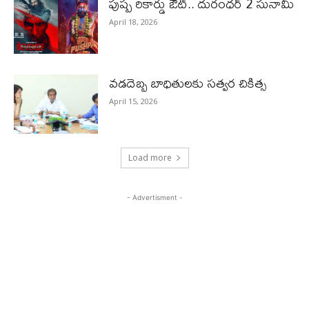
పుష్ప రికార్డు ఔట్‌.. దురంధ‌ర్ 2 సునామీ
April 18, 2026
వడదెబ్బ బాధితులకు సత్వర చికిత్స
April 15, 2026
Load more
- Advertisment -