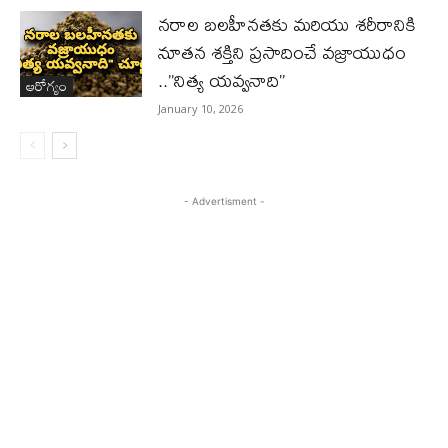
నరాల బలహీనతకు మరియు శరీరానికి
నూతన శక్తిని ప్రసాదించే వజ్రాయుధం
..”నిత్య యవ్వనాది”
ఆరోగ్యం
January 10, 2026
- Advertisment -