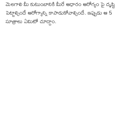
మెలగాలి మీ కుటుంబానికి మీరే ఆధారం ఆరోగ్యం పై దృష్టి
పెట్టాల్సిందే ఆరోగ్యాన్ని కాపాడుకోవాల్సిందే. ఇప్పుడు ఆ 5
సూత్రాలు ఏమిటో చూద్దాం.