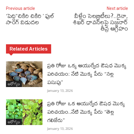
Previous article
Next article
‘పెద్ది’‘చికిరి చికిరి ’ ఫుల్‌
వీళ్లేం సెలబ్రిటీలు?..రైనా,
సాంగ్‌ విడుదల
శిఖర్ ధావన్‌లపై సజ్జనార్
తీవ్ర ఆగ్రహం
Related Articles
ప్రతి రోజు ఒక్క ఆయుర్వేద ఔషధ మొక్క
పరిచయం: నేటి మొక్క పేరు “నల్ల
పసుపు”
ఆరోగ్యం
January 13, 2026
ప్రతి రోజు ఒక ఆయుర్వేద ఔషధ మొక్క
పరిచయం..నేటి మొక్క పేరు “తెల్ల
గలిజేరు”
ఆరోగ్యం
January 13, 2026