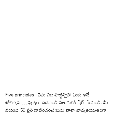
Five principles : నేను ఏది పాట్టిస్తానో మీకు అదే
బోధిస్తాను… పూర్తిగా చదవండి నలుగురికి షేర్ చేయండి. మీ
వయసు 50 ప్లస్ దాటిందంటే మీరు చాలా బాధ్యతయుతంగా