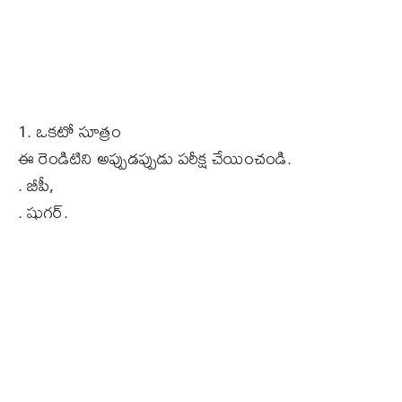
1. ఒకటో సూత్రం
ఈ రెండిటిని అప్పుడప్పుడు పరీక్ష చేయించండి.
. బీపీ,
. షుగర్.