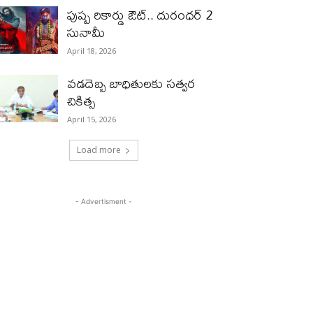
పుష్ప రికార్డు ఔట్‌.. దురంధ‌ర్ 2
సునామీ
April 18, 2026
వడదెబ్బ బాధితులకు సత్వర
చికిత్స
April 15, 2026
Load more
- Advertisment -