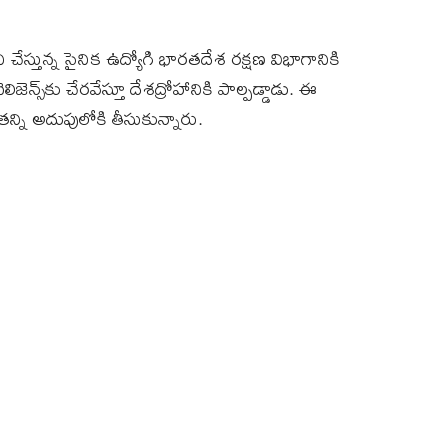
ేస్తున్న సైనిక ఉద్యోగి భారతదేశ రక్షణ విభాగానికి
జెన్స్‌కు చేరవేస్తూ దేశద్రోహానికి పాల్పడ్డాడు. ఈ
్ని అదుపులోకి తీసుకున్నారు.