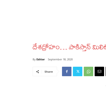
దేశద్రోహం… పాకిస్తాన్‌ మి
By
Editor
September 18, 2020
Share