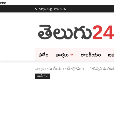
end
Sunday, August 9, 2026
హోం
వార్తలు
రాజకీయం
బిజ
వార్తలు
జాతీయం
దేశద్రోహం... పాకిస్తాన్‌ మిల
జాతీయం