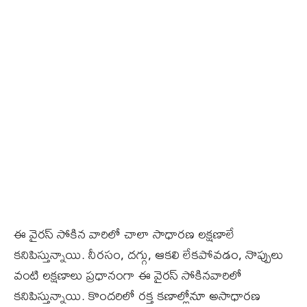
ఈ వైరస్ సోకిన వారిలో చాలా సాధారణ లక్షణాలే
కనిపిస్తున్నాయి. నీరసం, దగ్గు, ఆకలి లేకపోవడం, నొప్పులు
వంటి లక్షణాలు ప్రధానంగా ఈ వైరస్ సోకినవారిలో
కనిపిస్తున్నాయి. కొందరిలో రక్త కణాల్లోనూ అసాధారణ