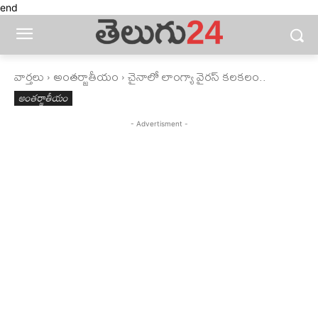
end
వార్తలు
అంతర్జాతీయం
చైనాలో లాంగ్యా వైరస్ కలకలం..
అంతర్జాతీయం
- Advertisment -