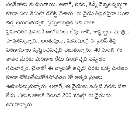
సంకేతాలు కనిపించాయి. అలాగే, లివర్, కిడ్నీ దెబ్బతిన్నట్టుగా
కూడా పలు కేసుల్లో డిటెక్ట్ చేశారు. ఈ వైరస్ తీవ్రతపైనా ఇంకా
చర్చ జరుగుతున్నది. ప్రస్తుతానికైతే ఇది చాలా
ప్రమాదకరమైనదనే ఆలోచనలు లేవు. కానీ, శాస్త్రజ్ఞులు మాత్రం
హెచ్చరిస్తున్నారు. జంతువులు, మనుషుల్లో ఈ వైరస్ తీవ్ర
పరిణామాలు సృష్టించవచ్చని చెబుతున్నారు. 40 నుంచి 75
శాతం మేరకు మరణాల రేటు ఉండొచ్చని చెప్పడం
గమనార్హం. చైనాలో ఈ వ్యాధితో ఇప్పటి వరకు ఒక్క మరణం
కూడా చోటుచేసుకోకపోవడం తో అక్కడి ప్రజలు
ఊపిరిపిల్చుకున్నారు. అలాగే, ఈ వైరస్‌కు ఇప్పటి వరకు టీకా
లేదు. ఎలుక జాతికి చెందిన 200 జీవుల్లో ఈ వైరస్‌ను
కనుగొన్నారు.