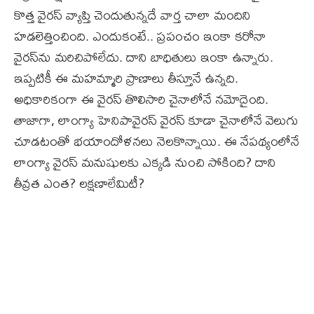
కొత్త వైరస్ వ్యాప్తి చెందుతున్నదే వార్త చాలా మందిని
హడలెత్తించింది. ఎందుకంటే.. ప్రపంచం ఇంకా కరోనా
వైరస్‌ను మరిచిపోలేదు. దాని బాధితులు ఇంకా ఉన్నారు.
ఇప్పటికీ ఈ మహమ్మారి ప్రాణాలు తీస్తూనే ఉన్నది.
అధికారికంగా ఈ వైరస్ తొలిసారి చైనాలోనే నమోదైంది.
తాజాగా, లాంగ్యా హెనిపావైరస్ వైరస్ కూడా చైనాలోనే వెలుగు
చూడటంతో భయాందోళనలు నెలకొన్నాయి. ఈ నేపథ్యంలోనే
లాంగ్యా వైరస్ మనుషులకు ఎక్కడి నుంచి సోకింది? దాని
తీవ్రత ఎంత? లక్షణాలేమిటీ?