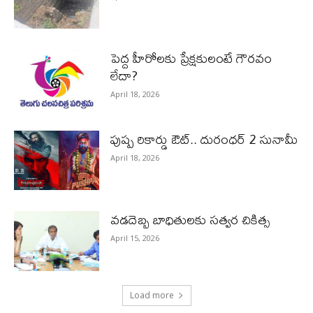
పెద్ద హీరోల‌కు ప్రేక్ష‌కులంటే గౌర‌వం
లేదా?
April 18, 2026
పుష్ప రికార్డు ఔట్‌.. దురంధ‌ర్ 2 సునామీ
April 18, 2026
వడదెబ్బ బాధితులకు సత్వర చికిత్స
April 15, 2026
Load more