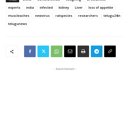
experts
india
infected
kidney
Liver
loss of appetite
muscleaches
newvirus
ratspecies
researchers
telugu24in
telugunews
- Advertisment -