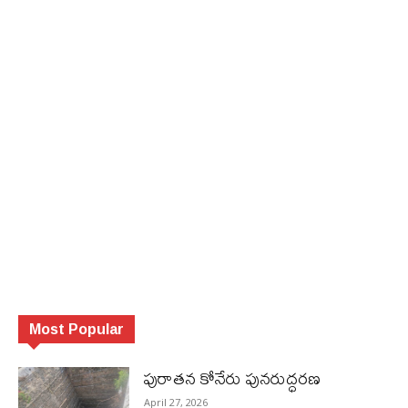
Most Popular
పురాత‌న కోనేరు పున‌రుద్ధ‌ర‌ణ
April 27, 2026