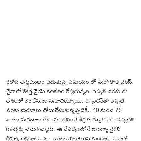
కరోన తగ్గుముఖం పడుతున్న సమయం లో మరో కొత్త వైరస్.
చైనాలో కొత్త వైరస్ కలకలం రేపుతున్నది. ఇప్పటి వరకు ఈ
దేశంలో 35 కేసులు నమోదయ్యాయి. ఈ వైరస్‌తో ఇప్పటి
వరకు మరణాలు చోటుచేసుకున్నప్పటికీ.. 40 నుంచి 75
శాతం మరణాలు రేటు సంభవించే తీవ్రత ఈ వైరస్‌కు ఉన్నదని
రీసెర్చర్లు చెబుతున్నారు. ఈ నేపథ్యంలోనే లాంగ్యా వైరస్
తీవ్రత, లక్షణాలు ఎలా ఇంటాయో తెలుసుకుందాం. చైనాలో