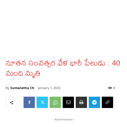
నూతన సంవత్సర వేళ భారీ పేలుడు : 40
మంది మృతి
By
Sumalatha Ch
January 1, 2026
8
- Advertisment -