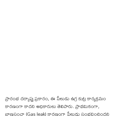
ప్రారంభ దర్యాప్తు ప్రకారం, ఈ పేలుడు ఉగ్ర కుట్ర కార్యక్రమం
కారణంగా కాదని అధికారులు తెలిపారు. ప్రాథమికంగా,
బాణసంచా (Gas leak) కారణంగా పేలుడు సంభవించిందని