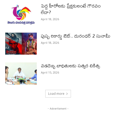
పెద్ద హీరోల‌కు ప్రేక్ష‌కులంటే గౌర‌వం
లేదా?
April 18, 2026
పుష్ప రికార్డు ఔట్‌.. దురంధ‌ర్ 2 సునామీ
April 18, 2026
వడదెబ్బ బాధితులకు సత్వర చికిత్స
April 15, 2026
Load more
- Advertisment -