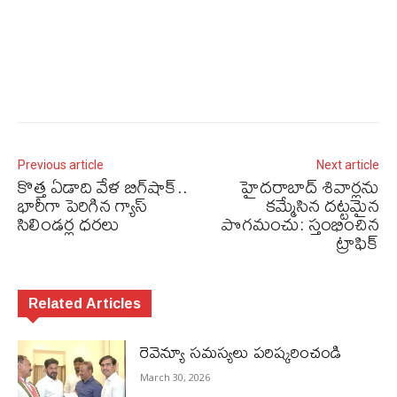
Previous article
Next article
కొత్త ఏడాది వేళ బిగ్‌షాక్..
హైదరాబాద్ శివార్లను
భారీగా పెరిగిన గ్యాస్
కమ్మేసిన దట్టమైన
సిలిండర్ల ధరలు
పొగమంచు: స్తంభించిన
ట్రాఫిక్
Related Articles
రెవెన్యూ సమస్యలు ప‌రిష్క‌రించండి
March 30, 2026