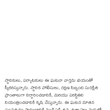
స్థానికులు, పర్యాటకులు ఈ ఘటనా వార్తను భయంతో
స్వీకరిస్తున్నారు. స్థానిక పోలీసులు, రక్షణ సిబ్బంది సురక్షిత
ప్రాంతాలుగా నిర్ధారించడానికి, మరియు పరిస్థితిని
నియంత్రించడానికి కృషి చేస్తున్నారు. ఈ ఘటన నూతన
సంవత్సరం ప్రారంభానికి ముడిపడి ఉన్న ఉత్సాహం మధ్యలో