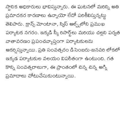
స్థానిక అధికారులు భావిస్తున్నారు. ఈ ఘటనలో మరిన్ని అతి
ప్రమాదకర కారణాలు ఉన్నాయో లేదో పరిశీలిస్తున్నట్టు
తెలిపారు. క్రాన్స్‌ మోంటానా, స్విస్‌ ఆల్ప్స్‌లోని ప్రముఖ
పర్యాటక నగరం. ఇక్కడి స్కీ రిసార్ట్‌లు మరియు చల్లని పర్వత
వాతావరణం ప్రపంచవ్యాప్తంగా పర్యాటకులను
ఆకర్షిస్తున్నాయి. ప్రతి సంవత్సరం డిసెంబరు-జనవరి లోకలో
ఇక్కడ పర్యాటకుల వలయం విపరీతంగా ఉంటుంది. గత
కొన్ని సంవత్సరాలుగా, ఈ ప్రాంతంలో చిన్న చిన్న అగ్ని
ప్రమాదాలు చోటుచేసుకుంటున్నాయి.