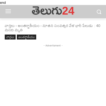
end
వార్తలు
అంతర్జాతీయం
నూతన సంవత్సర వేళ భారీ పేలుడు : 40
మంది మృతి
వార్తలు
అంతర్జాతీయం
- Advertisment -