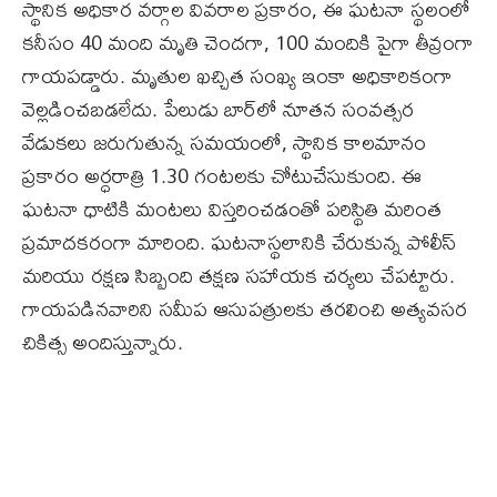
స్థానిక అధికార వర్గాల వివరాల ప్రకారం, ఈ ఘటనా స్థలంలో
కనీసం 40 మంది మృతి చెందగా, 100 మందికి పైగా తీవ్రంగా
గాయపడ్డారు. మృతుల ఖచ్చిత సంఖ్య ఇంకా అధికారికంగా
వెల్లడించబడలేదు. పేలుడు బార్‌లో నూతన సంవత్సర
వేడుకలు జరుగుతున్న సమయంలో, స్థానిక కాలమానం
ప్రకారం అర్ధరాత్రి 1.30 గంటలకు చోటుచేసుకుంది. ఈ
ఘటనా ధాటికి మంటలు విస్తరించడంతో పరిస్థితి మరింత
ప్రమాదకరంగా మారింది. ఘటనాస్థలానికి చేరుకున్న పోలీస్
మరియు రక్షణ సిబ్బంది తక్షణ సహాయక చర్యలు చేపట్టారు.
గాయపడినవారిని సమీప ఆసుపత్రులకు తరలించి అత్యవసర
చికిత్స అందిస్తున్నారు.