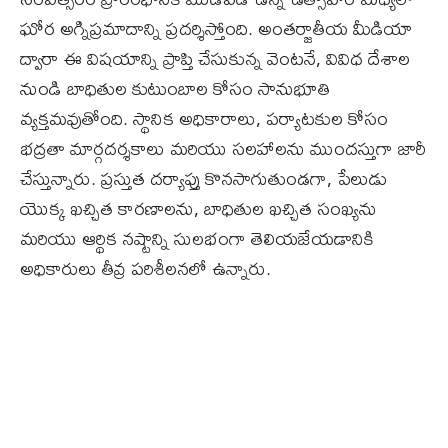
ఘోర అగ్నిప్రమాదాన్ని ప్రదర్శిస్తోంది. అంతర్జాతీయ మీడియా
ద్వారా ఈ విషయాన్ని ప్రాప్తి చేసుకున్న వెంటనే, వివిధ దేశాల
నుండి బాధితుల కుటుంబాల కోసం సానుభూతి
వ్యక్తమవుతోంది. స్థానిక అధికారాలు, పర్యాటకుల కోసం
భద్రతా మార్గదర్శకాలు మరియు సలహాలను ముందస్తుగా జారీ
చేస్తున్నారు. ప్రస్తుత దర్యాప్తు కొనసాగుతుండగా, పేలుడు
యొక్క ఖచ్చిత కారణాలను, బాధితుల ఖచ్చిత సంఖ్యను
మరియు ఆర్థిక నష్టాన్ని సులభంగా తెలియజేయడానికి
అధికారులు తీవ్ర పరిశీలనలో ఉన్నారు.