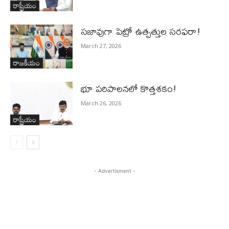
రాష్ట్రీయం
స‌జావుగా పెట్రో ఉత్ప‌త్తుల స‌ర‌ఫ‌రా!
March 27, 2026
రాజకీయం
భూ ప‌రిపాల‌న‌లో కొత్తశ‌కం!
March 26, 2026
రాష్ట్రీయం
- Advertisment -