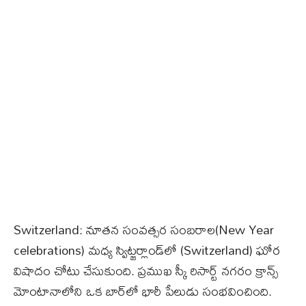
Switzerland: నూతన సంవత్సర సంబరాల(New Year
celebrations) మధ్య స్విట్జర్లాండ్‌లో (Switzerland) ఘోర
విషాదం చోటు చేసుకుంది. ప్రముఖ స్కీ రిసార్ట్ నగరం క్రాన్స్‌
మోంటానాలోని ఒక బార్‌లో భారీ పేలుడు సంభవించింది.