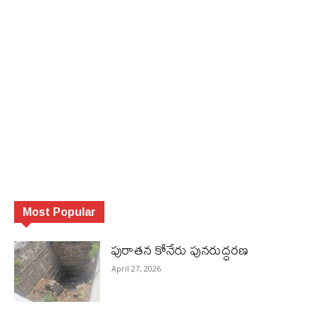
Most Popular
పురాత‌న కోనేరు పున‌రుద్ధ‌ర‌ణ
April 27, 2026