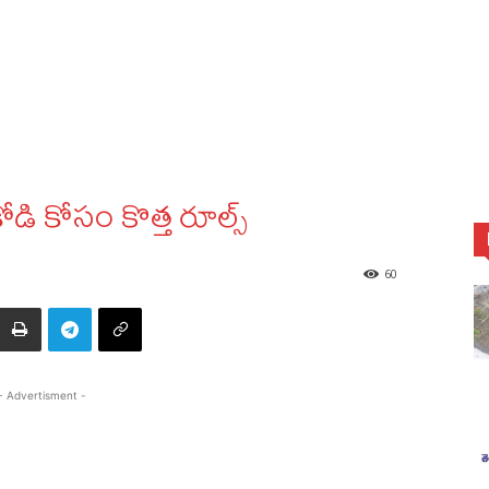
డి కోసం కొత్త రూల్స్
60
- Advertisment -