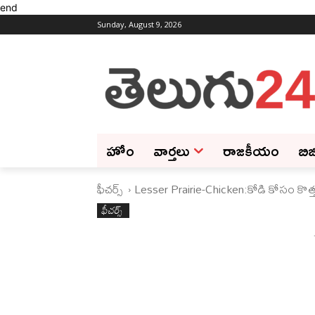
end
Sunday, August 9, 2026
హోం
వార్తలు
రాజకీయం
బిజ
ఫీచ‌ర్స్ ‌
Lesser Prairie-Chicken:కోడి కోసం కొత్త
ఫీచ‌ర్స్ ‌