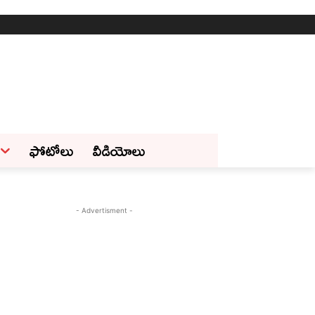
ఫోటోలు
వీడియోలు
- Advertisment -