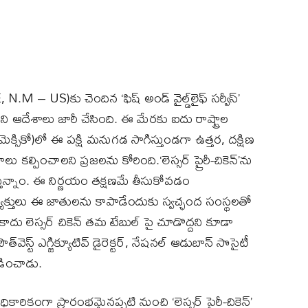
.M – US)కు చెందిన ‘ఫిష్ అండ్ వైల్డ్‌లైఫ్ సర్వీస్’
డదని ఆదేశాలు జారీ చేసింది. ఈ మేరకు ఐదు రాష్ట్రాల
 మెక్సికో)లో ఈ పక్షి మనుగడ సాగిస్తుండగా ఉత్తర, దక్షిణ
కల్పించాలని ప్రజలను కోరింది.‘లెస్సర్ ప్రైరీ-చికెన్‌’ను
న్నాం. ఈ నిర్ణయం తక్షణమే తీసుకోవడం
క్తులు ఈ జాతులను కాపాడేందుకు స్వచ్ఛంద సంస్థలతో
ేకాదు లెస్సర్ చికెన్ తమ టేబుల్ పై చూడొద్దని కూడా
త్‌వెస్ట్ ఎగ్జిక్యూటివ్ డైరెక్టర్, నేషనల్ ఆడుబాన్ సొసైటీ
లడించాడు.
ారికంగా ప్రారంభమైనప్పటి నుంచి ‘లెస్సర్ ప్రైరీ-చికెన్’