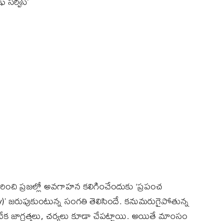
్ సర్వీస్’
ించి ప్రజల్లో అవగాహన కలిగించేందుకు ‘ప్రపంచ
y)’ జరుపుకుంటున్న సంగతి తెలిసిందే. కనుమరుగైపోతున్న
క జాగ్రత్తలు, చర్యలు కూడా చేపట్టాయి. అయితే మాంసం