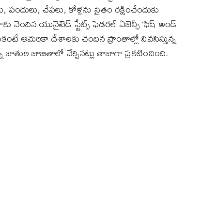
రెలు, పందులు, చేపలు, కోళ్లను సైతం రక్షించేందుకు
కాకు చెందిన యునైటెడ్ స్టేట్స్ ఫెడరల్ ఏజెన్సీ ‘ఫిష్ అండ్
దుకంటే అమెరికా దేశాలకు చెందిన ప్రాంతాల్లో నివసిస్తున్న
్న జాతుల జాబితాలో చేర్చినట్లు తాజాగా ప్రకటించింది.