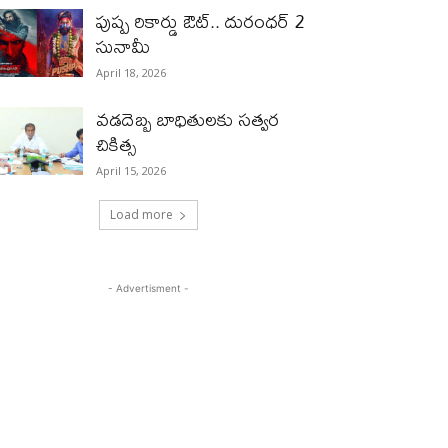
పుష్ప రికార్డు ఔట్‌.. దురంధ‌ర్ 2
సునామీ
April 18, 2026
వడదెబ్బ బాధితులకు సత్వర
చికిత్స
April 15, 2026
Load more
- Advertisment -