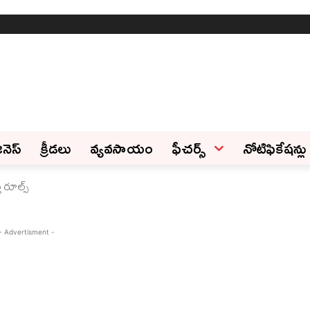
ినెస్‌
క్రీడలు
వ్యవసాయం
ఫీచ‌ర్స్ ‌
నోటిఫికేషన్లు
 రూల్స్
- Advertisment -