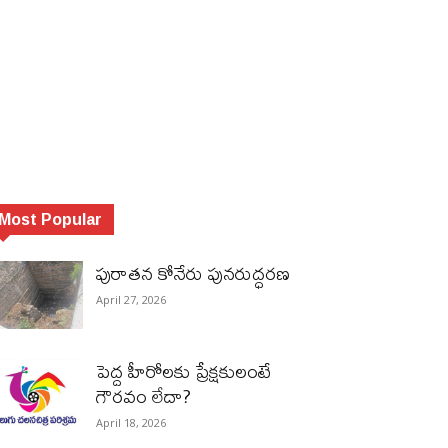
Most Popular
పురాత‌న కోనేరు పున‌రుద్ధ‌ర‌ణ
April 27, 2026
పెద్ద హీరోల‌కు ప్రేక్ష‌కులంటే
గౌర‌వం లేదా?
April 18, 2026