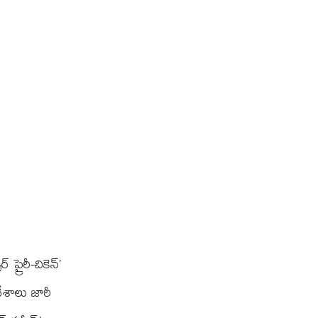
్రైరీ-చికెన్’
శాలు జారీ