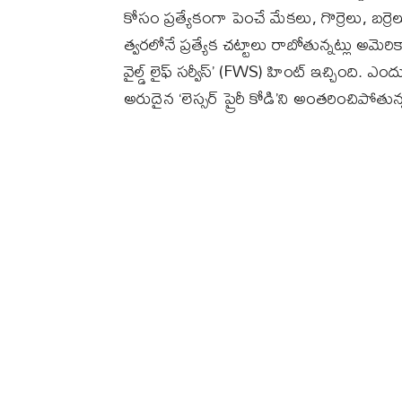
కోసం ప్రత్యేకంగా పెంచే మేకలు, గొర్రెలు, బర్
త్వరలోనే ప్రత్యేక చట్టాలు రాబోతున్నట్లు అమెరి
వైల్డ్ లైఫ్ సర్వీస్’ (FWS) హింట్ ఇచ్చింది. ఎం
అరుదైన ‘లెస్సర్ ప్రైరీ కోడి’ని అంతరించిపోతున