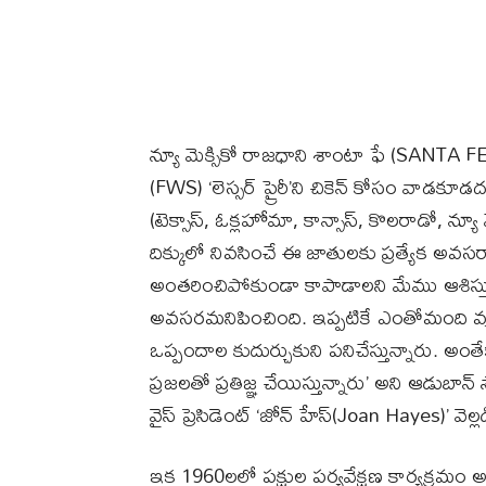
న్యూ మెక్సికో రాజధాని శాంటా ఫే (SANTA FE, N
(FWS) ‘లెస్సర్ ప్రైరీ’ని చికెన్‌ కోసం వాడకూ
(టెక్సాస్, ఓక్లహోమా, కాన్సాస్, కొలరాడో, న్యూ
దిక్కులో నివసించే ఈ జాతులకు ప్రత్యేక అవసరాలు 
అంతరించిపోకుండా కాపాడాలని మేము ఆశిస్తు
అవసరమనిపించింది. ఇప్పటికే ఎంతోమంది వ్య
ఒప్పందాల కుదుర్చుకుని పనిచేస్తున్నారు. అంత
ప్రజలతో ప్రతిజ్ఞ చేయిస్తున్నారు’ అని ఆడుబాన్ సౌ
వైస్ ప్రెసిడెంట్ ‘జోన్ హేస్(Joan Hayes)’ వెల్
ఇక 1960లలో పక్షుల పర్యవేక్షణ కార్యక్రమం అధిక