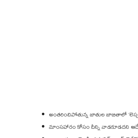
అంతరించిపోతున్న జాతుల జాబితాలో ‘లెస్సర్ ప
మాంసహారం కోసం దీన్ని వాడకూడదని ఆదే