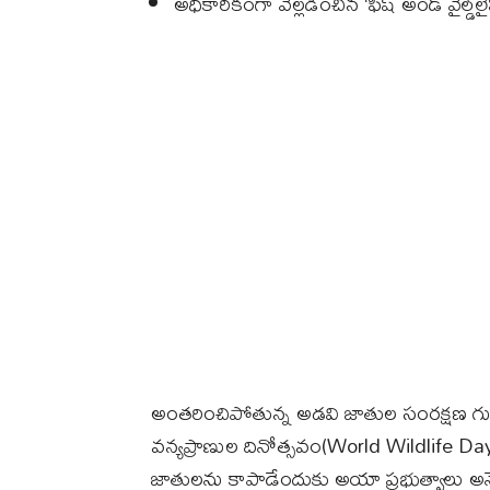
అధికారికంగా వెల్లడించిన ‘ఫిష్ అండ్ వైల్డ్‌లైఫ
అంతరించిపోతున్న అడవి జాతుల సంరక్షణ గుర
వన్యప్రాణుల దినోత్సవం(World Wildlife Da
జాతులను కాపాడేందుకు అయా ప్రభుత్వాలు అనే