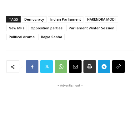
TAGS
Democracy
Indian Parliament
NARENDRA MODI
New MPs
Opposition parties
Parliament Winter Session
Political drama
Rajya Sabha
- Advertisment -