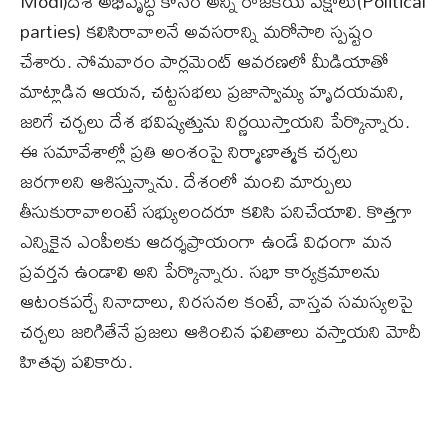
Modi)దేశ అభివృద్ధి కోసం అన్ని రాజకీయ పక్షాలు(Political
parties) కలిసిరావాలనే అవసరాన్ని మరోసారి స్పష్టం
చేశారు. సోమవారం పార్లమెంట్‌ ఆవరణలో మీడియాతో
మాట్లాడిన ఆయన, చట్టసభలు ప్రజాస్వామ్య హృదయమని,
జరిగే చర్చలు దేశ భవిష్యత్తును నిర్ణయిస్తాయని పేర్కొన్నారు.
ఈ సమావేశాల్లో ప్రతి అంశంపై నిర్మాణాత్మక చర్చలు
జరగాలని ఆశిస్తున్నాను. దేశంలో మంచి మార్పులు
తీసుకురావాలంటే సభ్యులందరూ కలిసి పనిచేయాలి. కొత్తగా
ఎన్నికైన ఎంపీలకు ఆదర్శప్రాయంగా ఉండే విధంగా మన
ప్రవర్తన ఉండాలి అని పేర్కొన్నారు. సభా కార్యక్రమాలను
ఆటంకపర్చే నినాదాలు, నిరసనల కంటే, వాస్తవ సమస్యలపై
చర్చలు జరిగితేనే ప్రజలు ఆశించిన ఫలితాలు వస్తాయని మోదీ
హితవు పలికారు.