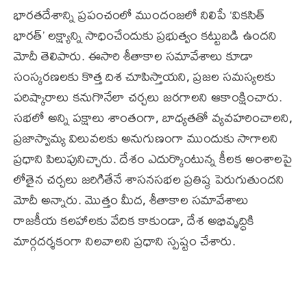
భారతదేశాన్ని ప్రపంచంలో ముందంజలో నిలిపే ‘వికసిత్
భారత్‌’ లక్ష్యాన్ని సాధించేందుకు ప్రభుత్వం కట్టుబడి ఉందని
మోదీ తెలిపారు. ఈసారి శీతాకాల సమావేశాలు కూడా
సంస్కరణలకు కొత్త దిశ చూపిస్తాయని, ప్రజల సమస్యలకు
పరిష్కారాలు కనుగొనేలా చర్చలు జరగాలని ఆకాంక్షించారు.
సభలో అన్ని పక్షాలు శాంతంగా, బాధ్యతతో వ్యవహరించాలని,
ప్రజాస్వామ్య విలువలకు అనుగుణంగా ముందుకు సాగాలని
ప్రధాని పిలుపునిచ్చారు. దేశం ఎదుర్కొంటున్న కీలక అంశాలపై
లోతైన చర్చలు జరిగితేనే శాసనసభల ప్రతిష్ఠ పెరుగుతుందని
మోదీ అన్నారు. మొత్తం మీద, శీతాకాల సమావేశాలు
రాజకీయ కలహాలకు వేదిక కాకుండా, దేశ అభివృద్ధికి
మార్గదర్శకంగా నిలవాలని ప్రధాని స్పష్టం చేశారు.