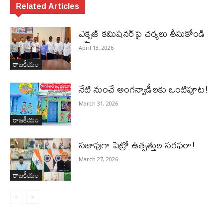
Related Articles
ఎక్సైజ్ క‌మిష‌న‌ర్‌పై చ‌ర్య‌లు తీసుకోండి
April 13, 2026
రాజకీయం
నేటి నుంచే అంగన్వాడీల‌కు ఒంటిపూట!
March 31, 2026
రాజకీయం
స‌జావుగా పెట్రో ఉత్ప‌త్తుల స‌ర‌ఫ‌రా!
March 27, 2026
రాజకీయం