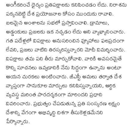
అంగీకరించే ధైర్యం ప్రతిపక్షాలకు కనిపించడం లేదు. నిరాశను
పక్కనబెట్టి దేశ ప్రయోజనాల కోసం ముందుకు రావాలి.
బలమైన అంశాలను సభలో ప్రస్తావించాలి. డ్రామాలు,
అడ్డంకులు ప్రజలకు ఇక నచ్చడం లేదు అని వ్యాఖ్యానించారు.
గత పదేళ్లలో విపక్షాలు అనుసరించిన వ్యూహాలు ఫలప్రదంగా
లేవని, ప్రజలు వాటిని తిరస్కరిస్తున్నారని మోదీ విమర్శించారు.
విపక్షాలు తమ పని తీరు మార్చుకోవాలి. వారికి అవసరమైతే
కొన్ని సూచనలు ఇవ్వడానికి నేను సిద్ధంగా ఉన్నాను అంటూ
ఆయన చురకలు అంటించారు. జీఎస్టీ అమలు తర్వాత దేశ
వ్యాప్తంగా సానుకూల మార్పులు కనిపిస్తున్నాయని, ఆర్థిక
వ్యవస్థ మరింత పారదర్శకంగా మారిందని ప్రధాని
వివరించారు. ప్రభుత్వం చేపడుతున్న ప్రతి సంస్కరణ లక్ష్యం
దేశాన్ని వేగంగా అభివృద్ధి దిశగా తీసుకెళ్లడమేనని
పేర్కొన్నారు.