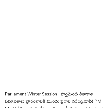
Parliament Winter Session : పార్లమెంట్‌ శీతాకాల
సమావేశాలు ప్రారంభానికి ముందు ప్రధాని నరేంద్రమోదీ( PM