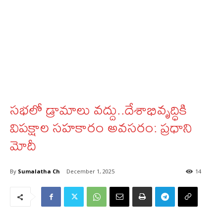
సభలో డ్రామాలు వద్దు..దేశాభివృద్ధికి
విపక్షాల సహకారం అవసరం: ప్రధాని
మోదీ
By
Sumalatha Ch
December 1, 2025
14