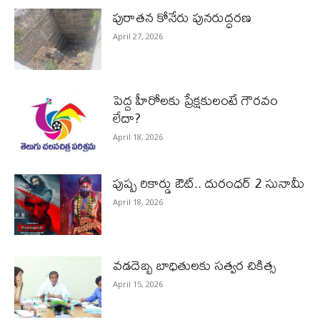
పురాత‌న కోనేరు పున‌రుద్ధ‌ర‌ణ
April 27, 2026
పెద్ద హీరోల‌కు ప్రేక్ష‌కులంటే గౌర‌వం
లేదా?
April 18, 2026
పుష్ప రికార్డు ఔట్‌.. దురంధ‌ర్ 2 సునామీ
April 18, 2026
వడదెబ్బ బాధితులకు సత్వర చికిత్స
April 15, 2026