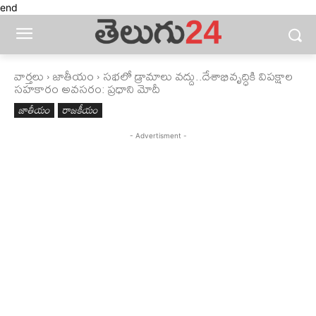
end
వార్తలు
జాతీయం
సభలో డ్రామాలు వద్దు..దేశాభివృద్ధికి విపక్షాల
సహకారం అవసరం: ప్రధాని మోదీ
జాతీయం
రాజకీయం
- Advertisment -