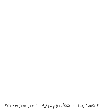
విపక్షాల వైఖరిపై అసంతృప్తి వ్యక్తం చేసిన ఆయన, ఓటమిని