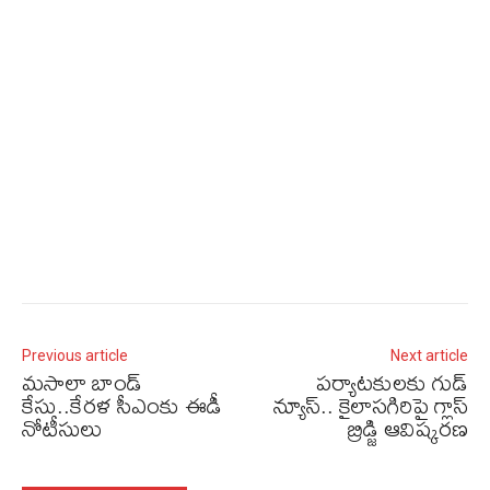
Previous article
Next article
మసాలా బాండ్
పర్యాటకులకు గుడ్‌
కేసు..కేరళ సీఎంకు ఈడీ
న్యూస్‌.. కైలాసగిరిపై గ్లాస్‌
నోటీసులు
బ్రిడ్జి ఆవిష్కరణ