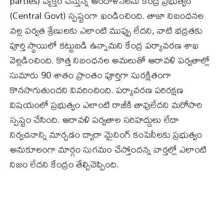
parties) వ్యక్తం చేస్తున్న ఆందోళనలను కేంద్ర ప్రభుత్వం
(Central Govt) స్పష్టంగా ఖండించింది. తాజా నిబంధనల
వల్ల పర్వత శ్రేణులకు ఎలాంటి ముప్పు లేదని, వాటి భద్రతకు
పూర్తి స్థాయిలో కట్టుబడి ఉన్నామని కేంద్ర పర్యావరణ శాఖ
వెల్లడించింది. కొత్త నిబంధనల అమలుతో ఆరావళి పర్వతాల్లో
సుమారు 90 శాతం ప్రాంతం పూర్తిగా సురక్షితంగా
కొనసాగుతుందని వివరించింది. పర్యావరణ పరిరక్షణ
విషయంలో ప్రభుత్వం ఎలాంటి రాజీకి తావులేదని మరోసారి
స్పష్టం చేసింది. ఆరావళి పర్వతాల సరిహద్దులు లేదా
నిర్వచనాన్ని మార్చడం ద్వారా మైనింగ్ కంపెనీలకు ప్రభుత్వం
అనుకూలంగా మార్గం సుగమం చేస్తోందన్న వార్తల్లో ఎలాంటి
నిజం లేదని కేంద్రం తేల్చిచెప్పింది.