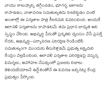
వాయు కాలుష్యాన్ని తగ్గించడం, భూగర్భ జలాలను
కాపాడడం, వాతావరణ సమతుల్యతను నిలబెట్టడం వంటి
అంశాల్లో ఈ పర్వతాల పాత్ర కీలకమని వివరించింది. అందుకే
ఆరావళి పర్వతాలను కాపాడటమే తమ ప్రధాన బాధ్యత అని
స్పష్టం చేసింది. అభివృద్ధి పేరుతో ప్రకృతిని ధ్వంసం చేసే ప్రసక్తే
లేదని, అభివృద్ధి–పర్యావరణ పరిరక్షణ రెండింటినీ
సమతుల్యంగా ముందుకు తీసుకెళ్లడమే ప్రభుత్వ లక్ష్యమని
కేంద్రం వెల్లడించింది. ఆరావళి పర్వతాల పరిరక్షణపై వస్తున్న
విమర్శలు, అపోహల నేపథ్యంలో ప్రజలకు నిజాలు
తెలియజేయాలనే ఉద్దేశంతోనే ఈ వివరణ ఇచ్చినట్లు కేంద్ర
ప్రభుత్వం పేర్కొంది.