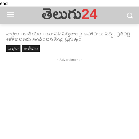
end
వార్తలు
జాతీయం
ఆరావళి పర్వతాలపై అపోహలు వద్దు: ప్రతిపక్ష
ఆరోపణలను ఖండించిన కేంద్ర ప్రభుత్వం
వార్తలు
జాతీయం
- Advertisment -