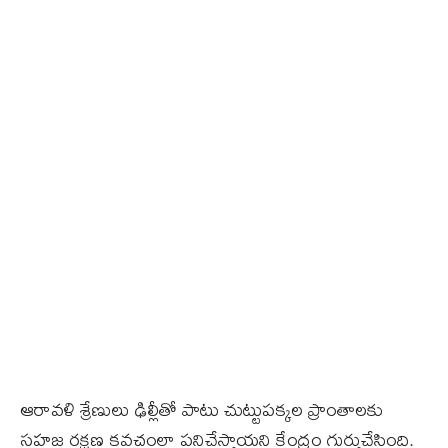
ఆరావళి శ్రేణులు ఢిల్లీతో పాటు చుట్టుపక్కల ప్రాంతాలకు
సహజ రక్షణ కవచంలా పనిచేస్తాయని కేంద్రం గుర్తుచేసింది.