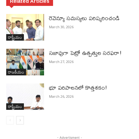
Related Articles
రెవెన్యూ సమస్యలు ప‌రిష్క‌రించండి
March 30, 2026
రాష్ట్రీయం
స‌జావుగా పెట్రో ఉత్ప‌త్తుల స‌ర‌ఫ‌రా!
March 27, 2026
రాజకీయం
భూ ప‌రిపాల‌న‌లో కొత్తశ‌కం!
March 26, 2026
రాష్ట్రీయం
- Advertisment -