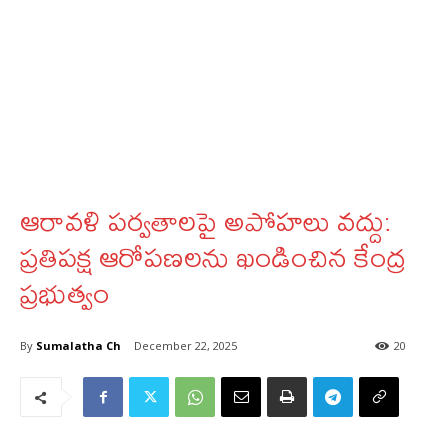
ఆరావళి పర్వతాలపై అపోహలు వద్దు:
ప్రతిపక్ష ఆరోపణలను ఖండించిన కేంద్ర
ప్రభుత్వం
By
Sumalatha Ch
December 22, 2025
20