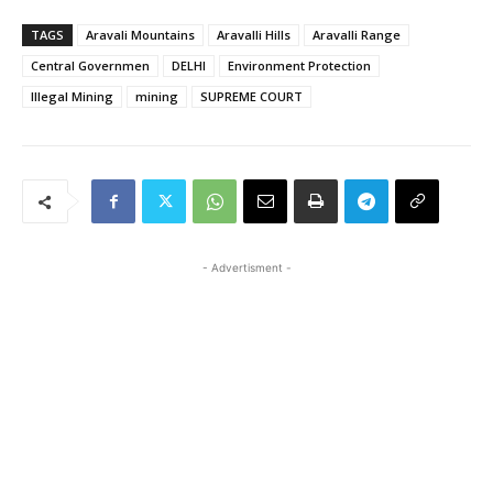
TAGS
Aravali Mountains
Aravalli Hills
Aravalli Range
Central Governmen
DELHI
Environment Protection
Illegal Mining
mining
SUPREME COURT
- Advertisment -