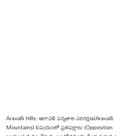
Aravalli Hills: ఆరావళి పర్వతాల పరిరక్షణ(Aravalli
Mountains) విషయంలో ప్రతిపక్షాలు (Opposition