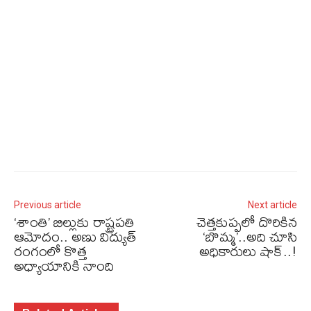
Previous article
Next article
‘శాంతి’ బిల్లుకు రాష్ట్రపతి
చెత్తకుప్పలో దొరికిన
ఆమోదం.. అణు విద్యుత్
‘బొమ్మ’..అది చూసి
రంగంలో కొత్త
అధికారులు షాక్‌..!
అధ్యాయానికి నాంది