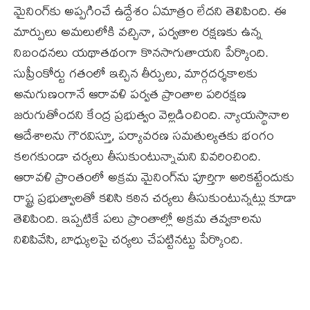
మైనింగ్‌కు అప్పగించే ఉద్దేశం ఏమాత్రం లేదని తెలిపింది. ఈ
మార్పులు అమలులోకి వచ్చినా, పర్వతాల రక్షణకు ఉన్న
నిబంధనలు యథాతథంగా కొనసాగుతాయని పేర్కొంది.
సుప్రీంకోర్టు గతంలో ఇచ్చిన తీర్పులు, మార్గదర్శకాలకు
అనుగుణంగానే ఆరావళి పర్వత ప్రాంతాల పరిరక్షణ
జరుగుతోందని కేంద్ర ప్రభుత్వం వెల్లడించింది. న్యాయస్థానాల
ఆదేశాలను గౌరవిస్తూ, పర్యావరణ సమతుల్యతకు భంగం
కలగకుండా చర్యలు తీసుకుంటున్నామని వివరించింది.
ఆరావళి ప్రాంతంలో అక్రమ మైనింగ్‌ను పూర్తిగా అరికట్టేందుకు
రాష్ట్ర ప్రభుత్వాలతో కలిసి కఠిన చర్యలు తీసుకుంటున్నట్లు కూడా
తెలిపింది. ఇప్పటికే పలు ప్రాంతాల్లో అక్రమ తవ్వకాలను
నిలిపివేసి, బాధ్యులపై చర్యలు చేపట్టినట్టు పేర్కొంది.