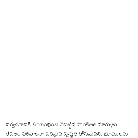
నిర్వచనానికి సంబంధించి చేపట్టిన సాంకేతిక మార్పులు
కేవలం పరిపాలనా పరమైన స్పష్టత కోసమేనని, భూములను