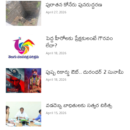
పురాత‌న కోనేరు పున‌రుద్ధ‌ర‌ణ
April 27, 2026
పెద్ద హీరోల‌కు ప్రేక్ష‌కులంటే గౌర‌వం
లేదా?
April 18, 2026
పుష్ప రికార్డు ఔట్‌.. దురంధ‌ర్ 2 సునామీ
April 18, 2026
వడదెబ్బ బాధితులకు సత్వర చికిత్స
April 15, 2026