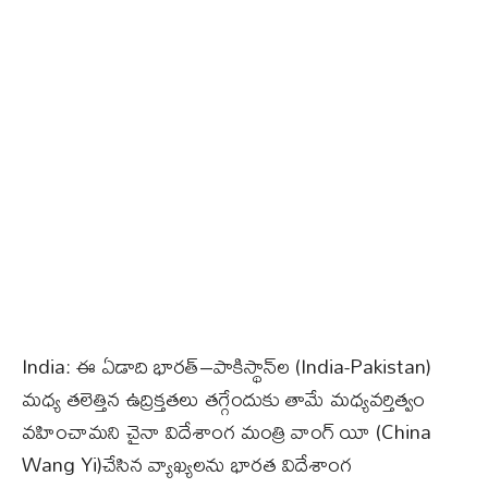
India: ఈ ఏడాది భారత్‌–పాకిస్థాన్‌ల (India-Pakistan)
మధ్య తలెత్తిన ఉద్రిక్తతలు తగ్గేందుకు తామే మధ్యవర్తిత్వం
వహించామని చైనా విదేశాంగ మంత్రి వాంగ్‌ యీ (China
Wang Yi)చేసిన వ్యాఖ్యలను భారత విదేశాంగ