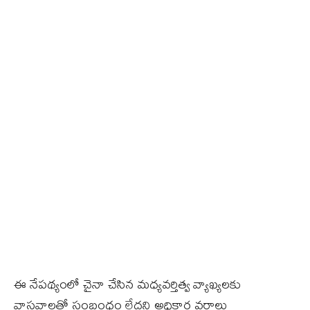
ఈ నేపథ్యంలో చైనా చేసిన మధ్యవర్తిత్వ వ్యాఖ్యలకు
వాస్తవాలతో సంబంధం లేదని అధికార వర్గాలు