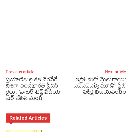
Previous article
Next article
ప్రయాణికుల కల నెరవేరే
ఇస్రో మరో మైలురాయి:
దిశగా వందేభారత్ స్లీపర్
ఎస్‌ఎస్‌ఎల్వీ మూడో స్టేజ్‌
రైలు..‘వాటర్ టెస్ట్’వీడియో
పరీక్ష విజయవంతం
షేర్ చేసిన మంత్రి
Related Articles