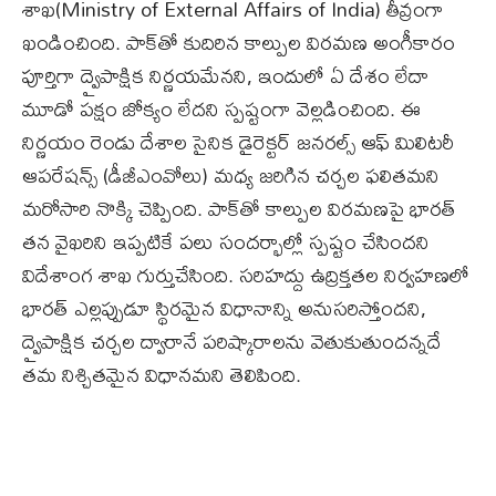
శాఖ(Ministry of External Affairs of India) తీవ్రంగా
ఖండించింది. పాక్‌తో కుదిరిన కాల్పుల విరమణ అంగీకారం
పూర్తిగా ద్వైపాక్షిక నిర్ణయమేనని, ఇందులో ఏ దేశం లేదా
మూడో పక్షం జోక్యం లేదని స్పష్టంగా వెల్లడించింది. ఈ
నిర్ణయం రెండు దేశాల సైనిక డైరెక్టర్‌ జనరల్స్‌ ఆఫ్‌ మిలిటరీ
ఆపరేషన్స్‌ (డీజీఎంవోలు) మధ్య జరిగిన చర్చల ఫలితమని
మరోసారి నొక్కి చెప్పింది. పాక్‌తో కాల్పుల విరమణపై భారత్‌
తన వైఖరిని ఇప్పటికే పలు సందర్భాల్లో స్పష్టం చేసిందని
విదేశాంగ శాఖ గుర్తుచేసింది. సరిహద్దు ఉద్రిక్తతల నిర్వహణలో
భారత్‌ ఎల్లప్పుడూ స్థిరమైన విధానాన్ని అనుసరిస్తోందని,
ద్వైపాక్షిక చర్చల ద్వారానే పరిష్కారాలను వెతుకుతుందన్నదే
తమ నిశ్చితమైన విధానమని తెలిపింది.