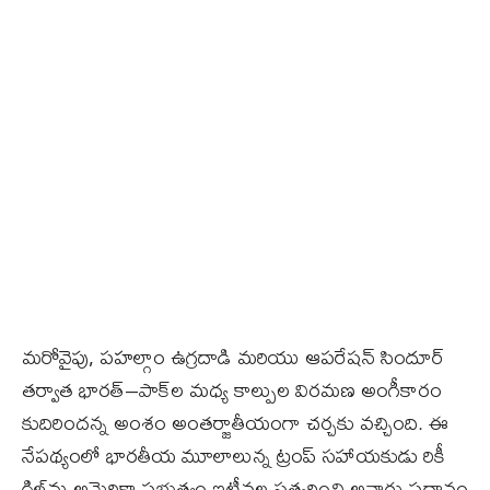
మరోవైపు, పహల్గాం ఉగ్రదాడి మరియు ఆపరేషన్‌ సిందూర్‌
తర్వాత భారత్‌–పాక్‌ల మధ్య కాల్పుల విరమణ అంగీకారం
కుదిరిందన్న అంశం అంతర్జాతీయంగా చర్చకు వచ్చింది. ఈ
నేపథ్యంలో భారతీయ మూలాలున్న ట్రంప్‌ సహాయకుడు రికీ
గిల్‌ను అమెరికా ప్రభుత్వం ఇటీవల సత్కరించి అవార్డు ప్రదానం