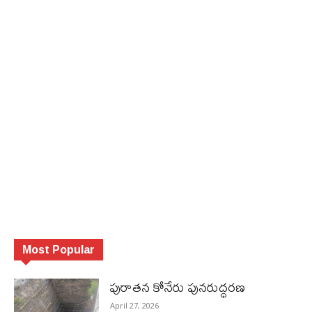
Most Popular
పురాత‌న కోనేరు పున‌రుద్ధ‌ర‌ణ
April 27, 2026