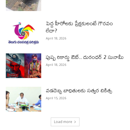
పెద్ద హీరోల‌కు ప్రేక్ష‌కులంటే గౌర‌వం
లేదా?
April 18, 2026
పుష్ప రికార్డు ఔట్‌.. దురంధ‌ర్ 2 సునామీ
April 18, 2026
వడదెబ్బ బాధితులకు సత్వర చికిత్స
April 15, 2026
Load more