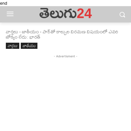
end
వార్తలు
జాతీయం
పాక్‌తో కాల్పుల విరమణ విషయంలో ఎవరి
జోక్యం లేదు: భారత్‌
వార్తలు
జాతీయం
- Advertisment -