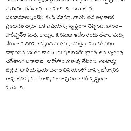
చేయడం గమనార్హంగా మారింది. అయితే ఈ
పరిణామాలన్నింటినీ కలిపి చూస్తూ, భారత్‌ తన అధికారిక
ప్రకటనల ద్వారా ఒక విషయాన్ని స్పష్టంగా చెప్పింది. భారత్‌–
పాకిస్థాన్‌ల మధ్య కాల్పుల విరమణ అనేది రెండు దేశాల మధ్య
నేరుగా కుదిరిన ఒప్పందమే తప్ప, ఎవరైనా మూడో పక్షం
సాధించిన ఫలితం కాదని. ఈ ప్రకటనతో భారత్‌ తన స్వతంత్ర
విదేశాంగ విధానాన్ని మరోసారి రుజువు చేసింది. సరిహద్దు
భద్రత, జాతీయ ప్రయోజనాల విషయంలో బాహ్య జోక్యానికి
తావు లేదన్న సంకేతాన్ని కూడా ప్రపంచానికి స్పష్టంగా
పంపింది.