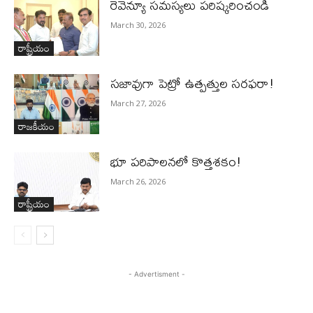
రెవెన్యూ సమస్యలు ప‌రిష్క‌రించండి
March 30, 2026
రాష్ట్రీయం
స‌జావుగా పెట్రో ఉత్ప‌త్తుల స‌ర‌ఫ‌రా!
March 27, 2026
రాజకీయం
భూ ప‌రిపాల‌న‌లో కొత్తశ‌కం!
March 26, 2026
రాష్ట్రీయం
- Advertisment -