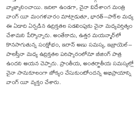
వ్యాఖ్యానించాయి. ఇదిలా ఉండగా, చైనా విదేశాంగ మంత్రి
వాంగ్‌ యీ మంగళవారం మాట్లాడుతూ, భారత్‌–పాక్‌ల మధ్య
ఈ ఏడాది ఏర్పడిన ఉద్రిక్తతల సడలింపుకు చైనా మధ్యవర్తిత్వం
చేశామని పేర్కొన్నారు. అంతేకాదు, ఉత్తర మయన్మార్‌లో
కొనసాగుతున్న సంక్షోభం, ఇరాన్‌ అణు సమస్య, ఇజ్రాయెల్‌–
పాలస్తీనా మధ్య ఉద్రిక్తతల పరిష్కారంలోనూ బీజింగ్‌ పాత్ర
ఉందని ఆయన చెప్పారు. ప్రాంతీయ, అంతర్జాతీయ సమస్యల్లో
చైనా సానుకూలంగా జోక్యం చేసుకుంటోందన్న అభిప్రాయాన్ని
వాంగ్‌ యీ వ్యక్తం చేశారు.