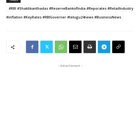
#RBI #Shaktikanthadas #ReserveBankofIndia #Reporates #RetailIndustry
#inflation #KeyRates #RBIGoverner #telugu24news #BusinessNews
- Advertisment -