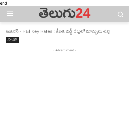
end
బిజినెస్‌
RBI Key Rates : కీలక వడ్డీ రేట్లలో మార్పులు లేవు
బిజినెస్‌
- Advertisment -