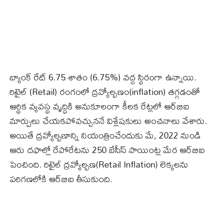
బ్యాంక్‌ రేట్‌ 6.75 శాతం (6.75%) వద్ద స్థిరంగా ఉన్నాయి.
రిటైల్‌ (Retail) రంగంలో ద్రవ్యోల్బణం(inflation) తగ్గడంతో
ఆర్థిక వ్యవస్థ వృద్ధికి అనుకూలంగా కీలక రేట్లలో ఆర్‌బిఐ
మార్పులు చేయకపోవచ్చుననే విశ్లేషకులు అంచనాలు వేశారు.
అయితే ద్రవ్యోల్బణాన్ని నియంత్రించేందుకు మే, 2022 నుండి
ఆరు దఫాల్లో రేపోరేటను 250 బేసీస్ పాయింట్ల మేర ఆర్‌బిఐ
పెంచింది. రిటైల్‌ ద్రవ్యోల్బణ(Retail Inflation) లెక్కలను
పరిగణలోకి ఆర్‌బిఐ తీసుకుంది.