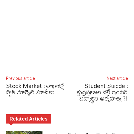
Previous article
Next article
Stock Market : లాభాల్లో
Student Suicde :
స్టాక్‌ మార్కెట్‌ సూచీలు
క్షుద్రపూజల వల్లే ఇంటర్‌
విద్యార్థిని ఆత్మహత్య ?!
Related Articles