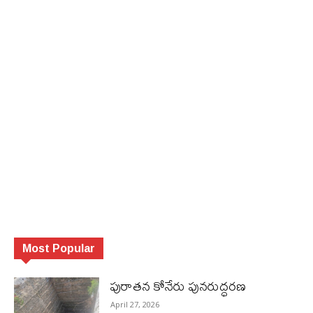
Most Popular
పురాత‌న కోనేరు పున‌రుద్ధ‌ర‌ణ
April 27, 2026