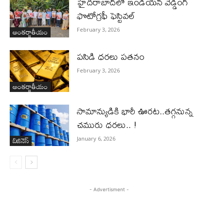
హైదరాబాద్‌లో ఇండియన్ వెడ్డింగ్
ఫొటోగ్రఫీ ఫెస్టివల్
అంతర్జాతీయం
February 3, 2026
పసిడి ధరలు పతనం
February 3, 2026
అంతర్జాతీయం
సామాన్యుడికి భారీ ఊరట..తగ్గనున్న
చమురు ధరలు.. !
బిజినెస్‌
January 6, 2026
- Advertisment -