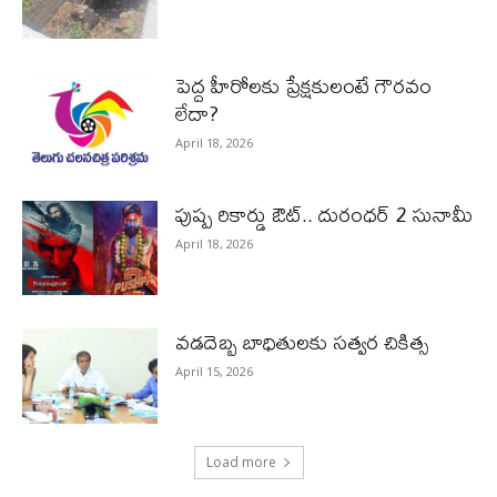
పెద్ద హీరోల‌కు ప్రేక్ష‌కులంటే గౌర‌వం
లేదా?
April 18, 2026
పుష్ప రికార్డు ఔట్‌.. దురంధ‌ర్ 2 సునామీ
April 18, 2026
వడదెబ్బ బాధితులకు సత్వర చికిత్స
April 15, 2026
Load more