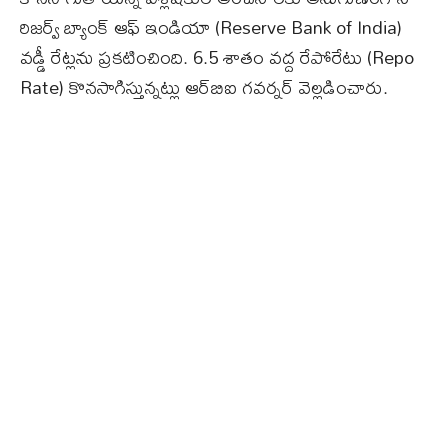
రిజర్వ్‌ బ్యాంక్‌ ఆఫ్‌ ఇండియా (Reserve Bank of India)
వడ్డీ రేట్లను ప్రకటించింది. 6.5 శాతం వద్ద రేపోరేటు (Repo
Rate) కొనసాగిస్తున్నట్లు ఆర్‌బిఐ గవర్నర్‌ వెల్లడించారు.