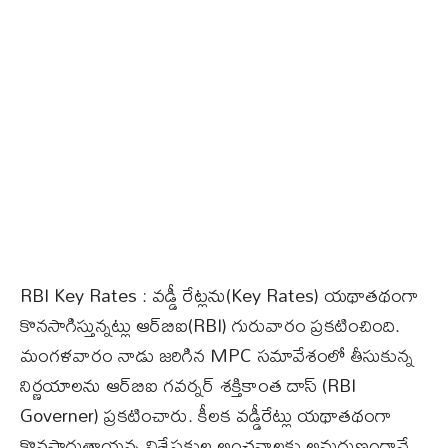
RBI Key Rates : వడ్డీ రేట్లను(Key Rates) యథాతథంగా
కొనసాగిస్తున్నట్లు ఆర్‌బిఐ(RBI) గురువారం ప్రకటించింది.
మంగళవారం నాడు జరిగిన MPC సమావేశంలో తీసుకున్న
నిర్ణయాలను ఆర్‌బిఐ గవర్నర్‌ శక్తికాంత దాస్‌ (RBI
Governer) ప్రకటించారు. కీలక వడ్డీరేట్లు యథాతథంగా
కొనసాగుతాయన్న విశ్లేషకుల అంచనాలకు అనుగుణంగానే