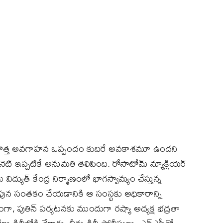
ొత్త అవగాహన ఒప్పందం కుదిరే అవకాశమూ ఉందని
ెట్‌ ఇప్పటికే అనుమతి తెలిపింది. రోసాటోమ్‌ న్యూక్లియర్‌
్యుత్‌ కేంద్ర నిర్మాణంలో భాగస్వామ్యం చేస్తున్న
ున సంతకం చేయడానికి ఆ సంస్థకు అధికారాన్ని
రంగా, పుతిన్‌ పర్యటనకు ముందుగా రష్యా అధ్యక్ష భద్రతా