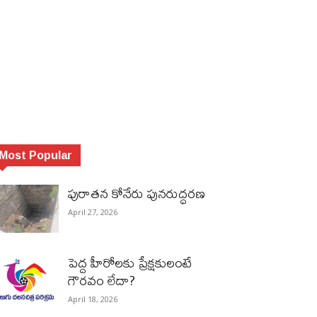
Most Popular
పురాత‌న కోనేరు పున‌రుద్ధ‌ర‌ణ
April 27, 2026
పెద్ద హీరోల‌కు ప్రేక్ష‌కులంటే
గౌర‌వం లేదా?
April 18, 2026