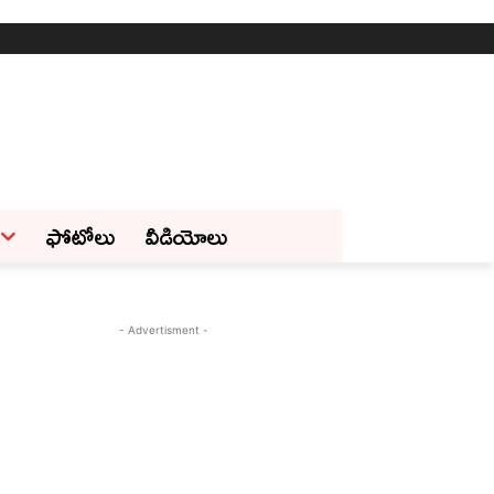
ఫోటోలు
వీడియోలు
- Advertisment -