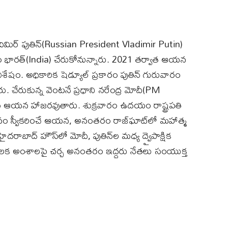
లాదిమిర్‌ పుతిన్‌(Russian President Vladimir Putin)
 భారత్‌(India) చేరుకోనున్నారు. 2021 తర్వాత ఆయన
శేషం. అధికారిక షెడ్యూల్‌ ప్రకారం పుతిన్‌ గురువారం
 చేరుకున్న వెంటనే ప్రధాని నరేంద్ర మోదీ(PM
నర్‌కు ఆయన హాజరవుతారు. శుక్రవారం ఉదయం రాష్ట్రపతి
నం స్వీకరించే ఆయన, అనంతరం రాజ్‌ఘాట్‌లో మహాత్మ
ైదరాబాద్‌ హౌస్‌లో మోదీ, పుతిన్‌ల మధ్య ద్వైపాక్షిక
ీలక అంశాలపై చర్చ అనంతరం ఇద్దరు నేతలు సంయుక్త