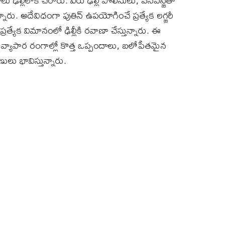
్లీలోకి చేరారు. వీరు ఢిల్లీ పోలీసులు, ఎన్ఎస్జీతో
న్నారు. అదేవిధంగా పుతిన్‌ ఉపయోగించే ప్రత్యేక లగ్జరీ
ప్రత్యేక విమానంలో ఢిల్లీకి రవాణా చేస్తున్నారు. ఈ
 వ్యాపార రంగాల్లో కొత్త ఒప్పందాలు, బలోపేతమైన
లు భావిస్తున్నారు.