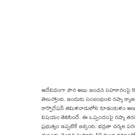
అదేవిధంగా పౌర అణు ఇంధన సహకారంపై క
తెలుస్తోంది. ఇందుకు సంబంధించి రష్యా క్యాబిన
కార్పొరేషన్‌ తమిళనాడులోని కూడంకుళం అణు విద
విషయం తెలిసిందే. ఈ ఒప్పందంపై రష్యా తరఫ
ప్రభుత్వం ఇప్పటికే ఇచ్చింది. భద్రతా చర్యల ప