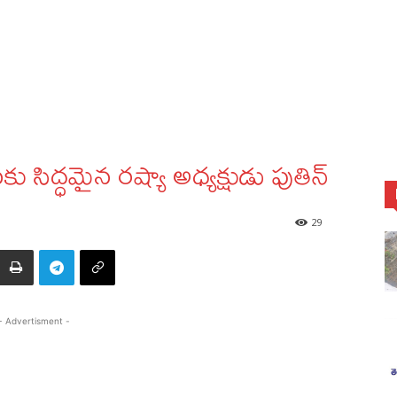
 సిద్ధమైన రష్యా అధ్యక్షుడు పుతిన్‌
29
- Advertisment -