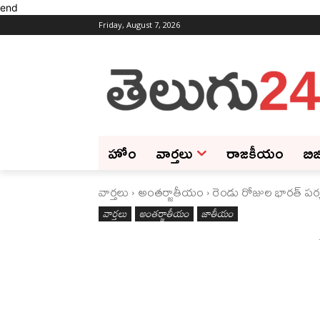
end
Friday, August 7, 2026
హోం
వార్తలు
రాజకీయం
బిజ
వార్తలు
అంతర్జాతీయం
రెండు రోజుల భారత్‌ పర్య
వార్తలు
అంతర్జాతీయం
జాతీయం