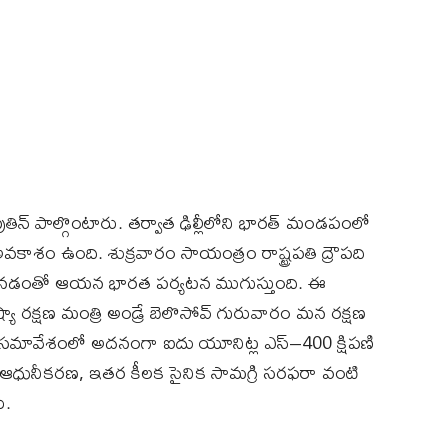
 పుతిన్‌ పాల్గొంటారు. తర్వాత ఢిల్లీలోని భారత్‌ మండపంలో
ే అవకాశం ఉంది. శుక్రవారం సాయంత్రం రాష్ట్రపతి ద్రౌపది
 పాల్గొనడంతో ఆయన భారత పర్యటన ముగుస్తుంది. ఈ
్యా రక్షణ మంత్రి అండ్రే బెలొసోవ్‌ గురువారం మన రక్షణ
ు. ఈ సమావేశంలో అదనంగా ఐదు యూనిట్ల ఎస్‌–400 క్షిపణి
్ల ఆధునీకరణ, ఇతర కీలక సైనిక సామగ్రి సరఫరా వంటి
ి.