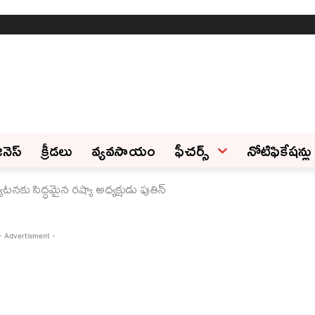
ినెస్‌
క్రీడలు
వ్యవసాయం
ఫీచ‌ర్స్ ‌
నోటిఫికేషన్లు
టనకు సిద్ధమైన రష్యా అధ్యక్షుడు పుతిన్‌
- Advertisment -