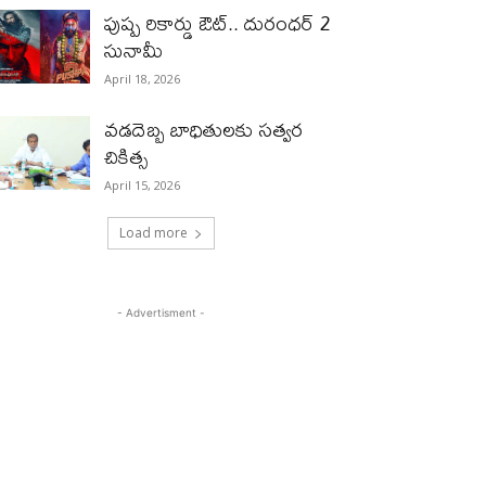
పుష్ప రికార్డు ఔట్‌.. దురంధ‌ర్ 2
సునామీ
April 18, 2026
వడదెబ్బ బాధితులకు సత్వర
చికిత్స
April 15, 2026
Load more
- Advertisment -