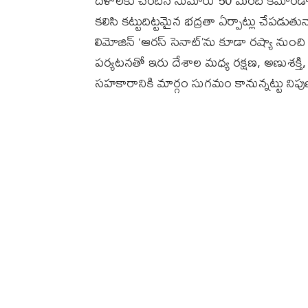
దళాలకు చెందిన సుమారు 50 మంది కమాండోలు ఢిల
కలిసి కట్టుదిట్టమైన భద్రతా ఏర్పాట్లు చేపడుతు
లిమోజిన్‌ ‘ఆరస్‌ సెనాట్‌’ను కూడా రష్యా నుంచి 
పర్యటనతో ఇరు దేశాల మధ్య రక్షణ, అణుశక్తి,
సహకారానికి మార్గం సుగమం కానున్నట్టు నిపుణు