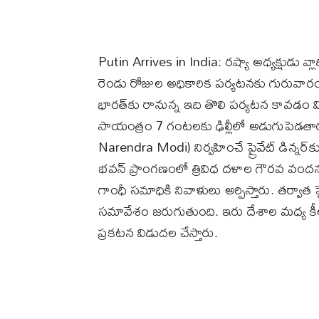
Putin Arrives in India: రష్యా అధ్యక్షుడు వ్
రెండు రోజుల అధికారిక పర్యటనకు గురువారం
భారత్‌కు రానున్న ఇది తొలి పర్యటన కావడం వి
సాయంత్రం 7 గంటలకు ఢిల్లీలో అడుగుపెడతారు.
Narendra Modi) నిర్వహించే ప్రైవేట్‌ డిన్
భవన్‌ ప్రాంగణంలో త్రివిధ దళాల గౌరవ వంద
గాంధీ సమాధికి నివాళులు అర్పిస్తారు. తర్వాత హ
సమావేశం జరుగుతుంది. ఇరు దేశాల మధ్య క
ప్రకటన విడుదల చేస్తారు.