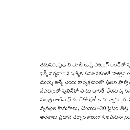
తదుపరి, ప్రధాని మోదీ ఇచ్చే వర్కింగ్‌ లంచ్‌లో
ఫిక్కీ నిర్వహించే ప్రత్యేక సమావేశంలో పాల్గొన
ముర్ము ఇచ్చే విందు కార్యక్రమంలో పుతిన్‌
నేపథ్యంలో పుతిన్‌తో పాటు భారత్‌ చేరనున్న రష
మంత్రి రాజ్‌నాథ్‌ సింగ్‌తో భేటీ కానున్నార
వ్యవస్థల కొనుగోలు, ఎస్‌యు–30 ఫైటర్‌ జెట
అంశాలు ప్రధాన చర్చాంశాలుగా నిలవనున్నాయ