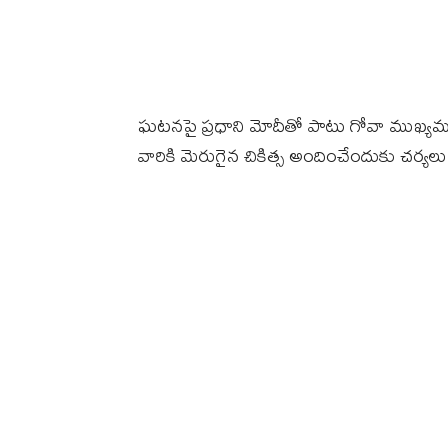
ఘటనపై ప్రధాని మోదీతో పాటు గోవా ముఖ్యమంత
వారికి మెరుగైన చికిత్స అందించేందుకు చర్య