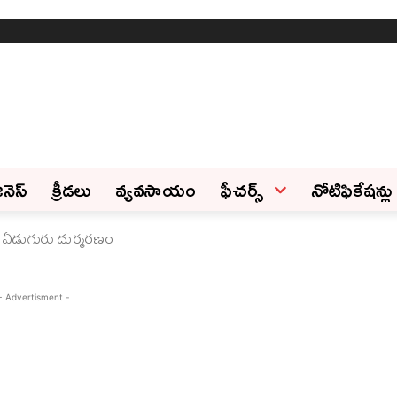
ినెస్‌
క్రీడలు
వ్యవసాయం
ఫీచ‌ర్స్ ‌
నోటిఫికేషన్లు
తి.. ఏడుగురు దుర్మరణం
- Advertisment -