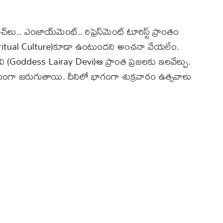
 ఎంజాయ్​మెంట్​.. రిఫ్రెస్​మెంట్​ టూరిస్ట్​ ప్రాంతం
Spiritual Culture)కూడా ఉంటుందని అంచనా వేయలేం.
దేవి (Goddess Lairay Devi)ఆ ప్రాంత ప్రజలకు ఇలవేల్పు.
సంగా జరుగుతాయి. దీనిలో భాగంగా శుక్రవారం ఉత్సవాలు