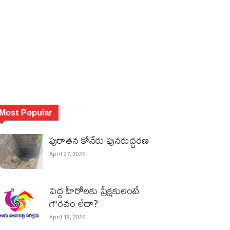
Most Popular
పురాత‌న కోనేరు పున‌రుద్ధ‌ర‌ణ
April 27, 2026
పెద్ద హీరోల‌కు ప్రేక్ష‌కులంటే
గౌర‌వం లేదా?
April 18, 2026