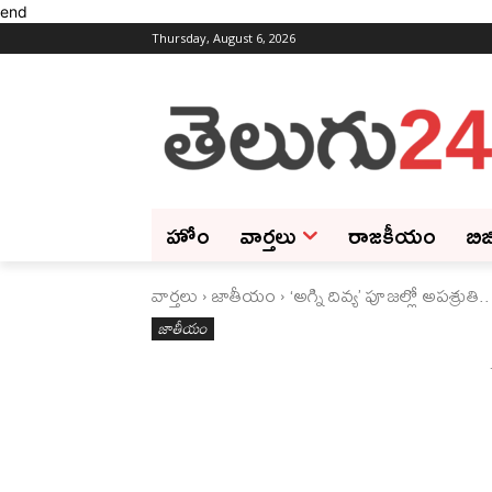
end
Thursday, August 6, 2026
హోం
వార్తలు
రాజకీయం
బిజ
వార్తలు
జాతీయం
‘అగ్ని దివ్య’ పూజల్లో అపశ్రు
జాతీయం