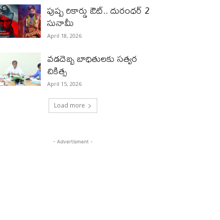
పుష్ప రికార్డు ఔట్‌.. దురంధ‌ర్ 2
సునామీ
April 18, 2026
వడదెబ్బ బాధితులకు సత్వర
చికిత్స
April 15, 2026
Load more
- Advertisment -