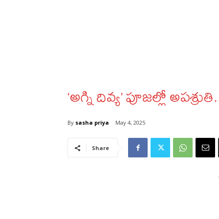
‘అగ్ని దివ్య’ పూజల్లో అపశ్ర
By
sasha priya
May 4, 2025
Share