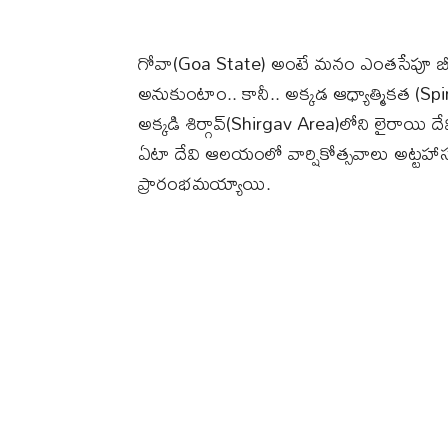
గోవా(Goa State) అంటే మనం ఎంతసేపూ బీచ్​లు..
అనుకుంటాం.. కానీ.. అక్కడ ఆధ్యాత్మికత (
అక్కడి శిర్గావ్‌(Shirgav Area)లోని లైరాయి 
ఏటా దేవి ఆలయంలో వార్షికోత్సవాలు అట్టహా
ప్రారంభమయ్యాయి.