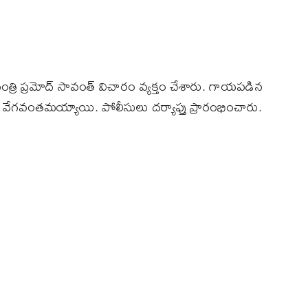
్రి ప్రమోద్ సావంత్ విచారం వ్యక్తం చేశారు. గాయపడిన
లు వేగవంతమయ్యాయి. పోలీసులు దర్యాప్తు ప్రారంభించారు.