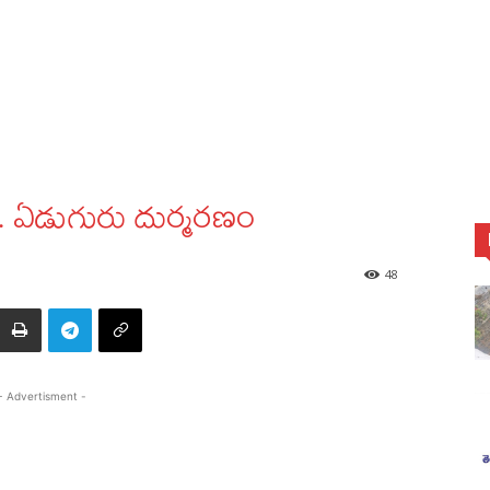
ుతి.. ఏడుగురు దుర్మరణం
48
- Advertisment -