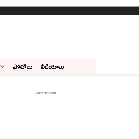
ఫోటోలు
వీడియోలు
- Advertisment -