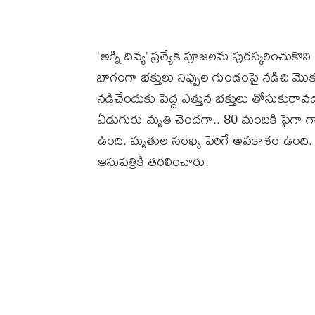
‘అగ్ని దివ్య’ ప్రత్యేక పూజలను పురస్కరించుకొన
భాగంగా భక్తులు నిప్పుల గుండంపై నడిచి మొక
నడిచేందుకు పెద్ద ఎత్తున భక్తులు తోసుకురా
ఏడుగురు మృతి చెందగా.. 80 మందికి పైగా గాయ
ఉంది. మృతుల సంఖ్య పెరిగే అవకాశం ఉంది. ప
ఆసుపత్రికి తరలించారు.