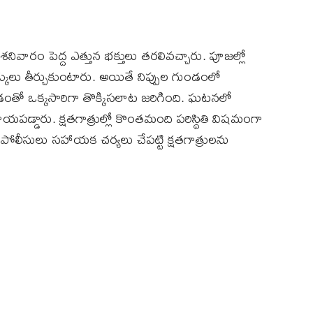
ి శనివారం పెద్ద ఎత్తున భక్తులు తరలివచ్చారు. పూజల్లో
్కులు తీర్చుకుంటారు. అయితే నిప్పుల గుండంలో
వడంతో ఒక్కసారిగా తొక్కిసలాట జరిగింది. ఘటనలో
పడ్డారు. క్షతగాత్రుల్లో కొంతమంది పరిస్థితి విషమంగా
ోలీసులు సహాయక చర్యలు చేపట్టి క్షతగాత్రులను