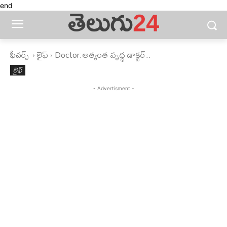
end
ఫీచ‌ర్స్ ‌
లైఫ్‌
Doctor:అత్యంత వృద్ధ డాక్టర్..
లైఫ్‌
- Advertisment -