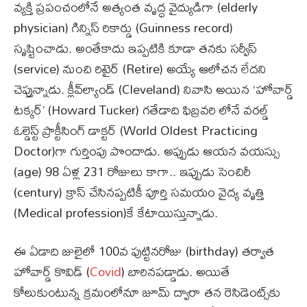
వ్యక్తి ప్రపంచంలోనే అత్యంత వృద్ధ వైద్యుడిగా (elderly
physician) గిన్నిస్‌ రికార్డు (Guinness record)
సృష్టించాడు. అంతేకాదు ఇప్పటికి కూడా తనకు సర్వీస్
(service) నుంచి రిటైర్ (Retire) అయ్యే ఆలోచన లేదని
చెప్తున్నాడు. క్లీవ్‌ల్యాండ్‌ (Cleveland) నివాసి అయిన ‘హోవార్డ్
టక్కర్’ (Howard Tucker) గతేడాది ఫిబ్రవరి లోనే వరల్డ్
ఓల్డెస్ట్ ప్రాక్టీసింగ్ డాక్టర్‌ (World Oldest Practicing
Doctor)గా గుర్తింపు పొందాడు. అప్పుడు ఆయన వయస్సు
(age) 98 ఏళ్ల 231 రోజులు కాగా.. ఇప్పుడు సెంచిరీ
(century) క్రాస్ చేసినప్పటికీ పూర్తి సమయం వైద్య వృత్తి
(Medical profession)కే కేటాయిస్తున్నాడు.
ఈ ఏడాది జులైలో 100వ పుట్టినరోజు (birthday) తర్వాత
హోవార్డ్ కొవిడ్ (
Covid
) బారినపడ్డాడు. అయితే
కోలుకుంటున్న క్రమంలోనూ జూమ్ ద్వారా తన రెసిడెంట్స్‌కు