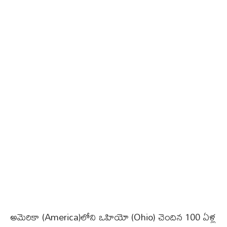
అమెరికా (America)లోని ఒహియో (Ohio) చెందిన 100 ఏళ్ల