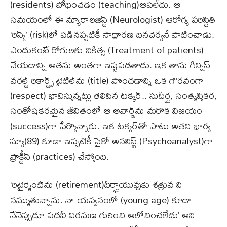
(residents) బోధించడం (teaching)ఆపలేదు. ఆ
సమయంలో ఈ న్యూరాలజిస్ట్ (Neurologist) ఆరోగ్య పరిస్థితి
‘రిస్క్’ (risk)లో పడినప్పటికీ సాధారణ దినచర్యనే పాటించాడు.
ఎందుకంటే రోగులకు చికిత్స (Treatment of patients)
చేయడాన్ని అతను అంతగా ఇష్టపడతాడు. ఇక తాను గిన్నిస్
వరల్డ్ రికార్డ్స్ టైటిల్‌ను (title) పొందడాన్ని ఒక గౌరవంగా
(respect) భావిస్తున్నట్లు తెలిపిన టక్కర్.. సుదీర్ఘ, సంతృప్తికర,
సంతోషకరమైన జీవితంలో ఆ అవార్డ్‌ను మరొక విజయం
(success)గా పేర్కొన్నారు. ఇక టక్కర్‌తో పాటు అతని భార్య
స్యూ(89) కూడా ఇప్పటికీ సైకో అనలిస్ట్‌ (Psychoanalyst)గా
ప్రాక్టీస్ (practices) చేస్తోంది.
‘రిటైర్మెంట్‌ను (retirement)దీర్ఘాయువుకు శత్రువ ని
నమ్ముతున్నాను. నా యవ్వనంలో (young age) కూడా
నేనెప్పుడూ పదవీ విరమణ గురించి ఆలోచించలేదు’ అని