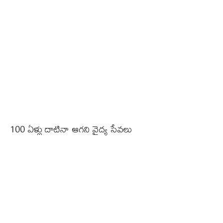
100 ఏళ్లు దాటినా ఆగని వైద్య సేవలు