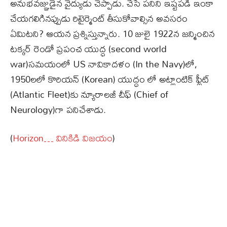
అనుభవజ్ఞుడైన వైద్యుడు చెప్పాడు. చేసే పనిని ఇష్టపడి ఇంకా
చేయగలిగినప్పుడు రిటైర్మెంట్ తీసుకోవాల్సిన అవసరం
ఏమిటని? ఆయన ప్రశ్నిస్తున్నారు. 10 జులై 1922న జన్మించిన
టక్కర్ రెండో ప్రపంచ యుద్ధ (second world
war)సమయంలో US నావికాదళం (In the Navy)లో,
1950లలో కొరియన్ (Korean) యుద్ధం లో అట్లాంటిక్ ఫ్లీట్‌
(Atlantic Fleet)కు న్యూరాలజీ చీఫ్‌ (Chief of
Neurology)గా పనిచేశాడు.
(
Horizon… వినికిడి విజయం
)