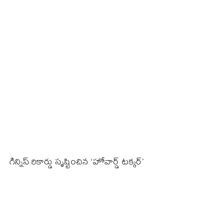
గిన్నిస్‌ రికార్డు సృష్టించిన ‘హోవార్డ్ టక్కర్’