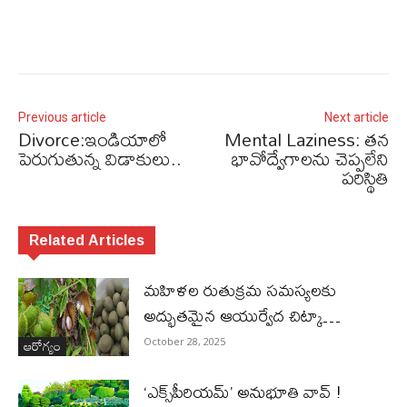
Previous article
Next article
Divorce:ఇండియాలో
Mental Laziness: తన
పెరుగుతున్న విడాకులు..
భావోద్వేగాలను చెప్పలేని
పరిస్థితి
Related Articles
మహిళల రుతుక్రమ సమస్యలకు
అద్భుతమైన ఆయుర్వేద చిట్కా…
ఆరోగ్యం
October 28, 2025
‘ఎక్స్​పీరియమ్​’ అనుభూతి వావ్​ !