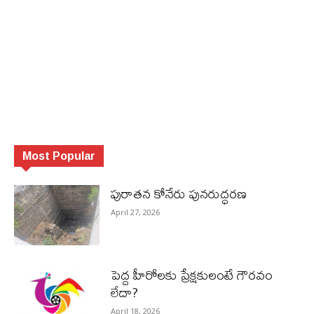
Most Popular
పురాత‌న కోనేరు పున‌రుద్ధ‌ర‌ణ
April 27, 2026
పెద్ద హీరోల‌కు ప్రేక్ష‌కులంటే గౌర‌వం
లేదా?
April 18, 2026