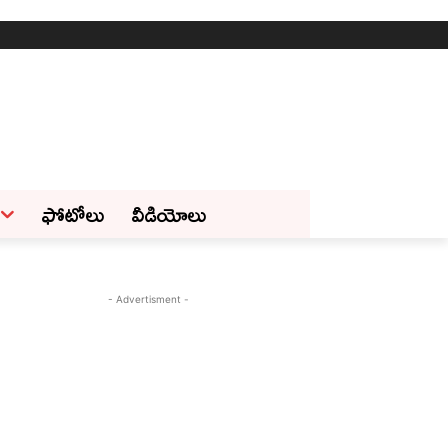
ఫోటోలు
వీడియోలు
- Advertisment -