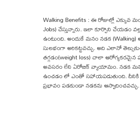
Walking Benefits : ఈ రోజుల్లో ఎక్కువ మంద
Jobs) చేస్తున్నారు. ఇలా కూర్చొని చేయడం వ
ఉంటుంది. అందుకే మనం నడక (Walking) అల
సులభంగా అరికట్టవచ్చు. అది ఎలానో తెల్సుక
తగ్గడం(weight loss) చాలా ఆరోగ్యకరమైన ప
అవసరం లేని ఏరోబిక్ వ్యాయామం. నడక మనుషు
ఉంచడం లో ఎంతో సహాయపడుతుంది. దీనికి ఖ
ప్రభావం పడకుండా నడకను ఆస్వాదించవచ్చు.