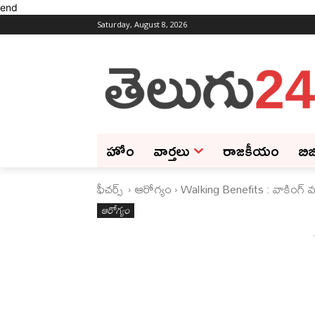
end
Saturday, August 8, 2026
హోం
వార్తలు
రాజకీయం
బిజ
ఫీచ‌ర్స్ ‌
ఆరోగ్యం
Walking Benefits : వాకింగ్ 
ఆరోగ్యం