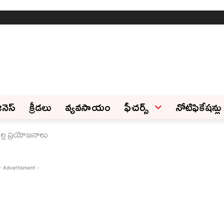
ినెస్‌
క్రీడలు
వ్యవసాయం
ఫీచ‌ర్స్ ‌
నోటిఫికేషన్లు
వల్ల ప్రయోజనాలు
- Advertisment -