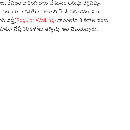
ంది. కేవలం వాకింగ్ ద్వారానే మనం బరువు తగ్గవచ్చు.
ా నడవాలి. ఒక్కరోజు కూడా మిస్ చేయకూడదు. పలు
చేస్తే(
Regular Walking
) వారంలోనే 3 కిలోల వరకు
ూ చేస్తే 30 కిలోలు తగ్గొచ్చు అని చెబుతున్నారు.