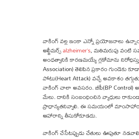
వాకింగ్ వల్ల ఇంకా ఎన్నో ప్రయోజనాలు ఉన్నాయ
అల్జీమర్స్
alzheimer’s
, మతిమరుపు వంటి సమ
అంధత్వానికి కారణమయ్యే గ్లకోమాను నిరోధిస్
Association) తెలిపిన ప్రకారం గుండెకు కూడ
పోటు(Heart Attack) వచ్చే అవకాశం తగ్గుతు
వాకింగ్ చాలా అవసరం. బీపీ(BP Control) అ
మేలు. దానికి సంబంధించిన వ్యాధులు రాక
ప్రాధాన్యతనివ్వాలి. ఈ సమయంలో మాంసాహారాన్ని
ఆహారాన్ని తీసుకోకూడదు.
వాకింగ్ చేసేటప్పుడు చేతులు ఊపుతూ నడవాల