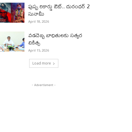
పుష్ప రికార్డు ఔట్‌.. దురంధ‌ర్ 2
సునామీ
April 18, 2026
వడదెబ్బ బాధితులకు సత్వర
చికిత్స
April 15, 2026
Load more
- Advertisment -