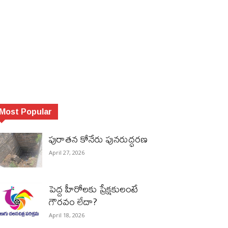
Most Popular
పురాత‌న కోనేరు పున‌రుద్ధ‌ర‌ణ
April 27, 2026
పెద్ద హీరోల‌కు ప్రేక్ష‌కులంటే
గౌర‌వం లేదా?
April 18, 2026