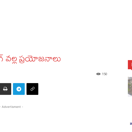
్ వల్ల ప్రయోజనాలు
150
- Advertisment -