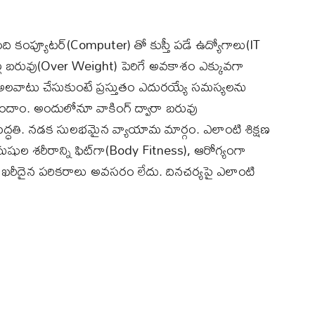
ి కంప్యూటర్(Computer) తో కుస్తీ పడే ఉద్యోగాలు(IT
ల్ల బరువు(Over Weight) పెరిగే అవకాశం ఎక్కువగా
వాటు చేసుకుంటే ప్రస్తుతం ఎదురయ్యే సమస్యలను
ుందాం. అందులోనూ వాకింగ్ ద్వారా బరువు
ద్ధతి. నడక సులభమైన వ్యాయామ మార్గం. ఎలాంటి శిక్షణ
ల శరీరాన్ని ఫిట్‌గా(Body Fitness), ఆరోగ్యంగా
రీదైన పరికరాలు అవసరం లేదు. దినచర్యపై ఎలాంటి