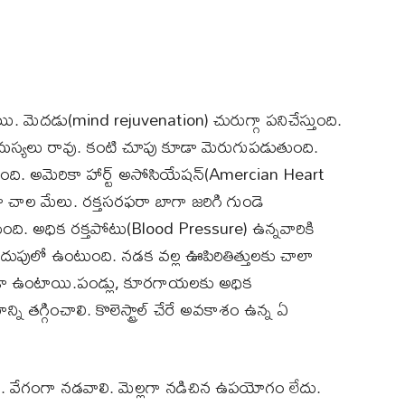
ి. మెదడు(mind rejuvenation) చురుగ్గా పనిచేస్తుంది.
స్యలు రావు. కంటి చూపు కూడా మెరుగుపడుతుంది.
తుంది. అమెరికా హార్ట్ అసోసియేషన్(Amercian Heart
ా చాల మేలు. రక్తసరఫరా బాగా జరిగి గుండె
ంది. అధిక రక్తపోటు(Blood Pressure) ఉన్నవారికి
దుపులో ఉంటుంది. నడక వల్ల ఊపిరితిత్తులకు చాలా
ుండా ఉంటాయి.పండ్లు, కూరగాయలకు అధిక
 తగ్గించాలి. కొలెస్ట్రాల్ చేరే అవకాశం ఉన్న ఏ
ి. వేగంగా నడవాలి. మెల్లగా నడిచిన ఉపయోగం లేదు.