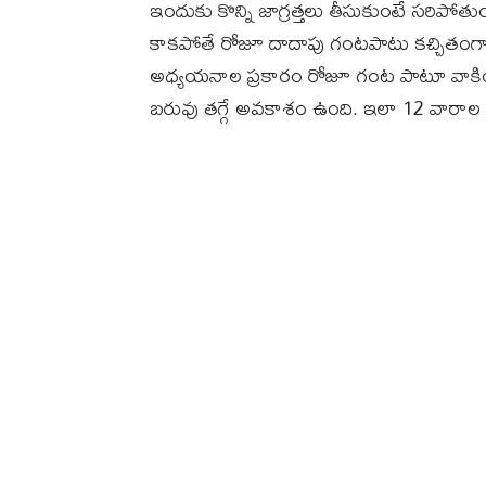
ఇందుకు కొన్ని జాగ్రత్తలు తీసుకుంటే సరిపోతు
కాకపోతే రోజూ దాదాపు గంటపాటు కచ్చితంగ
అధ్యయనాల ప్రకారం రోజూ గంట పాటూ వాకింగ్ 
బరువు తగ్గే అవకాశం ఉంది. ఇలా 12 వారాల పాట