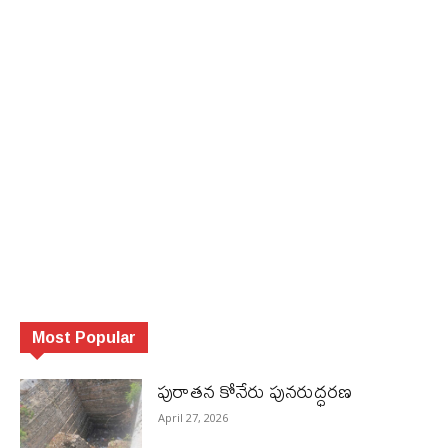
Most Popular
పురాత‌న కోనేరు పున‌రుద్ధ‌ర‌ణ
April 27, 2026