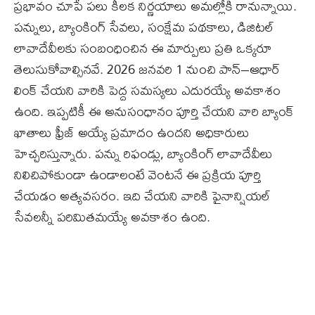
ప్రభావం చూపే పలు కీలక నిర్ణయాలు అమల్లోకి రానున్నాయి.
పన్నులు, బ్యాంకింగ్ సేవలు, సంక్షేమ పథకాలు, డిజిటల్
లావాదేవీలకు సంబంధించిన ఈ మార్పులు ప్రతి ఒక్కరూ
తెలుసుకోవాల్సినవే. 2026 జనవరి 1 నుంచి పాన్–ఆధార్
లింక్ చేయని వారికి పెద్ద సమస్యలు ఎదురయ్యే అవకాశం
ఉంది. ఇప్పటికీ ఈ అనుసంధానం పూర్తి చేయని వారి బ్యాంక్
ఖాతాలు ఫ్రీజ్ అయ్యే ప్రమాదం ఉందని అధికారులు
హెచ్చరిస్తున్నారు. పన్ను రిఫండ్లు, బ్యాంకింగ్ లావాదేవీలు
నిలిచిపోకుండా ఉండాలంటే వెంటనే ఈ ప్రక్రియ పూర్తి
చేయడం అత్యవసరం. ఇది చేయని వారికి ఫైనాన్షియల్
సేవలన్నీ పరిమితమయ్యే అవకాశం ఉంది.