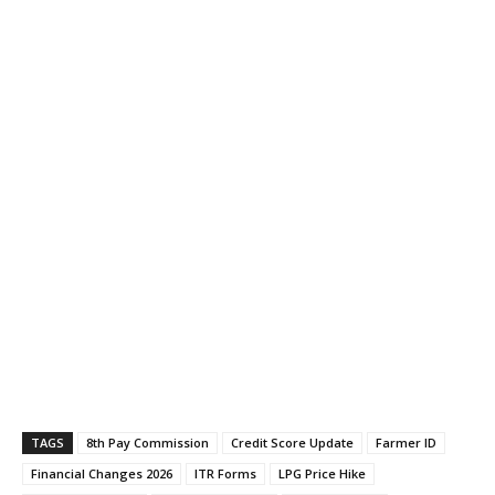
TAGS
8th Pay Commission
Credit Score Update
Farmer ID
Financial Changes 2026
ITR Forms
LPG Price Hike