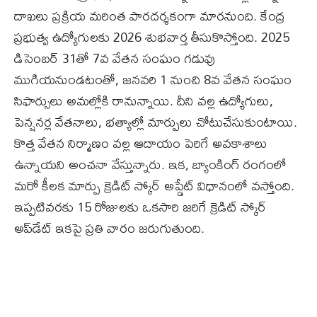
దాఖలు ప్రక్రియ మరింత పారదర్శకంగా మారనుంది. కేంద్ర
ప్రభుత్వ ఉద్యోగులకు 2026 శుభవార్త తీసుకొస్తోంది. 2025
డిసెంబర్ 31తో 7వ వేతన సంఘం గడువు
ముగియనుండటంతో, జనవరి 1 నుంచి 8వ వేతన సంఘం
సిఫార్సులు అమల్లోకి రానున్నాయి. దీని వల్ల ఉద్యోగులు,
పెన్షనర్ల వేతనాలు, భత్యాల్లో మార్పులు చోటుచేసుకుంటాయి.
కొత్త వేతన నిర్మాణం వల్ల ఆదాయం పెరిగే అవకాశాలు
ఉన్నాయని అంచనా వేస్తున్నారు. ఇక, బ్యాంకింగ్ రంగంలో
మరో కీలక మార్పు క్రెడిట్ స్కోర్ అప్డేట్ విధానంలో వస్తోంది.
ఇప్పటివరకు 15 రోజులకు ఒకసారి జరిగే క్రెడిట్ స్కోర్
అప్‌డేట్ ఇకపై ప్రతి వారం జరుగుతుంది.