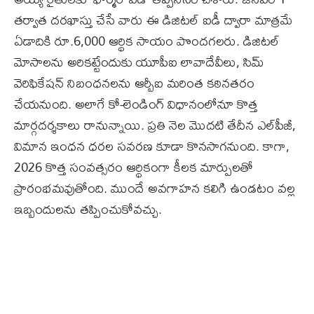
తర్వాత దరఖాస్తు చేసే వారు ఈ డిజిటల్ ఐడీ ద్వారా మాత్రమే
ఏడాదికి రూ.6,000 ఆర్థిక సాయం పొందగలరు. డిజిటల్
మోసాలను అరికట్టేందుకు యూపీఐ లావాదేవీలు, సిమ్
వెరిఫికేషన్ నిబంధనలను ఆర్బీఐ మరింత కఠినతరం
చేయనుంది. అలాగే కో-లెండింగ్ విధానంలోనూ కొత్త
మార్గదర్శకాలు రానున్నాయి. ప్రతి నెల మొదటి తేదీన ఎల్‌పీజీ,
విమాన ఇంధన ధరల సవరణ కూడా కొనసాగనుంది. కాగా,
2026 కొత్త సంవత్సరం ఆర్థికంగా కీలక మార్పులతో
ప్రారంభమవుతోంది. ముందే అవగాహన కలిగి ఉండటం వల్ల
ఇబ్బందులను తప్పించుకోవచ్చు.