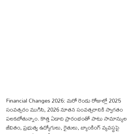
Financial Changes 2026: మరో రెండు రోజుల్లో 2025
సంవత్సరం ముగిసి, 2026 నూతన సంవత్సరానికి స్వాగతం
పలకబోతున్నాం. కొత్త ఏడాది ప్రారంభంతో పాటు సామాన్యుల
జీవితం, ప్రభుత్వ ఉద్యోగులు, రైతులు, బ్యాంకింగ్ వ్యవస్థపై