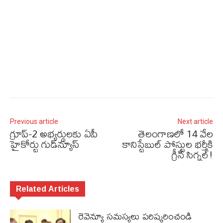
Previous article
Next article
గ్రూప్‌-2 అభ్యర్థులకు ఏపీ
తెలంగాణలో 14 వేల
హైకోర్టు గుడ్‌న్యూస్‌
కానిస్టేబుల్ పోస్టుల భర్తీకి
గ్రీన్ సిగ్నల్!
Related Articles
రెవెన్యూ సమస్యలు ప‌రిష్క‌రించండి