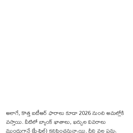
అలాగే, కొత్త ఐటీఆర్ ఫారాలు కూడా 2026 నుంచి అమల్లోకి
వస్తాయి. వీటిలో బ్యాంక్ ఖాతాలు, ఖర్చుల వివరాలు
ముందుగానే (ప్రీ-ఫిల్) కనిపించనున్నాయి. దీని వల్ల పన్ను