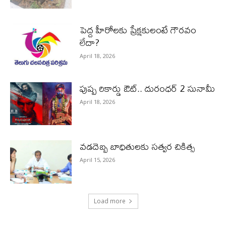
పెద్ద హీరోల‌కు ప్రేక్ష‌కులంటే గౌర‌వం
లేదా?
April 18, 2026
పుష్ప రికార్డు ఔట్‌.. దురంధ‌ర్ 2 సునామీ
April 18, 2026
వడదెబ్బ బాధితులకు సత్వర చికిత్స
April 15, 2026
Load more