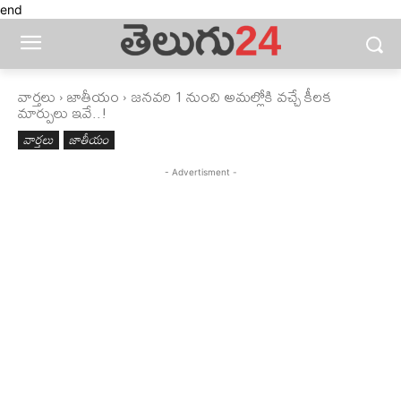
end
వార్తలు
జాతీయం
జనవరి 1 నుంచి అమల్లోకి వచ్చే కీలక
మార్పులు ఇవే..!
వార్తలు
జాతీయం
- Advertisment -