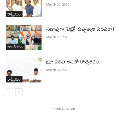
March 30, 2026
రాష్ట్రీయం
స‌జావుగా పెట్రో ఉత్ప‌త్తుల స‌ర‌ఫ‌రా!
March 27, 2026
రాజకీయం
భూ ప‌రిపాల‌న‌లో కొత్తశ‌కం!
March 26, 2026
రాష్ట్రీయం
- Advertisment -