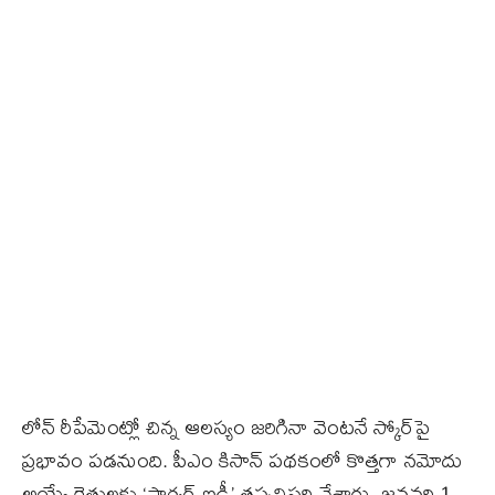
లోన్ రీపేమెంట్లో చిన్న ఆలస్యం జరిగినా వెంటనే స్కోర్‌పై
ప్రభావం పడనుంది. పీఎం కిసాన్ పథకంలో కొత్తగా నమోదు
అయ్యే రైతులకు ‘ఫార్మర్ ఐడీ’ తప్పనిసరి చేశారు. జనవరి 1