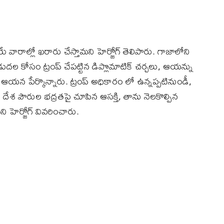
యే వారాల్లో ఖరారు చేస్తామని హెర్జోగ్‌ తెలిపారు. గాజాలోని
దల కోసం ట్రంప్‌ చేపట్టిన డిప్లొమాటిక్‌ చర్చలు, ఆయన్ను
ు ఆయన పేర్కొన్నారు. ట్రంప్‌ అధికారం లో ఉన్నప్పటినుండీ,
ేశ పౌరుల భద్రతపై చూపిన ఆసక్తి, తాను నెలకొల్పిన
హెర్జోగ్‌ వివరించారు.