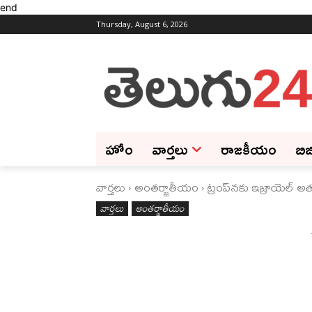
end
Thursday, August 6, 2026
హోం
వార్తలు
రాజకీయం
బిజ
వార్తలు
అంతర్జాతీయం
ట్రంప్‌నకు ఇజ్రాయెల్‌ అ
వార్తలు
అంతర్జాతీయం