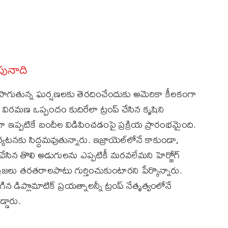
 పునాది
ొనసాగుతున్న ఘర్షణలకు తెరదించేందుకు అమెరికా కీలకంగా
విరమణ ఒప్పందం కుదిరేలా ట్రంప్‌ చేసిన కృషిని
 ఇప్పటికే బందీల విడిపించడంపై ప్రక్రియ ప్రారంభమైంది.
్యటనకు సిద్ధమవుతున్నారు. ఇజ్రాయెల్‌లోనే కాకుండా,
‌ వేసిన తొలి అడుగులను ఎప్పటికీ మరవలేమని హెర్జోగ్‌
 ప్రజలు తరతరాలపాటు గుర్తించుకుంటారని పేర్కొన్నారు.
డిప్లొమాటిక్‌ ప్రయత్నాలన్నీ ట్రంప్‌ నేతృత్వంలోనే
డారు.