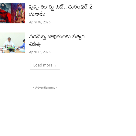
పుష్ప రికార్డు ఔట్‌.. దురంధ‌ర్ 2
సునామీ
April 18, 2026
వడదెబ్బ బాధితులకు సత్వర
చికిత్స
April 15, 2026
Load more
- Advertisment -