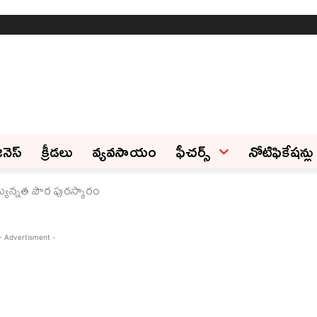
ినెస్‌
క్రీడలు
వ్యవసాయం
ఫీచ‌ర్స్ ‌
నోటిఫికేషన్లు
త్యున్నత పౌర పురస్కారం
- Advertisment -