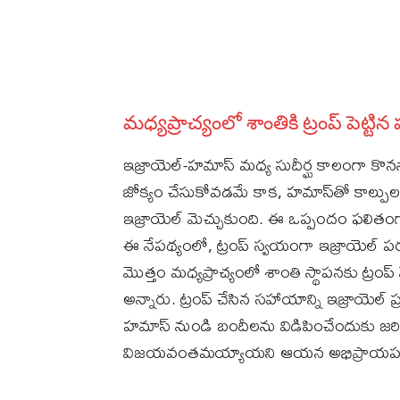
మధ్యప్రాచ్యంలో శాంతికి ట్రంప్‌ పెట్టిన
ఇజ్రాయెల్‌-హమాస్‌ మధ్య సుదీర్ఘ కాలంగా క
జోక్యం చేసుకోవడమే కాక, హమాస్‌తో కాల్పుల 
ఇజ్రాయెల్‌ మెచ్చుకుంది. ఈ ఒప్పందం ఫలితంగా
ఈ నేపథ్యంలో, ట్రంప్‌ స్వయంగా ఇజ్రాయెల్‌ పర
మొత్తం మధ్యప్రాచ్యంలో శాంతి స్థాపనకు ట్రంప్
అన్నారు. ట్రంప్‌ చేసిన సహాయాన్ని ఇజ్రాయెల్‌
హమాస్‌ నుండి బందీలను విడిపించేందుకు జరిగిన 
విజయవంతమయ్యాయని ఆయన అభిప్రాయపడ్