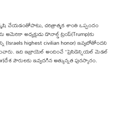
 కృషి చేయడంతోపాటు, చరిత్రాత్మక శాంతి ఒప్పందం
మెరికా అధ్యక్షుడు డొనాల్డ్‌ ట్రంప్‌(Trump)కు
ాన్ని (Israels highest civilian honor) ఇవ్వబోతోందని
టించారు. ఇది ఇజ్రాయెల్‌ అందించే “ప్రెసిడెన్షియల్‌ మెడల్‌
r)దేశ పౌరులకు ఇవ్వదగిన అత్యున్నత పురస్కారం.