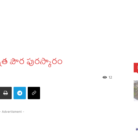
న్నత పౌర పురస్కారం
12
- Advertisment -