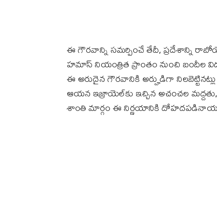
ఈ గౌరవాన్ని సమర్పించే తేదీ, ప్రదేశాన్ని రాబో
హమాస్‌ నియంత్రిత ప్రాంతం నుంచి బందీల విడు
ఈ అరుదైన గౌరవానికి అర్హుడిగా నిలబెట్టినట్ల
ఆయన ఇజ్రాయెల్‌కు ఇచ్చిన అచంచల మద్దతు, ద
శాంతి మార్గం ఈ నిర్ణయానికి దోహదపడినాయని 