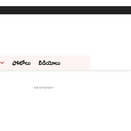
ఫోటోలు
వీడియోలు
- Advertisment -