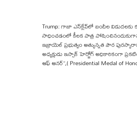
Trump: గాజా ఎన్‌క్లేవ్‌లో బందీల విడుదలకు
సాధించడంలో కీలక పాత్ర పోషించినందుకుగాను అ
ఇజ్రాయెల్‌ ప్రభుత్వం అత్యున్నత పౌర పురస్కార
అధ్యక్షుడు ఇస్సాక్‌ హెర్జోగ్‌ అధికారికంగా ప్రక
ఆఫ్‌ ఆనర్‌”,( Presidential Medal of Hono