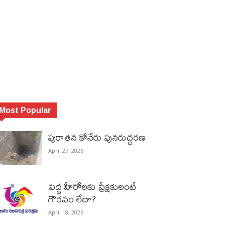
Most Popular
పురాత‌న కోనేరు పున‌రుద్ధ‌ర‌ణ
April 27, 2026
పెద్ద హీరోల‌కు ప్రేక్ష‌కులంటే
గౌర‌వం లేదా?
April 18, 2026