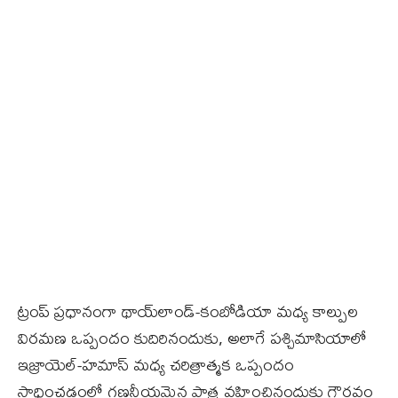
ట్రంప్ ప్రధానంగా థాయ్‌లాండ్-కంబోడియా మధ్య కాల్పుల
విరమణ ఒప్పందం కుదిరినందుకు, అలాగే పశ్చిమాసియాలో
ఇజ్రాయెల్-హమాస్ మధ్య చరిత్రాత్మక ఒప్పందం
సాధించడంలో గణనీయమైన పాత్ర వహించినందుకు గౌరవం