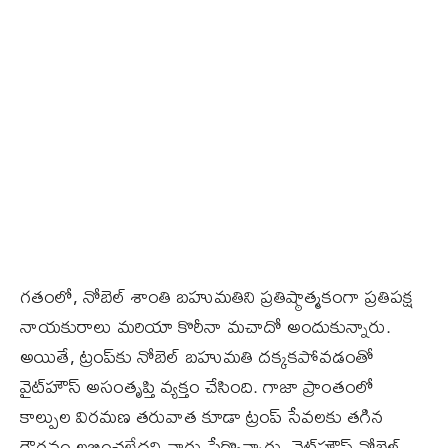
గతంలో, నోబెల్ శాంతి బహుమతిని ప్రతిష్ఠాత్మకంగా ప్రతిపక్ష
నాయకురాలు మరియా కొరీనా మచాదో అందుకున్నారు.
అయితే, ట్రంప్‌కు నోబెల్ బహుమతి దక్కకపోవడంతో
వైట్‌హౌస్ అసంతృప్తి వ్యక్తం చేసింది. గాజా ప్రాంతంలో
కాల్పుల విరమణ తరువాత కూడా ట్రంప్ సేవలకు తగిన
గౌరవం లభించలేదని వారు పేర్కొన్నారు. వైట్‌హౌస్ నోబెల్