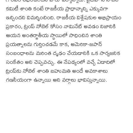
కమిటీ శాంతి కంటే రాజకీయ ప్రాధాన్యాన్ని ఎక్కువగా
ఇచ్చిందని విమర్శించింది. రాజకీయ విశ్లేషకుల అభిప్రాయం
ప్రకారం, ట్రంప్ నోబెల్ కోసం నామినేట్ అవడం నిజానికి
ఆయన అంతర్జాతీయ స్థాయిలో సాధించిన శాంతి
ప్రయత్నాలను గుర్తించడమే కాక, అమెరికా-జపాన్
సంబంధాలను మరింత దృఢం చేయడానికి ఒక సార్వజనిక
సంకేతం అని చెప్పవచ్చు. ఈ నేపథ్యంలో వచ్చే ఏడాదిలో
ట్రంప్‌కు నోబెల్ శాంతి బహుమతి అందే అవకాశాలు
గణనీయంగా ఉన్నాయి అని వర్గాలు భావిస్తున్నాయి.