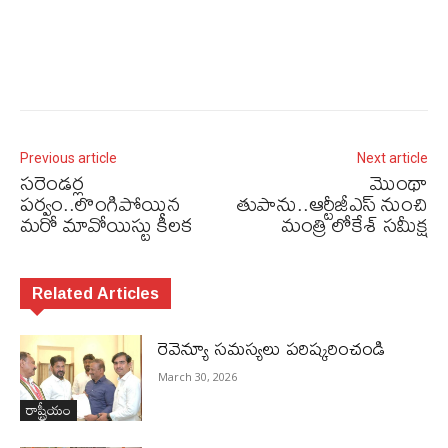
Previous article
Next article
సరెండర్ల
మొంథా
పర్వం..లొంగిపోయిన
తుపాను..ఆర్టీజీఎస్ నుంచి
మరో మావోయిస్టు కీలక
మంత్రి లోకేశ్‌ సమీక్ష
Related Articles
రెవెన్యూ సమస్యలు ప‌రిష్క‌రించండి
March 30, 2026
రాష్ట్రీయం