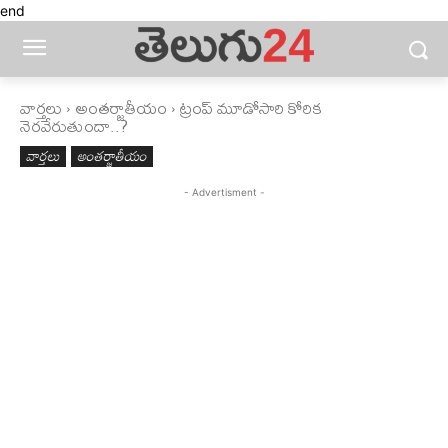
end
వార్తలు
అంతర్జాతీయం
ట్రంప్ మూడోసారి కోరిక
నెరవేరుతుందా..?
వార్తలు
అంతర్జాతీయం
- Advertisment -