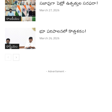
స‌జావుగా పెట్రో ఉత్ప‌త్తుల స‌ర‌ఫ‌రా!
March 27, 2026
రాజకీయం
భూ ప‌రిపాల‌న‌లో కొత్తశ‌కం!
March 26, 2026
రాష్ట్రీయం
- Advertisment -