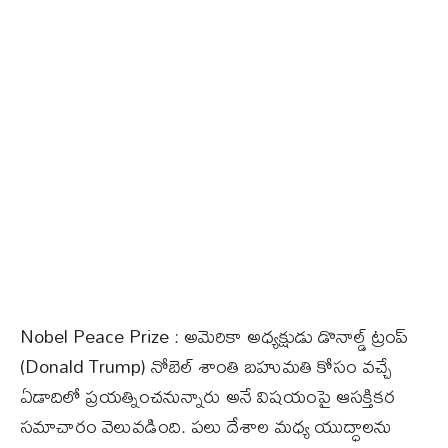
Nobel Peace Prize : అమెరికా అధ్యక్షుడు డొనాల్డ్ ట్రంప్‌
(Donald Trump) నోబెల్ శాంతి బహుమతి కోసం వచ్చే
ఏడాదిలో ప్రయత్నించనున్నారు అనే విషయంపై ఆసక్తికర
సమాచారం వెలువడింది. పలు దేశాల మధ్య యుద్ధాలను