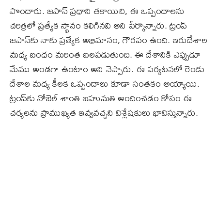
పొందారు. జపాన్ ప్రధాని తకాయిచి, ఈ ఒప్పందాలను
చరిత్రలో ప్రత్యేక స్థానం కలిగినవి అని పేర్కొన్నారు. ట్రంప్
జపాన్‌కు నాకు ప్రత్యేక అభిమానం, గౌరవం ఉంది. ఇరుదేశాల
మధ్య బంధం మరింత బలపడుతుంది. ఈ దేశానికి ఎప్పుడూ
మేము అండగా ఉంటాం అని చెప్పారు. ఈ పర్యటనలో రెండు
దేశాల మధ్య కీలక ఒప్పందాలు కూడా సంతకం అయ్యాయి.
ట్రంప్‌కు నోబెల్ శాంతి బహుమతి అందించడం కోసం ఈ
చర్యలను ప్రాముఖ్యత ఇవ్వవచ్చని విశ్లేషకులు భావిస్తున్నారు.