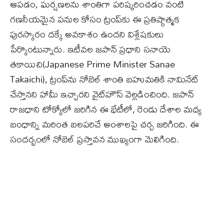
ఆపడం, ఘర్షణలను శాంతిగా పరిష్కరించడం వంటి
గణనీయమైన పనుల కోసం ట్రంప్‌కు ఈ ప్రతిష్ఠాత్మక
పురస్కారం దక్కే అవకాశం ఉందని విశ్లేషకులు
పేర్కొంటున్నారు. ఇటీవల జపాన్ ప్రధాని సనాయె
తకాయిచి(Japanese Prime Minister Sanae
Takaichi), ట్రంప్‌ను నోబెల్ శాంతి బహుమతికి నామినేట్
చేస్తానని హామీ ఇచ్చారని వైట్‌హౌస్ వెల్లడించింది. జపాన్
రాజధాని టోక్యోలో జరిగిన ఈ భేటీలో, రెండు దేశాల మధ్య
బంధాన్ని మరింత బలపరిచే అంశాలపై చర్చ జరిగింది. ఈ
సందర్భంలో నోబెల్ ప్రస్తావన ముఖ్యంగా మెలిగింది.