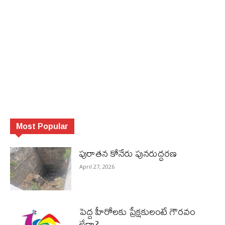
Most Popular
పురాత‌న కోనేరు పున‌రుద్ధ‌ర‌ణ
April 27, 2026
పెద్ద హీరోల‌కు ప్రేక్ష‌కులంటే గౌర‌వం
లేదా?