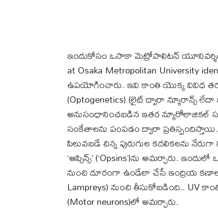
ఇందుకోసం ఒసాకా మెట్రోపాలిటన్ యూనివర్శిటీ శాస్త్ర
at Osaka Metropolitan University identi
ఉపయోగించారు. ఇవి కాంతి యొక్క వివిధ తరంగదైర
(Optogenetics) (లైట్ ద్వారా న్యూరాన్స్ లేదా
అనుసంధానించబడిన ఇతర న్యూరోలాజికల్ సర్క
సంకేతాలను పంపడం ద్వారా ప్రతిస్పందిస్తాయి.
పిలువబడే చిన్న పురుగుల కదలికలను నేరుగా నియం
‘ఆప్సిన్స్’ (‘Opsins’)ను అమర్చారు. ఇందులో
నుంచి దూరంగా ఉండేలా చేసే ఇంద్రియ కణాలలో
Lampreys) నుంచి తీసుకోబడింది.. UV కాంతిక
(Motor neurons)లో అమర్చారు.