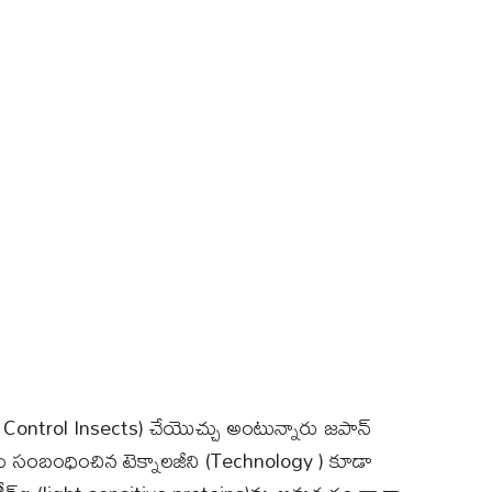
 Control Insects) చేయొచ్చు అంటున్నారు జపాన్
ుకు సంబంధించిన టెక్నాలజీని (Technology ) కూడా