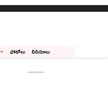
ఫోటోలు
వీడియోలు
- Advertisment -