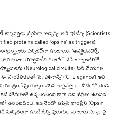
వేత్తలు ట్రిగ్గర్‌గా ‘ఆప్సిన్స్’ అనే ప్రోటీన్స్ (Scientists
fied proteins called ‘opsins’ as triggers)
్ఘ్యాలకు సెన్సిటివ్‌గా ఉంటాయి. ‘ఆప్టోజెనెటిక్స్
 ఇతర కణాల యాక్టవిటీని కంట్రోల్ చేసే టెక్నాలజీ)’తో
్యూట్‌లను (Neurological circuits) సెట్ చేయగల
 ఈ సాంకేతికతతో ‘సి. ఎలిగాన్స్’ (‘C. Elegance’) అని
త్రించే ప్రయత్నం చేసిన శాస్త్రవేత్తలు.. వీటిలోకి రెండు
 ఒకటి దోమలలో ఉద్భవించింది కాగా ఇది జీవులు ఉద్దీపన
 ఉంచబడింది. ఇక రెండో ఆప్సిన్ లాంప్రేస్ (Opsin
ి సున్నితంగా ఉండే దీన్ని పురుగుల మోటారు న్యూరాన్ల