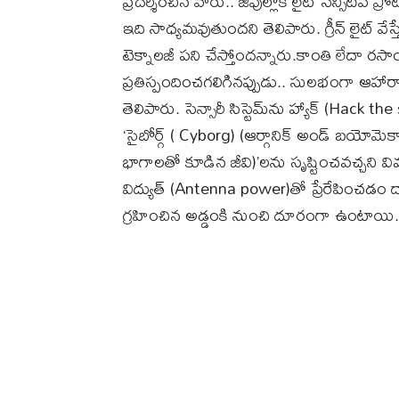
ప్రదర్శించిన వారు.. జీవుల్లోకి లైట్ సెన్సిటివ్
ఇది సాధ్యమవుతుందని తెలిపారు. గ్రీన్ లైట్‌
టెక్నాలజీ పని చేస్తోందన్నారు.కాంతి లేదా ర
ప్రతిస్పందించగలిగినప్పుడు.. సులభంగా ఆహా
తెలిపారు. సెన్సారీ సిస్టెమ్‌ను హ్యాక్ (Ha
‘సైబోర్గ్‌ ( Cyborg) (ఆర్గానిక్ అండ్ బయోమ
భాగాలతో కూడిన జీవి)’లను సృష్టించవచ్చని 
విద్యుత్‌ (Antenna power)తో ప్రేరేపించడ
గ్రహించిన అడ్డంకి నుంచి దూరంగా ఉంటాయి.