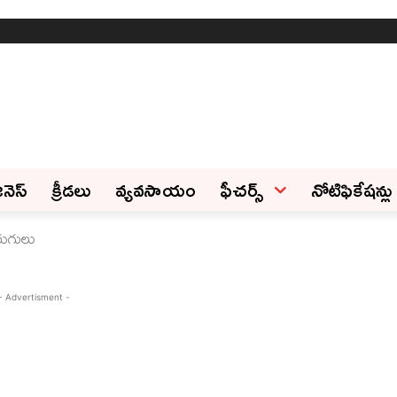
ినెస్‌
క్రీడలు
వ్యవసాయం
ఫీచ‌ర్స్ ‌
నోటిఫికేషన్లు
ురుగులు
- Advertisment -