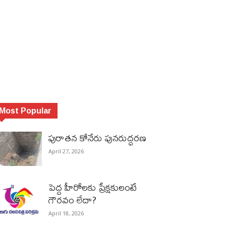
Most Popular
పురాత‌న కోనేరు పున‌రుద్ధ‌ర‌ణ
April 27, 2026
పెద్ద హీరోల‌కు ప్రేక్ష‌కులంటే
గౌర‌వం లేదా?
April 18, 2026