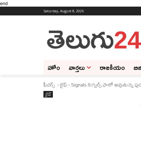
end
Saturday, August 8, 2026
హోం
వార్తలు
రాజకీయం
బిజ
ఫీచ‌ర్స్ ‌
లైఫ్‌
Signals:సిగ్నల్స్ ఫాలో అవుతున్న ప
లైఫ్‌