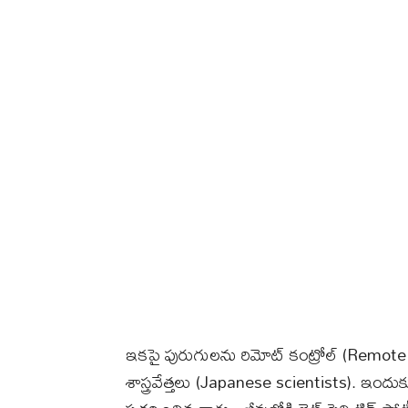
ఇకపై పురుగులను రిమోట్ కంట్రోల్ (Remote
శాస్త్రవేత్తలు (Japanese scientists). ఇంద