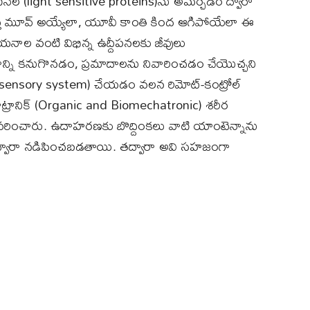
 ప్రోటీన్‌ల (light sensitive proteins)ను అమర్చడం ద్వారా
 వేస్తే మూవ్ అయ్యేలా, యూవీ కాంతి కింద ఆగిపోయేలా ఈ
సాయనాల వంటి విభిన్న ఉద్దీపనలకు జీవులు
రాన్ని కనుగొనడం, ప్రమాదాలను నివారించడం చేయొచ్చని
ck the sensory system) చేయడం వలన రిమోట్-కంట్రోల్
ెకాట్రానిక్ (Organic and Biomechatronic) శరీర
వివరించారు. ఉదాహరణకు బొద్దింకలు వాటి యాంటెన్నాను
ం ద్వారా నడిపించబడతాయి. తద్వారా అవి సహజంగా