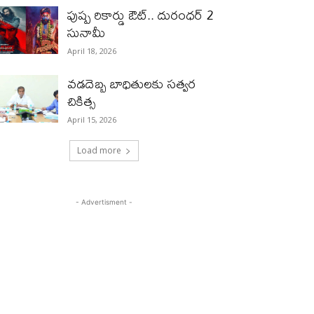
పుష్ప రికార్డు ఔట్‌.. దురంధ‌ర్ 2
సునామీ
April 18, 2026
వడదెబ్బ బాధితులకు సత్వర
చికిత్స
April 15, 2026
Load more
- Advertisment -