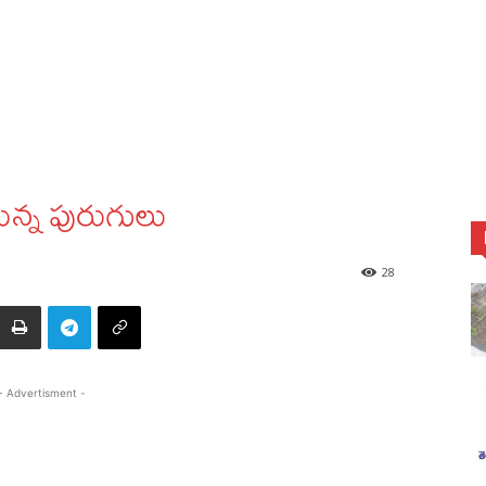
తున్న పురుగులు
28
- Advertisment -