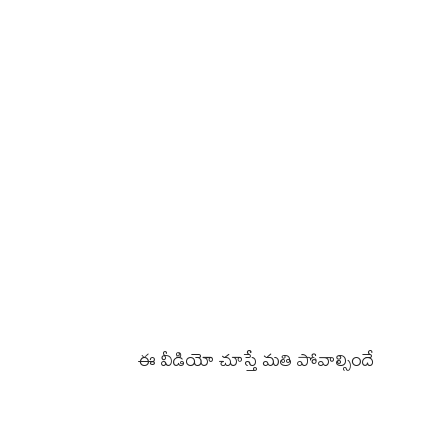
ఈ వీడియో చూస్తే మతి పోవాల్సిందే