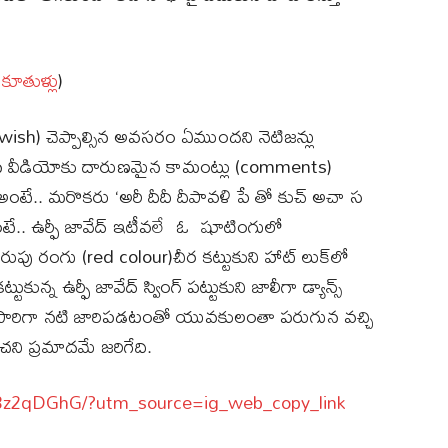
కూతుళ్లు
)
 (wish) చెప్పాల్సిన అవసరం ఏముందని నెటిజన్లు
చేసిన వీడియోకు దారుణమైన కామంట్లు (comments)
ి అంటే.. మరొకరు ‘అరీ దీదీ దీపావళి పే తో కుచ్ అచా స
ంటే.. ఉర్ఫీ జావేద్ ఇటీవలే ఓ షూటింగులో
పు రంగు (red colour)చీర కట్టుకుని హాట్ లుక్‌లో
ట్టుకున్న ఉర్ఫీ జావేద్ స్వింగ్ పట్టుకుని జాలీగా డ్యాన్స్
క్కసారిగా నటి జారిపడటంతో యువకులంతా పరుగున వచ్చి
ని ప్రమాదమే జరిగేది.
C3z2qDGhG/?utm_source=ig_web_copy_link