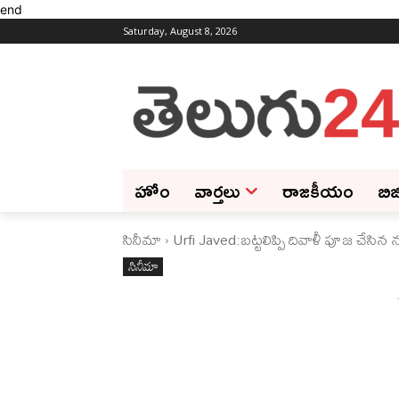
end
Saturday, August 8, 2026
హోం
వార్తలు
రాజకీయం
బిజ
సినీమా
Urfi Javed:బట్టలిప్పి దివాళీ పూజ చేసిన న
సినీమా