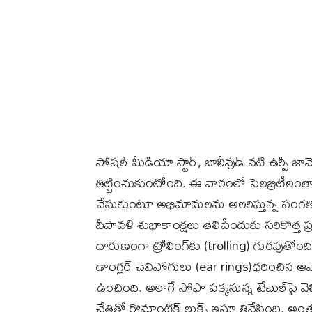
సోషల్ మీడియా స్టార్‌, బాలీవుడ్ నటి ఉర్ఫీ
తిట్టించుకుంటోంది. ఈ వారంలో సెలబ్రిటీలంతా 
చేసుకుంటూ అభిమానులను అలరిస్తున్న సంగతి తె
దీపావళి శుభాకాంక్షలు తెలిపేందుకు సరికొత్త ప
దారుణంగా ట్రోలింగ్‌కు (trolling) గురవుతోంద
డాంగ్లర్ చెవిపోగులు (ear rings)ధరించిన 
ఉంచింది. అలాగే సోఫా పక్కనున్న టేబుల్‌పై 
చేతితో రొమాంటిక్ లుక్స్ ఇస్తూ తినేసింది. 