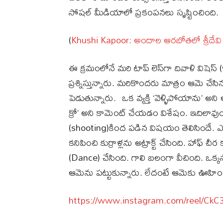
సోషల్ మీడియాలో ప్రకంపనలు సృష్టించింది.
(
Khushi Kapoor: అందాల ఆరబోతలో శ్రీదేవి 
ఈ క్రమంలోనే మరి టాప్ లెస్‌గా దివాళి విషెస్
ప్రశ్నిస్తున్నారు. మరికొందరు మాత్రం ఆమె 
పెడుతున్నారు. ఒక వ్యక్తి ‘వెళ్ళిపోయాను’ అన
క్రో’ అని కామెంట్ చేయడం విశేషం. ఇదిలావు
(shooting)కింద పడిన విషయం తెలిసిందే. ఎరు
కనిపించి కుర్రాళ్లను అట్రాక్ట్ చేసింది. హాఫ్ చీర క
(Dance) చేసింది. గాలి బలంగా వీచింది. ఒ
ఆమెను పట్టుకున్నారు. లేదంటే ఆమెకు ఊహించ
https://www.instagram.com/reel/Ck