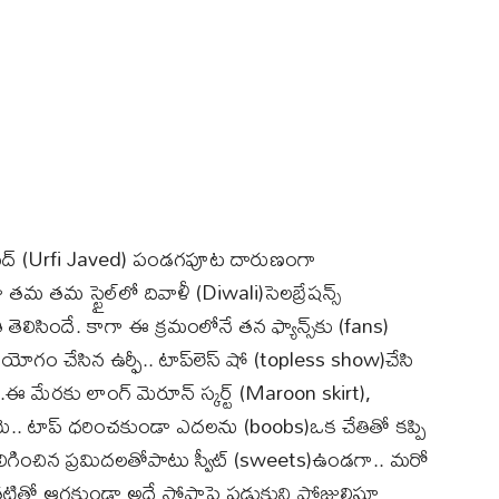
 జావెద్ (Urfi Javed) పండగపూట దారుణంగా
తమ తమ స్టైల్‌లో దివాళీ (Diwali)సెలబ్రేషన్స్
లిసిందే. కాగా ఈ క్రమంలోనే తన ఫ్యాన్స్‌కు (fans)
్రయోగం చేసిన ఉర్ఫీ.. టాప్‌లెస్‌ షో (topless show)చేసి
ి.ఈ మేరకు లాంగ్ మెరూన్ స్కర్ట్ (Maroon skirt),
ఆమె.. టాప్ ధరించకుండా ఎదలను (boobs)ఒక చేతితో కప్పి
వెలిగించిన ప్రమిదలతోపాటు స్వీట్ (sweets)ఉండగా.. మరో
అంతటితో ఆగకుండా అదే సోఫాపై పడుకుని పోజులిస్తూ