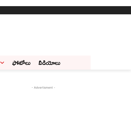
ఫోటోలు
వీడియోలు
- Advertisment -