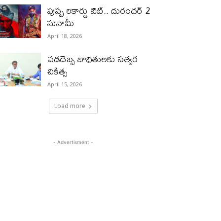
పుష్ప రికార్డు ఔట్‌.. దురంధ‌ర్ 2
సునామీ
April 18, 2026
వడదెబ్బ బాధితులకు సత్వర
చికిత్స
April 15, 2026
Load more
- Advertisment -