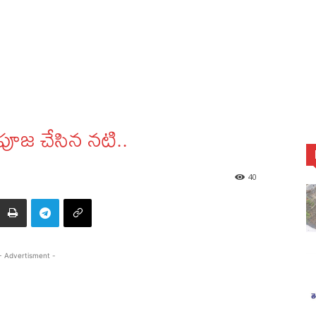
ీ పూజ చేసిన నటి..
40
- Advertisment -