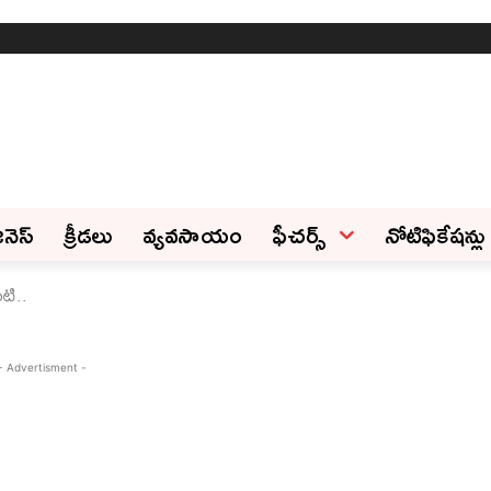
ినెస్‌
క్రీడలు
వ్యవసాయం
ఫీచ‌ర్స్ ‌
నోటిఫికేషన్లు
టి..
- Advertisment -