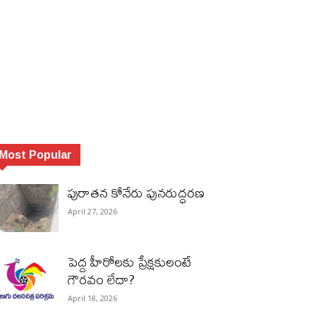
Most Popular
పురాత‌న కోనేరు పున‌రుద్ధ‌ర‌ణ
April 27, 2026
పెద్ద హీరోల‌కు ప్రేక్ష‌కులంటే
గౌర‌వం లేదా?
April 18, 2026