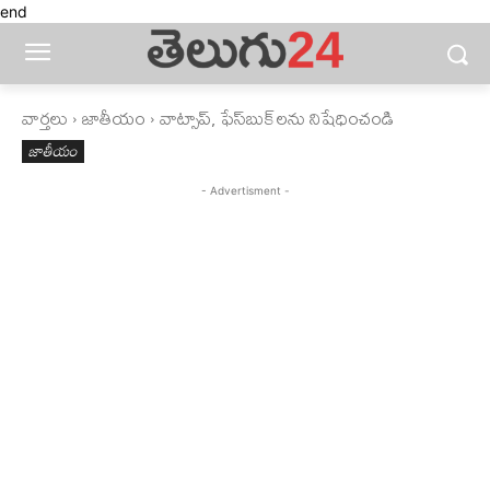
end
వార్తలు
జాతీయం
వాట్సాప్‌, ఫేస్‌బుక్‌లను నిషేధించండి
జాతీయం
- Advertisment -