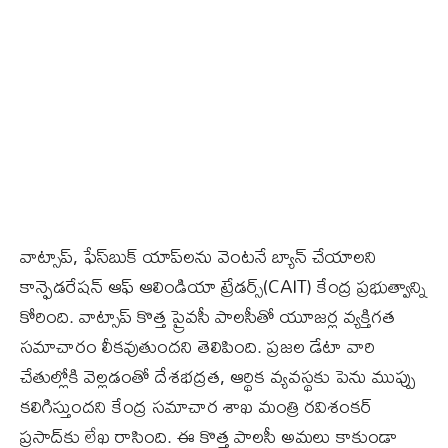
వాట్సాప్‌, ఫేస్‌బుక్‌ యాప్‌లను వెంటనే బ్యాన్‌ చేయాలని
కాన్ఫెడరేషన్‌ ఆఫ్‌ ఆలిండియా ట్రేడర్స్‌(CAIT) కేంద్ర ప్రభుత్వాన్ని
కోరింది. వాట్సాప్‌ కొత్త ప్రైవసీ పాలసీతో యూజర్ల వ్యక్తిగత
సమాచారం లీకవుతుందని తెలిపింది. ప్రజల డేటా వారి
చేతుల్లోకి వెల్లడంతో దేశభద్రత, ఆర్థిక వ్యవస్థకు పెను ముప్పు
కలిగిస్తుందని కేంద్ర సమాచార శాఖ మంత్రి రవిశంకర్‌
ప్రసాద్‌కు లేఖ రాసింది. ఈ కొత్త పాలసీ అమలు కాకుండా