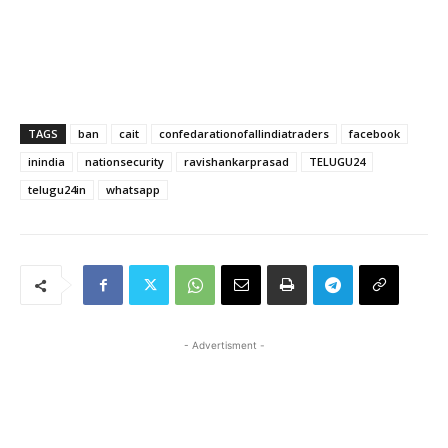
TAGS
ban
cait
confedarationofallindiatraders
facebook
inindia
nationsecurity
ravishankarprasad
TELUGU24
telugu24in
whatsapp
- Advertisment -