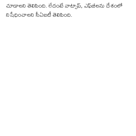
చూడాలని తెలిపింది. లేదంటే వాట్సాప్‌, ఎఫ్‌బీలను దేశంలో
నిషేధించాలని సీఏఐటీ తెలిపింది.