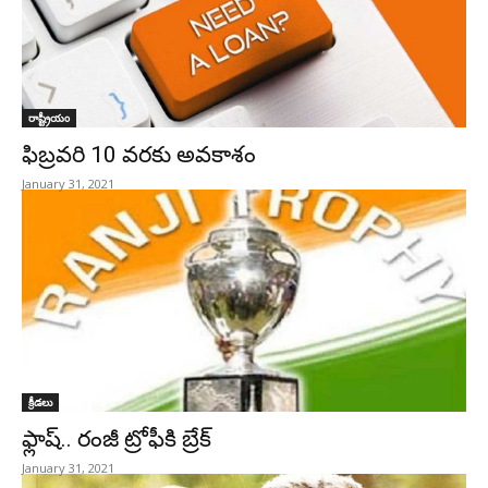
రాష్ట్రీయం
ఫిబ్రవరి 10 వరకు అవకాశం
January 31, 2021
క్రీడలు
ఫ్లాష్.. రంజీ ట్రోఫీకి బ్రేక్‌
January 31, 2021