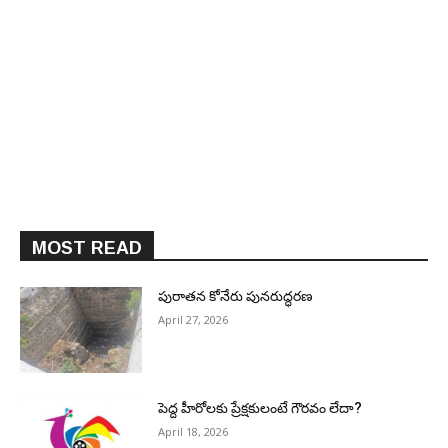
MOST READ
పురాత‌న కోనేరు పున‌రుద్ధ‌ర‌ణ
April 27, 2026
పెద్ద హీరోల‌కు ప్రేక్ష‌కులంటే గౌర‌వం లేదా?
April 18, 2026