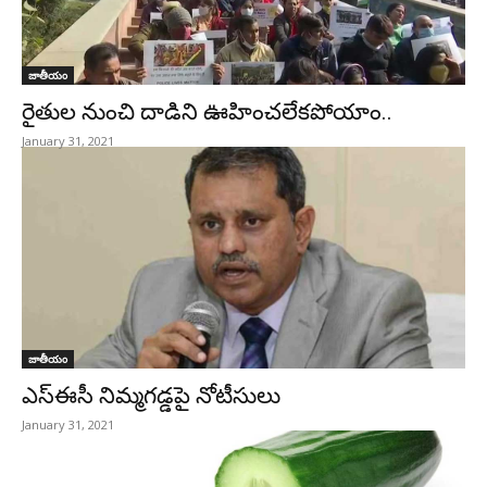
జాతీయం
రైతుల నుంచి దాడిని ఊహించలేకపోయాం..
January 31, 2021
జాతీయం
ఎస్‌ఈసీ నిమ్మగడ్డపై నోటీసులు
January 31, 2021