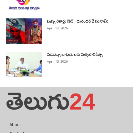
పుష్ప రికార్డు ఔట్‌.. దురంధ‌ర్ 2 సునామీ
April 18, 2026
వడదెబ్బ బాధితులకు సత్వర చికిత్స
April 15, 2026
About