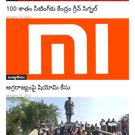
100 శాతం సీటింగ్‌కు కేంద్రం గ్రీన్‌ సిగ్నల్‌
January 31, 2021
అంతర్జాతీయం
అగ్రరాజ్యంపై షియోమి కేసు
January 31, 2021