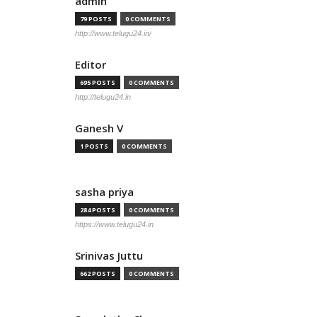
admin
79 POSTS
0 COMMENTS
http://www.telugu24.in/
Editor
695 POSTS
0 COMMENTS
http://telugu24.in
Ganesh V
1 POSTS
0 COMMENTS
sasha priya
284 POSTS
0 COMMENTS
https://www.telugu24.in
Srinivas Juttu
662 POSTS
0 COMMENTS