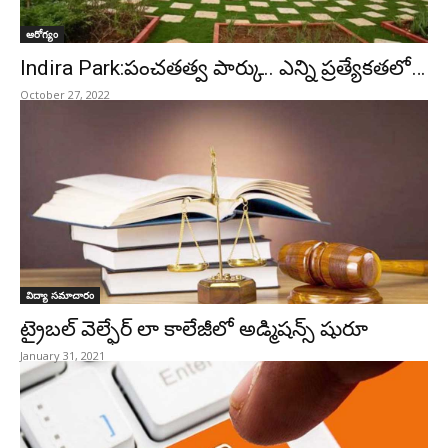
ఆరోగ్యం
Indira Park:పంచతత్వ పార్కు.. ఎన్ని ప్రత్యేకతలో…
October 27, 2022
విద్యా సమాచారం
ట్రైబల్‌ వెల్ఫేర్‌ లా కాలేజీలో అడ్మిషన్స్‌ షురూ
January 31, 2021