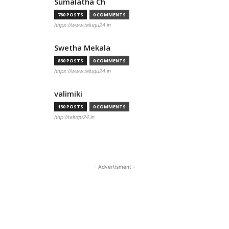
Sumalatha Ch
780 POSTS
0 COMMENTS
https://www.telugu24.in
Swetha Mekala
830 POSTS
0 COMMENTS
https://www.telugu24.in
valimiki
130 POSTS
0 COMMENTS
http://telugu24.in
- Advertisment -