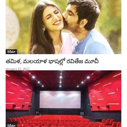
సినీమా
తమిళ, మలయాళ భాషల్లో రవితేజ మూవీ
January 31, 2021
సినీమా