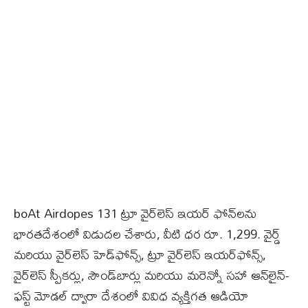
boAt Airdopes 131 ట్రూ వైర్‌లెస్ ఇయర్ ఫోన్‌లను
భారతదేశంలో విడుదల చేశారు, వీటి ధర రూ. 1,299. వైర్డ్
మరియు వైర్‌లెస్ హెడ్‌ఫోన్స్, ట్రూ వైర్‌లెస్ ఇయర్‌ఫోన్స్,
వైర్‌లెస్ స్పీకర్లు, సౌండ్‌బార్లు మరియు మరెన్నో సహా ఆన్‌లైన్-
ఫస్ట్ మోడల్ ద్వారా దేశంలో వివిధ వ్యక్తిగత ఆడియో