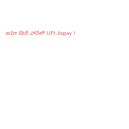
జియో బేసిక్‌ ఫోన్‌లో UPI Jiopay !