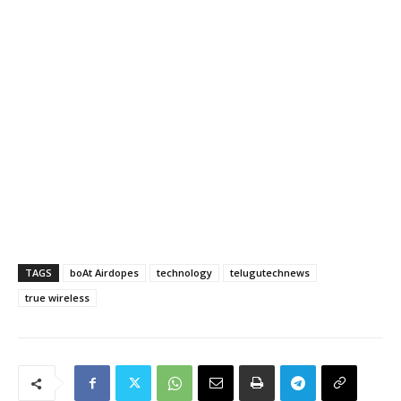
TAGS
boAt Airdopes
technology
telugutechnews
true wireless