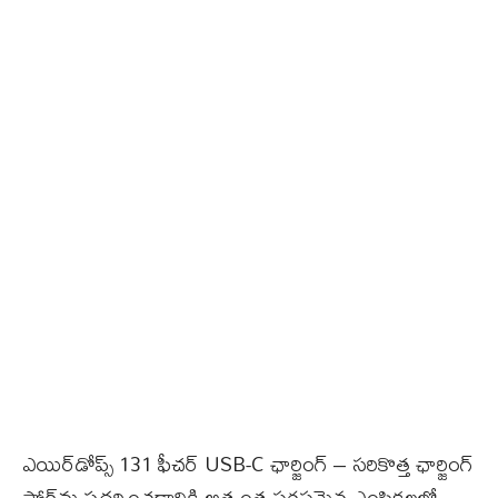
ఎయిర్‌డోప్స్ 131 ఫీచర్ USB-C ఛార్జింగ్ – సరికొత్త ఛార్జింగ్
పోర్ట్‌ను ప్రదర్శించడానికి అత్యంత సరసమైన ఎంపికలలో –