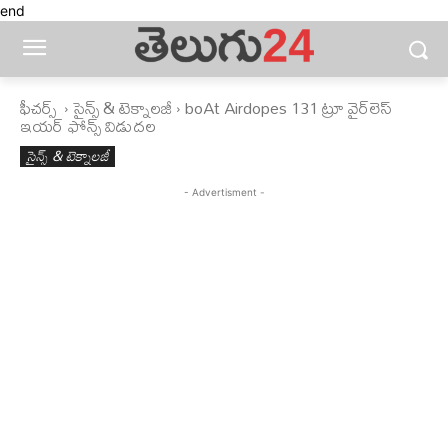
end
ఫీచ‌ర్స్ ‌
సైన్స్‌ & టెక్నాలజీ
boAt Airdopes 131 ట్రూ వైర్‌లెస్
ఇయర్ ఫోన్స్‌ విడుదల
సైన్స్‌ & టెక్నాలజీ
- Advertisment -