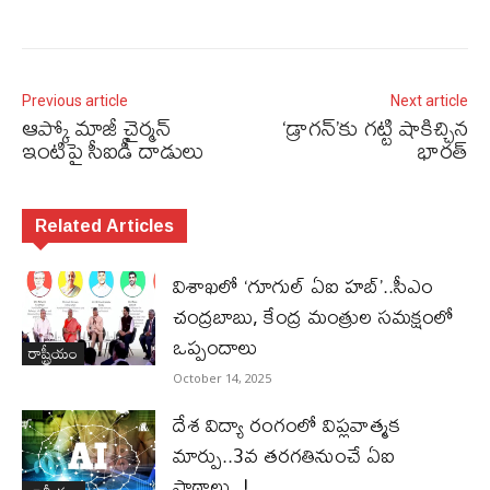
Previous article
Next article
ఆప్కో మాజీ చైర్మన్‌
‘డ్రాగన్‌’కు గట్టి షాకిచ్చిన
ఇంటిపై సీఐడీ దాడులు
భారత్‌
Related Articles
విశాఖలో ‘గూగుల్ ఏఐ హబ్’..సీఎం
చంద్రబాబు, కేంద్ర మంత్రుల సమక్షంలో
ఒప్పందాలు
రాష్ట్రీయం
October 14, 2025
దేశ విద్యా రంగంలో విప్లవాత్మక
మార్పు..3వ తరగతినుంచే ఏఐ
పాఠాలు..!