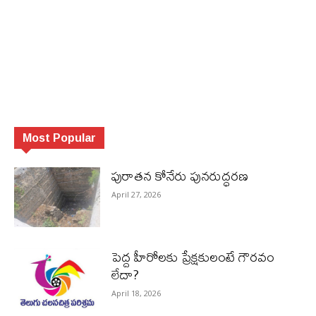
Most Popular
పురాత‌న కోనేరు పున‌రుద్ధ‌ర‌ణ
April 27, 2026
పెద్ద హీరోల‌కు ప్రేక్ష‌కులంటే గౌర‌వం
లేదా?
April 18, 2026