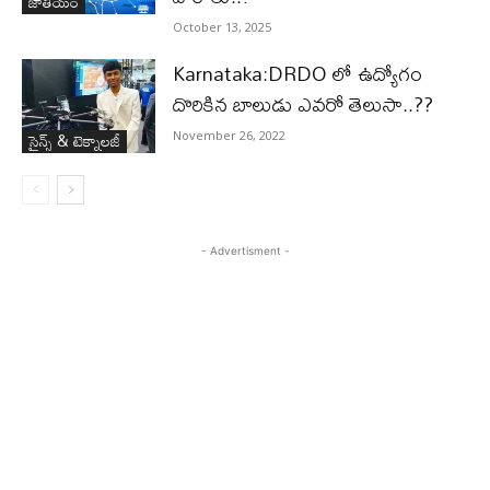
జాతీయం
October 13, 2025
Karnataka:DRDO లో ఉద్యోగం
దొరికిన బాలుడు ఎవరో తెలుసా..??
సైన్స్‌ & టెక్నాలజీ
November 26, 2022
- Advertisment -