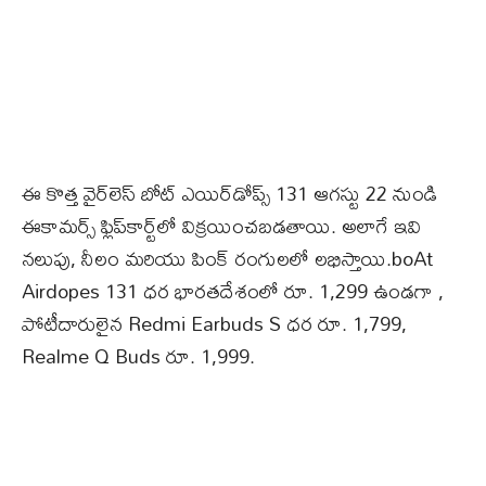
ఈ కొత్త వైర్‌లెస్‌ బోట్ ఎయిర్‌డోప్స్ 131 ఆగస్టు 22 నుండి
ఈకామర్స్‌ ఫ్లిప్‌కార్ట్‌లో విక్రయించబడతాయి. అలాగే ఇవి
నలుపు, నీలం మరియు పింక్ రంగులలో లభిస్తాయి.boAt
Airdopes 131 ధర భారతదేశంలో రూ. 1,299 ఉండగా ,
పోటీదారులైన Redmi Earbuds S ధర రూ. 1,799,
Realme Q Buds రూ. 1,999.