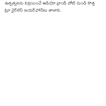
ఉత్పత్తులను విక్రయించే ఆడియో బ్రాండ్ బోట్ నుండి కొత్త
ట్రూ వైర్‌లెస్ ఇయర్‌ఫోన్‌లు తాజావి.