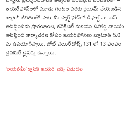
ఇయర్‌ఫోన్‌లలో మూడు గంటల వరకు క్లెయిమ్ చేయబడిన
బ్యాటరీ జీవితంతో పాటు మీ స్మార్ట్‌ఫోన్‌లో డిఫాల్ట్ వాయిస్
అసిస్టెంట్‌ను ప్రారంభించి, కనెక్టివిటీ మరియు సపోర్ట్ వాయిస్
అసిస్టెంట్ కార్యాచరణ కోసం ఇయర్‌ఫోన్‌లు బ్లూటూత్ 5.0
ను ఉపయోగిస్తాయి. బోట్ ఎయిర్‌డోప్స్ 131 లో 13 ఎంఎం
డైనమిక్ డ్రైవర్లు ఉన్నాయి.
‘రియల్‌మీ’ క్లాసిక్‌ ఇయర్‌ బడ్స్‌ విడుదల