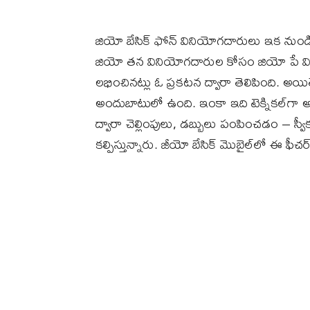
జియో బేసిక్‌ ఫోన్ వినియోగదారులు ఇక నుండి ఆన్
జియో తన వినియోగదారుల కోసం జియో పే విత
లభించినట్లు ఓ ప్రకటన ద్వారా తెలిపింది. అయ
అందుబాటులో ఉంది. ఇంకా ఇది టెక్నికల్‌గా అన్
ద్వారా చెల్లింపులు, డబ్బులు పంపించడం – స్
కల్పిస్తున్నారు. జీయో బేసిక్‌ మొబైల్‌లో ఈ 