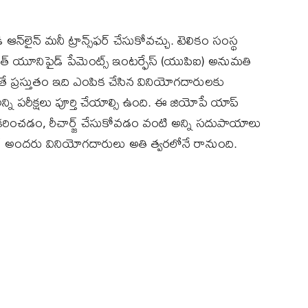
‌లైన్‌ మనీ ట్రాన్స్‌ఫర్‌ చేసుకోవచ్చు. టెలికం సంస్థ
్ యూనిఫైడ్ పేమెంట్స్ ఇంటర్ఫేస్ (యుపిఐ) అనుమతి
ితే ప్రస్తుతం ఇది ఎంపిక చేసిన వినియోగదారులకు
ని పరీక్షలు పూర్తి చేయాల్సి ఉంది. ఈ జియోపే యాప్‌
వీకరించడం, రీచార్జ్‌ చేసుకోవడం వంటి అన్ని సదుపాయాలు
ఫీచర్‌ అందరు వినియోగదారులు అతి త్వరలోనే రానుంది.