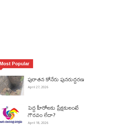
Most Popular
పురాత‌న కోనేరు పున‌రుద్ధ‌ర‌ణ
April 27, 2026
పెద్ద హీరోల‌కు ప్రేక్ష‌కులంటే
గౌర‌వం లేదా?
April 18, 2026