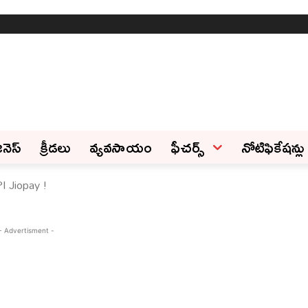
ినెస్‌
క్రీడలు
వ్యవసాయం
ఫీచ‌ర్స్ ‌
నోటిఫికేషన్లు
PI Jiopay !
- Advertisment -