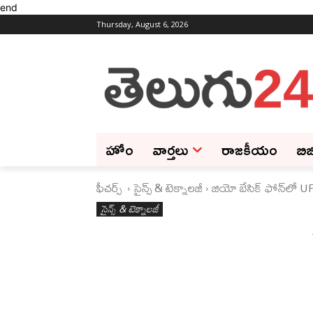
end
Thursday, August 6, 2026
హోం
వార్తలు
రాజకీయం
బిజ
ఫీచ‌ర్స్ ‌
సైన్స్‌ & టెక్నాలజీ
జియో బేసిక్‌ ఫోన్‌లో U
సైన్స్‌ & టెక్నాలజీ