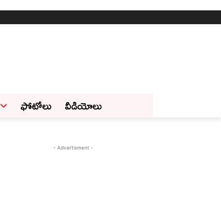
ఫోటోలు
వీడియోలు
- Advertisment -