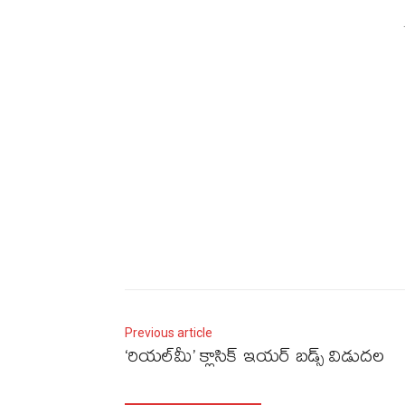
Previous article
‘రియల్‌మీ’ క్లాసిక్‌ ఇయర్‌ బడ్స్‌ విడుదల