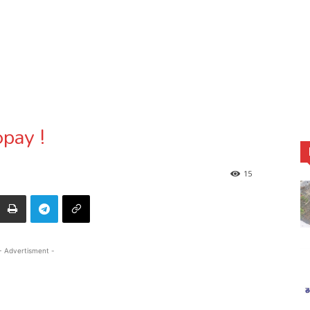
opay !
15
- Advertisment -