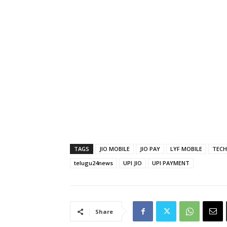
TAGS
JIO MOBILE
JIO PAY
LYF MOBILE
TECH
telugu24news
UPI JIO
UPI PAYMENT
Share