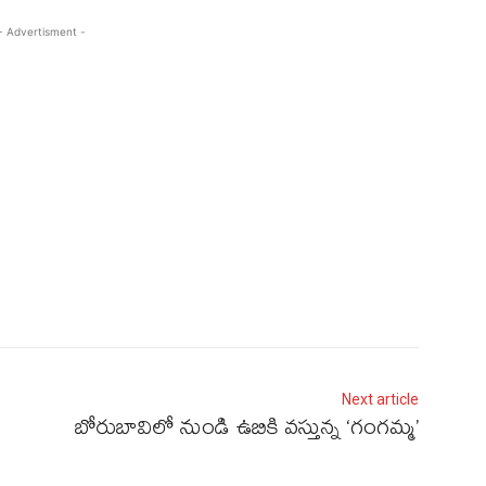
- Advertisment -
Next article
బోరుబావిలో నుండి ఉబికి వస్తున్న ‘గంగమ్మ’