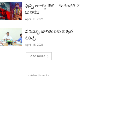
పుష్ప రికార్డు ఔట్‌.. దురంధ‌ర్ 2
సునామీ
April 18, 2026
వడదెబ్బ బాధితులకు సత్వర
చికిత్స
April 15, 2026
Load more
- Advertisment -