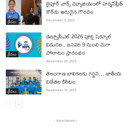
జైపూర్ వాక్స్ మ్యూజియంలో హర్మన్‌ప్రీత్
కౌర్‌కు అరుదైన గౌరవం
క్రీడలు
December 3, 2025
డబ్ల్యూపీఎల్ 2026 పూర్తి షెడ్యూల్
విడుదల.. జనవరి 9 నుంచి మెగా
పోరాటం ప్రారంభం
క్రీడలు
November 29, 2025
తెలంగాణ బాలికలకు గర్జన… జాతీయ
విజేతల కిరీటం
క్రీడలు
November 19, 2025
- Advertisment -