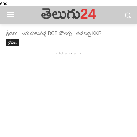
end
క్రీడలు
విరుచుకుపడ్డ RCB బౌలర్లు.. తడబడ్డ KKR
క్రీడలు
- Advertisment -