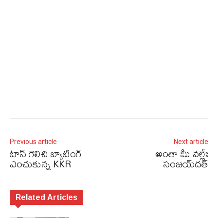
Previous article
Next article
టాస్‌ గెలిచి బ్యాటింగ్‌
అంతా మీ వల్లేః
ఎంచుకున్న KKR
సంజయ్‌దత్
Related Articles