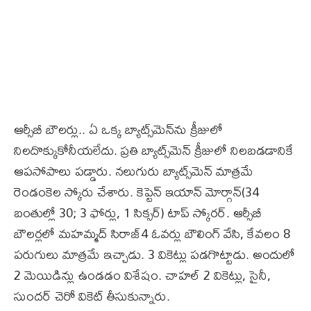
ఆర్సీబీ బౌలర్లు.. ఏ ఒక్క బ్యాట్స్‌మెన్‌ను క్రీజులో
నిలదొక్కుకోనీయలేదు. ప్రతి బ్యాట్స్‌మెన్‌ క్రీజులో నిలబడడానికే
ఆపసోపాలు పడ్డారు. నలుగురు బ్యాట్స్‌మెన్‌ మాత్రమే
రెండంకెల స్కోరు చేశారు. కెప్టెన్‌ ఇయాన్‌ మోర్గాన్‌(34
బంతుల్లో 30; 3 ఫోర్లు, 1 సిక్సర్‌) టాప్‌ స్కోరర్‌. ఆర్సీబీ
బౌలర్లలో మహమ్మద్‌ సిరాజ్‌4 ఓవర్లు బౌలింగ్‌ వేసి, కేవలం 8
పరుగులు మాత్రమే ఇచ్చాడు. 3 వికెట్లు పడగొట్టాడు. అందులో
2 మెయిడిన్లు ఉండడం విశేషం. చాహల్‌ 2 వికెట్లు, సైనీ,
సుందర్‌ చెరో వికెట్ తీసుకున్నారు.