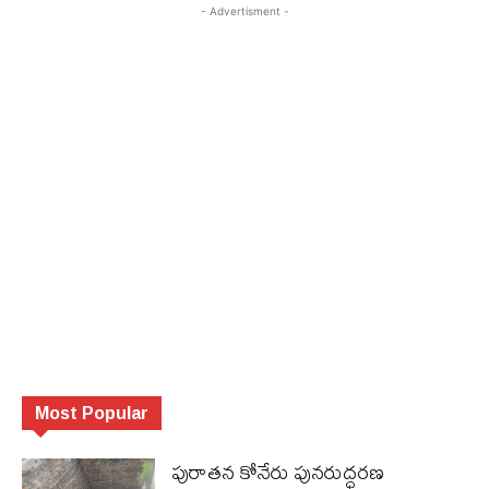
- Advertisment -
Most Popular
పురాత‌న కోనేరు పున‌రుద్ధ‌ర‌ణ