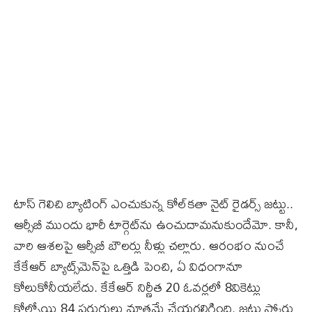
టాస్‌ గెలిచి బ్యాటింగ్‌ ఎంచుకున్న కోల్‌కతా నైట్ రైడర్స్‌ జట్టు..
ఆర్సీబీ ముందు భారీ టార్గెట్‌ను ఉంచుదామనుకుందేమో. కానీ,
వారి ఆశలపై ఆర్సీబీ బౌలర్లు నీళ్లు చల్లారు. ఆరంభం నుంచే
కేకేఆర్‌ బ్యాట్స్‌మెన్‌పై ఒత్తిడి పెంచి, ఏ విధంగానూ
కోలుకోనీయలేదు. కేకేఆర్ నిర్ణీత 20 ఓవర్లలో 8వికెట్లు
కోల్పోయి 84 పరుగులు మాత్రమే చేయగలిగింది. జట్టు స్కోరు