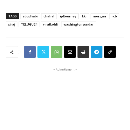
TAGS
abudhabi
chahal
ipltourney
kkr
morgan
rcb
siraj
TELUGU24
viratkohli
washingtonsundar
- Advertisment -