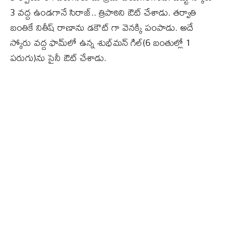
3 వద్ద ఉండగానే సిరాజ్‌.. త్రిపాఠిని ఔట్‌ చేశాడు. తర్వాతి
బంతికే నితీష్‌ రాణాను డకౌట్ గా వెనక్కి పంపాడు. అదే
స్కోరు వద్ద ఫామ్‌లో ఉన్న శుభ్‌మన్‌ గిల్‌(6 బంతుల్లో 1
పరుగు)ను సైనీ ఔట్‌ చేశాడు.