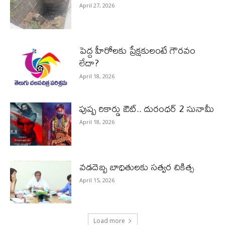
April 27, 2026
పెద్ద హీరోల‌కు ప్రేక్ష‌కులంటే గౌర‌వం
లేదా?
April 18, 2026
పుష్ప రికార్డు ఔట్‌.. దురంధ‌ర్ 2 సునామీ
April 18, 2026
వడదెబ్బ బాధితులకు సత్వర చికిత్స
April 15, 2026
Load more