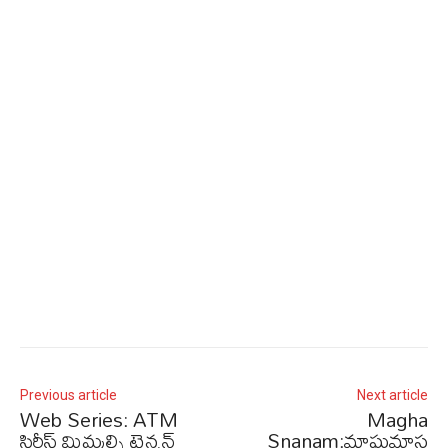
Previous article
Next article
Web Series: ATM
Magha
సిరీస్ మిమ్మల్ని టెన్షన్
Snanam:మాఘమాస