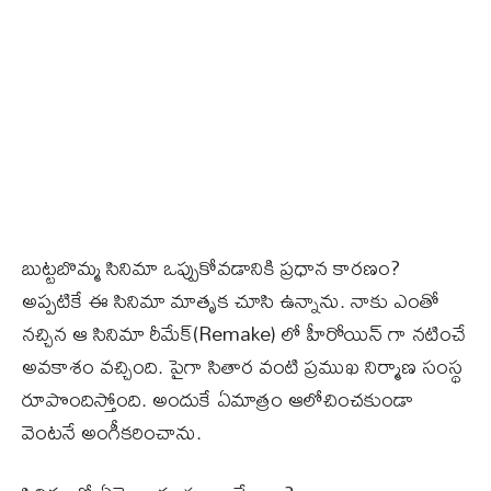
బుట్టబొమ్మ సినిమా ఒప్పుకోవడానికి ప్రధాన కారణం?
అప్పటికే ఈ సినిమా మాతృక చూసి ఉన్నాను. నాకు ఎంతో
నచ్చిన ఆ సినిమా రీమేక్(Remake) లో హీరోయిన్ గా నటించే
అవకాశం వచ్చింది. పైగా సితార వంటి ప్రముఖ నిర్మాణ సంస్థ
రూపొందిస్తోంది. అందుకే ఏమాత్రం ఆలోచించకుండా
వెంటనే అంగీకరించాను.