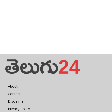
About
Contact
Disclaimer
Privacy Policy