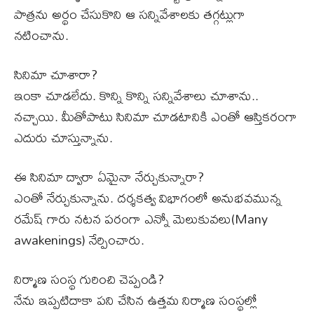
పాత్రను అర్థం చేసుకొని ఆ సన్నివేశాలకు తగ్గట్లుగా
నటించాను.
సినిమా చూశారా?
ఇంకా చూడలేదు. కొన్ని కొన్ని సన్నివేశాలు చూశాను..
నచ్చాయి. మీతోపాటు సినిమా చూడటానికి ఎంతో ఆస్తికరంగా
ఎదురు చూస్తున్నాను.
ఈ సినిమా ద్వారా ఏమైనా నేర్చుకున్నారా?
ఎంతో నేర్చుకున్నాను. దర్శకత్వ విభాగంలో అనుభవమున్న
రమేష్ గారు నటన పరంగా ఎన్నో మెలుకువలు(Many
awakenings) నేర్పించారు.
నిర్మాణ సంస్థ గురించి చెప్పండి?
నేను ఇప్పటిదాకా పని చేసిన ఉత్తమ నిర్మాణ సంస్థల్లో