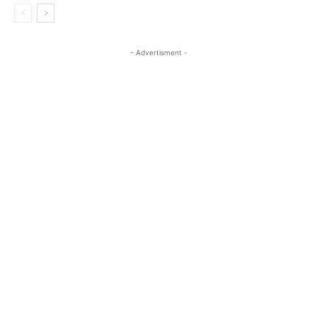
- Advertisment -