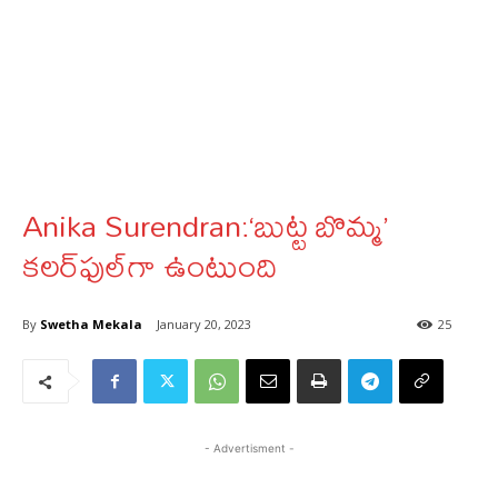
Anika Surendran:‘బుట్ట బొమ్మ’
కలర్‌ఫుల్‌గా ఉంటుంది
By
Swetha Mekala
January 20, 2023
25
- Advertisment -