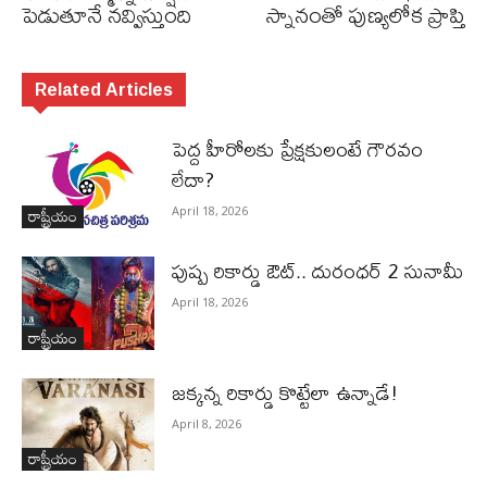
పెడుతూనే న‌వ్విస్తుంది
స్నానంతో పుణ్యలోక ప్రాప్తి
Related Articles
పెద్ద హీరోల‌కు ప్రేక్ష‌కులంటే గౌర‌వం
లేదా?
రాష్ట్రీయం
April 18, 2026
పుష్ప రికార్డు ఔట్‌.. దురంధ‌ర్ 2 సునామీ
April 18, 2026
రాష్ట్రీయం
జ‌క్క‌న్న రికార్డు కొట్టేలా ఉన్నాడే!
April 8, 2026
రాష్ట్రీయం