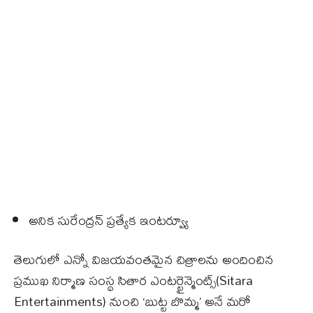
అనిక సురేంద్రన్ ప్రత్యేక ఇంటర్వ్యూ
తెలుగులో ఎన్నో విజయవంతమైన చిత్రాలను అందించిన
ప్రముఖ నిర్మాణ సంస్థ సితార ఎంటర్టైన్మెంట్స్(Sitara
Entertainments) నుంచి ‘బుట్ట బొమ్మ’ అనే మరో