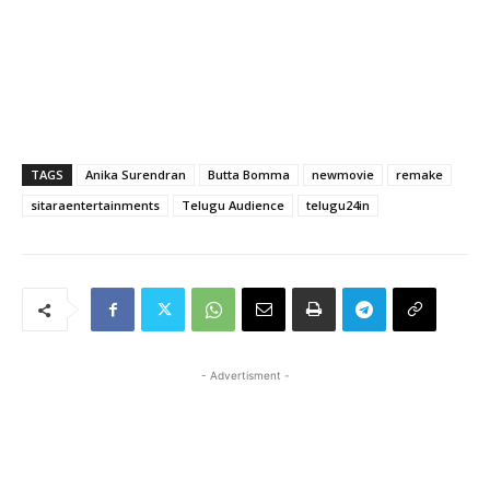
TAGS
Anika Surendran
Butta Bomma
newmovie
remake
sitaraentertainments
Telugu Audience
telugu24in
- Advertisment -