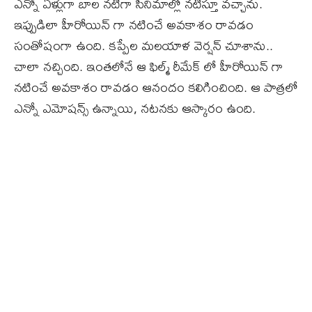
ఎన్నో ఏళ్లుగా బాల నటిగా సినిమాల్లో నటిస్తూ వచ్చాను.
ఇప్పుడిలా హీరోయిన్ గా నటించే అవకాశం రావడం
సంతోషంగా ఉంది. కప్పేల మలయాళ వెర్షన్ చూశాను..
చాలా నచ్చింది. ఇంతలోనే ఆ ఫిల్మ్ రీమేక్ లో హీరోయిన్ గా
నటించే అవకాశం రావడం ఆనందం కలిగించింది. ఆ పాత్రలో
ఎన్నో ఎమోషన్స్ ఉన్నాయి, నటనకు ఆస్కారం ఉంది.