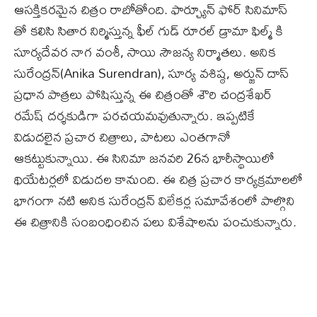
ఆసక్తికరమైన చిత్రం రాబోతోంది. ఫార్చ్యూన్ ఫోర్ సినిమాస్
తో కలిసి సితార నిర్మిస్తున్న ఫీల్ గుడ్ రూరల్ డ్రామా ఫిల్మ్ కి
సూర్యదేవర నాగ వంశీ, సాయి సౌజన్య నిర్మాతలు. అనిక
సురేంద్రన్(Anika Surendran), సూర్య వశిష్ఠ, అర్జున్ దాస్
ప్రధాన పాత్రలు పోషిస్తున్న ఈ చిత్రంతో శౌరి చంద్రశేఖర్
రమేష్ దర్శకుడిగా పరచయమవుతున్నారు. ఇప్పటికే
విడుదలైన ప్రచార చిత్రాలు, పాటలు ఎంతగానో
ఆకట్టుకున్నాయి. ఈ సినిమా జనవరి 26న భారీస్థాయిలో
థియేటర్లలో విడుదల కానుంది. ఈ చిత్ర ప్రచార కార్యక్రమాలలో
భాగంగా నటి అనిక సురేంద్రన్ విలేకర్ల సమావేశంలో పాల్గొని
ఈ చిత్రానికి సంబంధించిన పలు విశేషాలను పంచుకున్నారు.