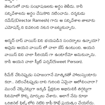
తెలుగులో నాకు సంభాషణలకు అర్థం తెలీదు. కానీ
సన్నివేశాలను అర్థం చేసుకొని నటించాను. దర్శకుడు
రమేష్(Director Ramesh) గారు ఆ సన్నివేశాల తాలూకు
ఎమోషన్స్ ని వివరించి నటన రాబట్టుకున్నారు.
అర్జున్ దాస్ వాయిస్ విని భయపడిన సందర్భాలు ఉన్నాయా?
అవును ఆయన వాయిస్ లో చాలా బేస్ ఉంటుంది. ఆయన
వాయిస్ విని చాలా సీరియస్ గా ఉంటారేమో అనుకున్నాను.
కానీ ఆయన చాలా స్వీట్ పర్సన్(Sweet Person).
రీమేక్ చేసినప్పుడు సహజంగానే మాతృకతో పోలుస్తుంటారు
కదా.. నటించేటప్పుడు దాని గురించి ఏమైనా ఆలోచించారా?
ముందే చెప్పినట్లుగా ఇక్కడి ప్రేక్షకుల అభిరుచికి తగ్గట్టుగా
సినిమాలో కొన్ని మార్పులు చేశారు. అలాగే నేను కూడా
ఒరిజినల్ ఫిల్మ్ లోని నటిని కాపీ కొట్టే ప్రయత్నం చేయలేదు.