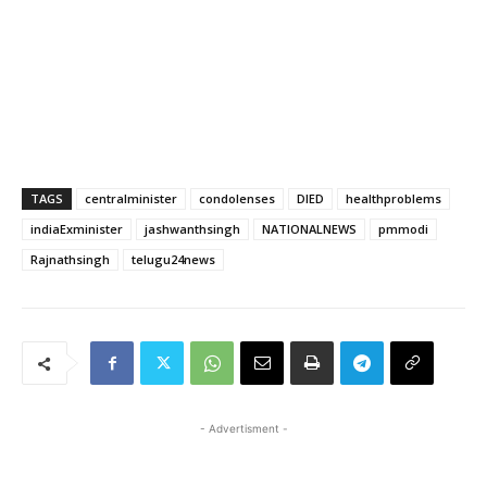
TAGS
centralminister
condolenses
DIED
healthproblems
indiaExminister
jashwanthsingh
NATIONALNEWS
pmmodi
Rajnathsingh
telugu24news
- Advertisment -