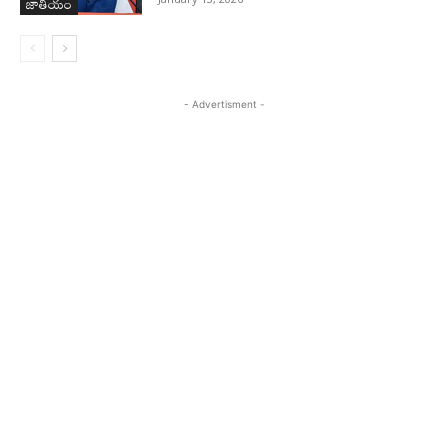
జాతీయం
- Advertisment -