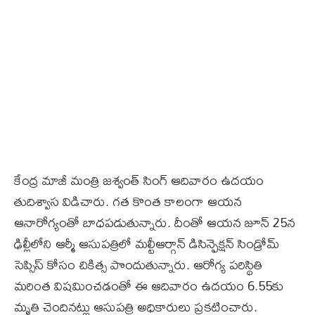
కేంద్ర మాజీ మంత్రి జశ్వంత్‌ సింగ్‌ ఆదివారం ఉదయం
తుదిశ్వాస విడిచారు. గత కొంత కాలంగా ఆయన
ఆనారోగ్యంతో బాధపడుతున్నారు. దీంతో ఆయన జూన్‌ 25న
ఢిల్లీలోని ఆర్మీ ఆసుపత్రిలో మ‌ల్టీఆర్గాన్ డిసిన్ఫెక్షన్‌ సిండ్రోమ్
సెప్సిస్ కోసం చికిత్స పొందుతున్నారు. ఆరోగ్య పరిస్థితి
మరింత విషమించడంతో ఈ ఆదివారం ఉదయం 6.55కు
మృతి చెందినట్లు ఆసుపత్రి అధికారులు ప్రకటించారు.