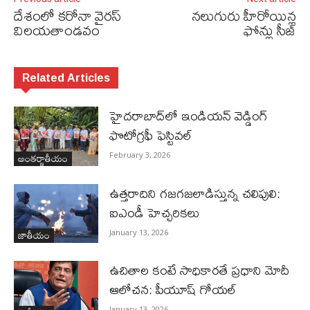
దేశంలో కరోనా వైరస్‌
నలుగురు హీరోయిన్ల
విలయతాండవం
ఫోన్లు సీజ్
Related Articles
హైదరాబాద్‌లో ఇండియన్ వెడ్డింగ్
ఫొటోగ్రఫీ ఫెస్టివల్
అంతర్జాతీయం
February 3, 2026
ఉత్తరాదిని గజగజలాడిస్తున్న చలిపులి:
ఐఎండీ హెచ్చరికలు
జాతీయం
January 13, 2026
ఉచితాల కంటే సాధికారతే ప్రధాని మోదీ
ఆలోచన: పీయూష్ గోయల్
January 13, 2026