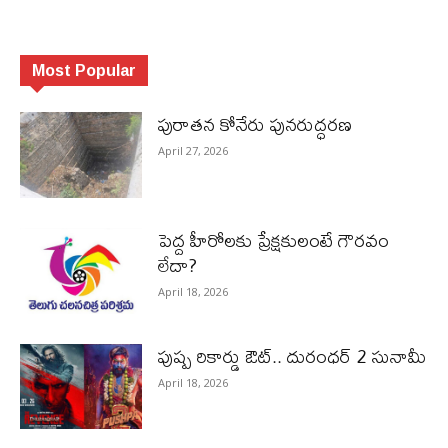
Most Popular
పురాత‌న కోనేరు పున‌రుద్ధ‌ర‌ణ
April 27, 2026
పెద్ద హీరోల‌కు ప్రేక్ష‌కులంటే గౌర‌వం
లేదా?
April 18, 2026
పుష్ప రికార్డు ఔట్‌.. దురంధ‌ర్ 2 సునామీ
April 18, 2026