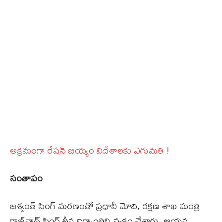
అక్రమంగా రేషన్‌ బియ్యం విదేశాలకు ఎగుమతి !
సంతాపం
జశ్వంత్‌ సింగ్‌ మరణంతో ప్రధానీ మోది, రక్షణ శాఖ మంత్రి
రాజ్‌నాథ్‌ సింగ్‌ తీవ్ర దిగ్ర్భాంతిని వ్యక్తం చేశారు. ఆయన