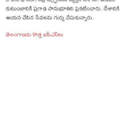
కుటుంబానికి ప్రగాఢ సానుభూతిని ప్రకటించారు. దేశానికి
ఆయన చేసిన సేవలను గుర్తు చేసుకున్నారు.
తెలంగాణకు కొత్త ఐపీఎస్‌లు