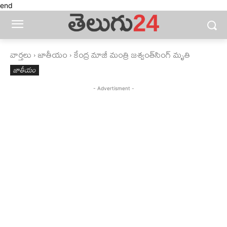
end
వార్తలు
జాతీయం
కేంద్ర మాజీ మంత్రి జశ్వంత్‌సింగ్‌ మృతి
జాతీయం
- Advertisment -