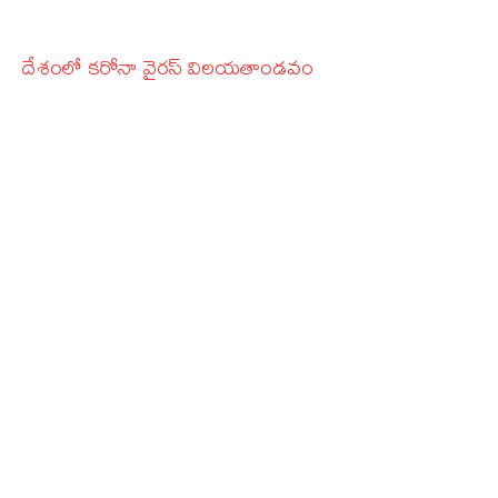
దేశంలో కరోనా వైరస్‌ విలయతాండవం