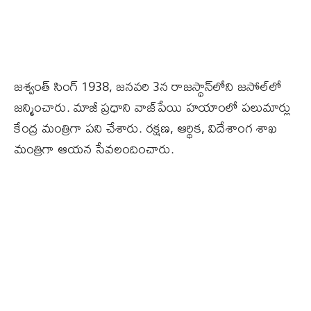
జ‌శ్వంత్ సింగ్ 1938, జ‌న‌వ‌రి 3న రాజ‌స్థాన్‌లోని జ‌సోల్‌లో
జ‌న్మించారు. మాజీ ప్రధాని వాజ్‌పేయి హయాంలో పలుమార్లు
కేంద్ర మంత్రిగా పని చేశారు. రక్షణ, ఆర్థిక, విదేశాంగ శాఖ
మంత్రిగా ఆయన సేవలందించారు.